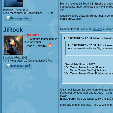
Bien vu l'aveugle ! Top8 à Shizuoka et gagn
composante importante dans la vie d'un roa
vie.
Inscrit le 13/10/2002
6381
Messages/ 0 Contributions/ 164 Pts
Sinon le report Dawson-like bof-bof, a con
Message Privé
partie préparation.
JiRock
Commentaire #8 posté par
JiRock
le Mercr
Hors Ligne
Le 14/03/2017 à 17:56, Manouel avait éc
Membre Inactif depuis
le 28/02/2019
Le 14/03/2017 à 02:06, JiRock avait 
Grade :
[Divinité]
Aucune n'a atteint le top32, de mémo
Inscrit le 07/11/2008
7048
Messages/ 10 Contributions/ 0 Pts
Grand Prix Utrecht 2017
Message Privé
10th Temur Tower Lucas Florent
11th Temur Tower Ond?ej Stráský
20th Temur Tower Oliver Polak-rottman
Oulah oui, j'avais Barcelone en tête, pardon
Force est de constater que le deck n'a pas 
place.
Et puis parmi les trois joueurs, il y a le 13è
Mais oui, le deck est legit, Tiers 2, 2.5 je d