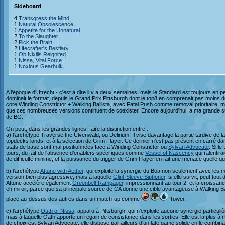
Sideboard
4
Transgress the Mind
1
Natural Obsolescence
1
Appetite for the Unnatural
2
To the Slaughter
2
Pick the Brain
2
Lifecrafter's Bestiary
1
Ob Nixilis Reignited
1
Nissa, Vital Force
1
Noxious Gearhulk
A l'époque d'Utrecht - c'est à dire il y a deux semaines, mais le Standard est toujours en p
dominait le format, depuis le Grand Prix Pittsburgh dont le top8 en comprenait pas moins 
core Winding Constrictor + Walking Ballista, avec Fatal Push comme removal prioritaire, m
que ces nombreuses versions continuent de coexister. Encore aujourd'hui, à ma grande
de BG.
On peut, dans les grandes lignes, faire la distinction entre :
a) l'archétype Traverse the Ulvenwald, ou Delirium. Il vise davantage la partie tardive de la
topdecks lands, et à la sélection de Grim Flayer. Ce dernier n'est pas présent en carré dan
stats de base sont mal positionnées face à Winding Constrictor ou
Sylvan Advocate
. Si le
tours, du fait de l'absence d'enablers spécifiques comme
Vessel of Nascency
qui ralentira
de difficulté minime, et la puissance du trigger de Grim Flayer en fait une menace quelle que 
b) l'archétype
Attune with Aether
, qui exploite la synergie du Boa non seulement avec les ma
version bien plus agressive, mais à laquelle
Glint-Sleeve Siphoner
, si elle survit, peut t
Attune accélère également
Greenbelt Rampager
, impressionnant au tour 2, et la croissan
en miroir, parce que sa principale source de CA donne une cible avantageuse à Walking Bal
place au-dessus des autres dans un match-up comme
Tower.
c) l'archétype
Oath of Nissa
, apparu à Pittsburgh, qui n'exploite aucune synergie particulièr
mais à laquelle Oath apporte un regain de consistance dans les sorties. Elle est la plus
de choix est Sylvan Advocate, elle dispose par ailleurs d'un late game solide en le combinan