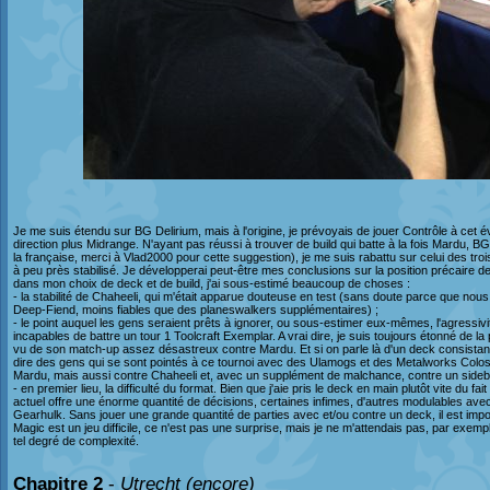
Je me suis étendu sur BG Delirium, mais à l'origine, je prévoyais de jouer Contrôle à cet é
direction plus Midrange. N'ayant pas réussi à trouver de build qui batte à la fois Mardu, B
la française, merci à Vlad2000 pour cette suggestion), je me suis rabattu sur celui des tro
à peu près stabilisé. Je développerai peut-être mes conclusions sur la position précaire de
dans mon choix de deck et de build, j'ai sous-estimé beaucoup de choses :
- la stabilité de Chaheeli, qui m'était apparue douteuse en test (sans doute parce que nou
Deep-Fiend, moins fiables que des planeswalkers supplémentaires) ;
- le point auquel les gens seraient prêts à ignorer, ou sous-estimer eux-mêmes, l'agressi
incapables de battre un tour 1 Toolcraft Exemplar. A vrai dire, je suis toujours étonné de 
vu de son match-up assez désastreux contre Mardu. Et si on parle là d'un deck consistan
dire des gens qui se sont pointés à ce tournoi avec des Ulamogs et des Metalworks Colos
Mardu, mais aussi contre Chaheeli et, avec un supplément de malchance, contre un sideb
- en premier lieu, la difficulté du format. Bien que j'aie pris le deck en main plutôt vite du 
actuel offre une énorme quantité de décisions, certaines infimes, d'autres modulables av
Gearhulk. Sans jouer une grande quantité de parties avec et/ou contre un deck, il est imp
Magic est un jeu difficile, ce n'est pas une surprise, mais je ne m'attendais pas, par ex
tel degré de complexité.
Chapitre 2
-
Utrecht (encore)