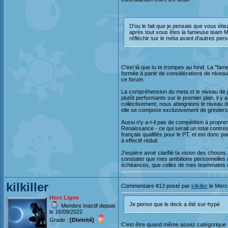
D'ou le fait que je pensais que vous éti
après tout vous êtes la fameuse team M
réfléchir sur le méta avant d'autres pers
C'est là que tu te trompes au fond. La "f
formée à partir de considérations de nivea
ce forum.
La compréhension du meta et le niveau de j
plutôt performants sur le premier plan, il y 
collectivement, nous atteignions le niveau d
elle se compose exclusivement de grinder
Aussi n'y a-t-il pas de compétition à propr
Renaissance - ce qui serait un total contr
français qualifiés pour le PT, et est donc p
à effectif réduit.
J'espère avoir clarifié ta vision des choses. 
constater que mes ambitions personnelles
échéances, que celles de mes teammates
kilkiller
Commentaire #13 posté par
kilkiller
le Merc
Hors Ligne
Je pense que le deck a été sur-hypé
Membre Inactif depuis
le 16/09/2022
Grade :
[Divinité]
C'est être quand même assez catégorique