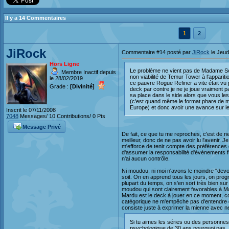
Il y a 14 Commentaires
1
2
JiRock
Commentaire #14 posté par
JiRock
le Jeud
Hors Ligne
Le problème ne vient pas de Madame Sole
Membre Inactif depuis
non viabilité de Temur Tower à l'appariti
le 28/02/2019
ce pauvre Rogue Refiner a vite était 
Grade :
[Divinité]
deck par contre je ne je joue vraiment 
sa place dans le side alors que vous les
(c'est quand même le format phare de mag
Europe) et donc avoir une avance sur les
Inscrit le 07/11/2008
7048
Messages/ 10 Contributions/ 0 Pts
Message Privé
De fait, ce que tu me reproches, c'est de ne
meilleur, donc de ne pas avoir lu l'avenir. 
m'efforce de tenir compte des préférences d
d'assumer la responsabilité d'événements f
n'ai aucun contrôle.
Ni moudou, ni moi n'avons le moindre "devo
soit. On en apprend tous les jours, on progr
plupart du temps, on s'en sort très bien su
moudou qui sont clairement favorables à Mar
Mardu est le deck à jouer en ce moment, com
catégorique ne m'empêche pas d'entendre d
consiste juste à exprimer la mienne avec ne
Si tu aimes les séries ou des personnes
psychologique de 30 ans pourquoi pas ...