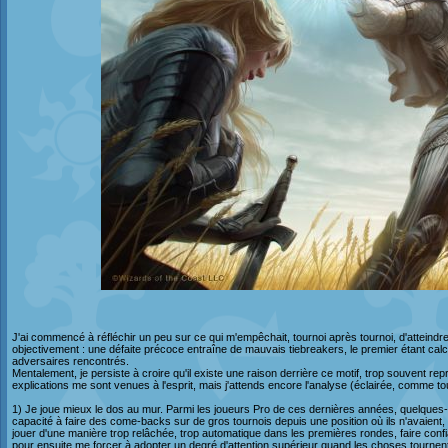
J'ai commencé à réfléchir un peu sur ce qui m'empêchait, tournoi après tournoi, d'atteindr
objectivement : une défaite précoce entraîne de mauvais tiebreakers, le premier étant ca
adversaires rencontrés.
Mentalement, je persiste à croire qu'il existe une raison derrière ce motif, trop souvent r
explications me sont venues à l'esprit, mais j'attends encore l'analyse (éclairée, comme 
1) Je joue mieux le dos au mur. Parmi les joueurs Pro de ces dernières années, quelques
capacité à faire des come-backs sur de gros tournois depuis une position où ils n'avaient, trè
jouer d'une manière trop relâchée, trop automatique dans les premières rondes, faire confia
pour ensuite me forcer à adopter un degré d'attention supérieur quand les choses tournent