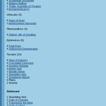
4
Scrapheap Scrounger
4
Walking Ballista
1
Thalia, Guardian of Thraben
2
Archangel Avacyn
Véhicules
(5)
4
Heart of Kiran
1
Aethersphere Harvester
Planeswalkers
(4)
4
Gideon, Ally of Zendikar
Ephémères
(8)
4
Fatal Push
4
Unlicensed Disintegration
Terrains
(24)
4
Spire of Industry
4
Concealed Courtyard
4
Inspiring Vantage
3
Aether Hub
1
Needle Spires
1
Shambling Vent
1
Smoldering Marsh
4 Plains
2 Swamp
Sideboard
1 Shambling Vent
1
Oath of Chandra
2
Transgress the Mind
2
Oath of Liliana