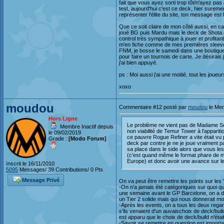
fait que vous ayez sorti trop tôt/n'ayez p
test, aujourd'hui c'est ce deck, hier surem
représenter l'élite du site, ton message est 
Que ce soit claire de mon côté aussi, en c
joué BG puis Mardu mais le deck de Shota a
control très sympathique à jouer et profita
m'en fiche comme de mes premières sleeves,
FNM, je bosse le samedi dans une boutique e
pour faire un tournois de carte. Je désirais j
j'ai bien appuyé.
ps : Moi aussi j'ai une moitié, tout les jo
xoxo
moudou
Commentaire #12 posté par
moudou
le Mer
Hors Ligne
Le problème ne vient pas de Madame Sole
Membre Inactif depuis
non viabilité de Temur Tower à l'appariti
le 09/02/2019
ce pauvre Rogue Refiner a vite était 
Grade :
[Modo Forum]
deck par contre je ne je joue vraiment 
sa place dans le side alors que vous les
(c'est quand même le format phare de mag
Europe) et donc avoir une avance sur les
Inscrit le 16/11/2010
5095
Messages/ 39 Contributions/ 0 Pts
Message Privé
On va peut être remettre les points sur les
-On n'a jamais été catégoriques sur quoi q
une semaine avant le GP Barcelone, on a d
un Tier 2 solide mais qui nous donnerait 
-Après les events, on a tous les deux rega
s'ils venaient d'un auvaischoix de deck/buil
est apparu que le choix de deck/build n'ét
-Savoir se remettre en question est importan