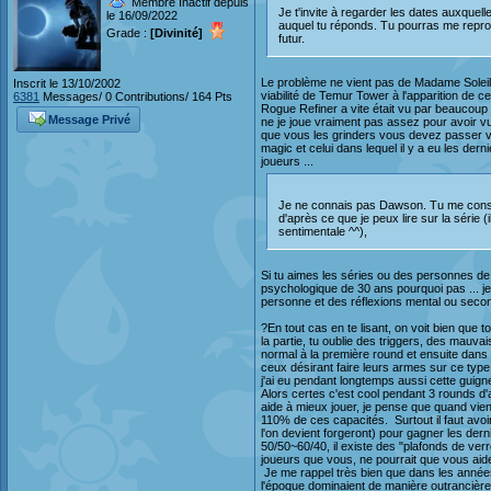
Membre Inactif depuis
Je t'invite à regarder les dates auxquelle
le 16/09/2022
auquel tu réponds. Tu pourras me reproch
Grade :
[Divinité]
futur.
Le problème ne vient pas de Madame Soleil 
Inscrit le 13/10/2002
viabilité de Temur Tower à l'apparition de c
6381
Messages/ 0 Contributions/ 164 Pts
Rogue Refiner a vite était vu par beaucou
Message Privé
ne je joue vraiment pas assez pour avoir vu
que vous les grinders vous devez passer vo
magic et celui dans lequel il y a eu les de
joueurs ...
Je ne connais pas Dawson. Tu me consei
d'après ce que je peux lire sur la série 
sentimentale ^^),
Si tu aimes les séries ou des personnes de 
psychologique de 30 ans pourquoi pas ... je 
personne et des réflexions mental ou second
?En tout cas en te lisant, on voit bien que
la partie, tu oublie des triggers, des mauvai
normal à la première round et ensuite dans l
ceux désirant faire leurs armes sur ce typ
j'ai eu pendant longtemps aussi cette guign
Alors certes c'est cool pendant 3 rounds d'
aide à mieux jouer, je pense que quand vien
110% de ces capacités. Surtout il faut avoir 
l'on devient forgeront) pour gagner les de
50/50~60/40, il existe des "plafonds de ver
joueurs que vous, ne pourrait que vous aide
Je me rappel très bien que dans les années 
l'époque dominaient de manière outrancière