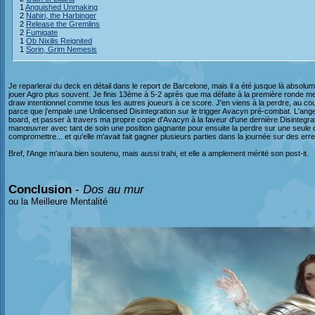
1
Anguished Unmaking
2
Nahiri, the Harbinger
2
Release the Gremlins
2
Fumigate
1
Ob Nixilis Reignited
1
Sorin, Grim Nemesis
Je reparlerai du deck en détail dans le report de Barcelone, mais il a été jusque là absolum
jouer Agro plus souvent. Je finis 13ème à 5-2 après que ma défaite à la première ronde me f
draw intentionnel comme tous les autres joueurs à ce score. J'en viens à la perdre, au cour
parce que j'empale une Unlicensed Disintegration sur le trigger Avacyn pré-combat. L'an
board, et passer à travers ma propre copie d'Avacyn à la faveur d'une dernière Disintegrati
manœuvrer avec tant de soin une position gagnante pour ensuite la perdre sur une seule car
compromettre... et qu'elle m'avait fait gagner plusieurs parties dans la journée sur des err
Bref, l'Ange m'aura bien soutenu, mais aussi trahi, et elle a amplement mérité son post-it.
Conclusion
-
Dos au mur
ou la Meilleure Mentalité