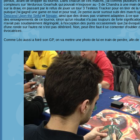
perdus, avant de dropper du tournoi. Dans chacun de ces matchs, j'ai commis plusieurs erreu
compteurs sur Verdurous Gearhulk qui pouvait m'exposer au -3 de Chandra à une main de
sur la draw, en passant par le refus de jouer un tour 3 Tireless Tracker pour en tirer de l
puisque j'ai gagné une game en tout et pour tout. Je pense avoir surtout subi des match
Descend Upon the Sinful
et
Negate
, ainsi que des draws pas vraiment adaptées à ce que fais
des enseignements de ce tournoi, sinon qu'un résultat n'a pas toujours de forte significat
n'avait pas soudainement dégringolé, à l'exception des punts occasionnels que j'ai évoqué
d'une ronde sur l'autre ne s'est pas détérioré. Non, peut-être faut-il se contenter d'oublie
évocatrices.
Comme Léo aussi a foiré son GP, on va mettre une photo de lui en train de perdre, afin de fa