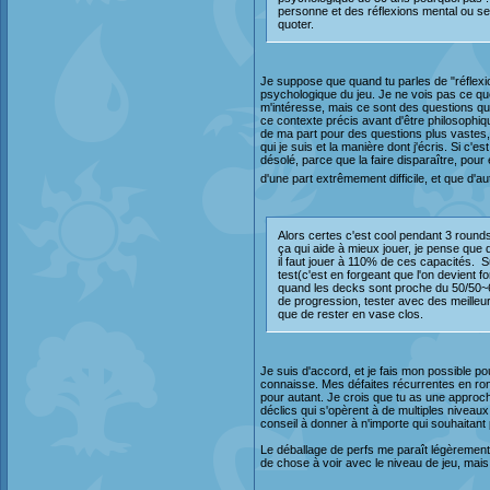
personne et des réflexions mental ou sec
quoter.
Je suppose que quand tu parles de "réflexio
psychologique du jeu. Je ne vois pas ce que
m'intéresse, mais ce sont des questions qui 
ce contexte précis avant d'être philosophique
de ma part pour des questions plus vastes,
qui je suis et la manière dont j'écris. Si c'e
désolé, parce que la faire disparaître, pour
d'une part extrêmement difficile, et que d'au
Alors certes c'est cool pendant 3 round
ça qui aide à mieux jouer, je pense que
il faut jouer à 110% de ces capacités. Sur
test(c'est en forgeant que l'on devient 
quand les decks sont proche du 50/50~60
de progression, tester avec des meilleur
que de rester en vase clos.
Je suis d'accord, et je fais mon possible po
connaisse. Mes défaites récurrentes en ro
pour autant. Je crois que tu as une approch
déclics qui s'opèrent à de multiples niveaux,
conseil à donner à n'importe qui souhaitant p
Le déballage de perfs me paraît légèrement 
de chose à voir avec le niveau de jeu, mais 