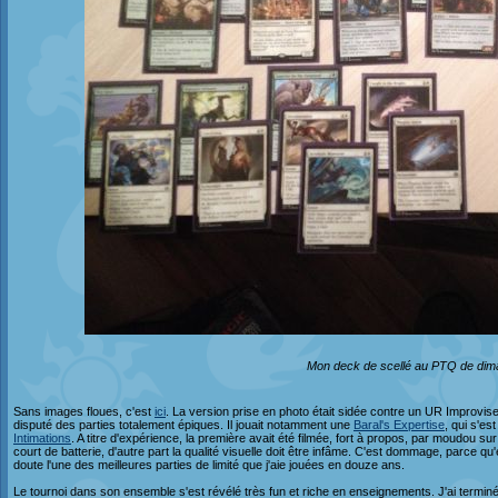
Mon deck de scellé au PTQ de di
Sans images floues, c'est
ici
. La version prise en photo était sidée contre un UR Improvise 
disputé des parties totalement épiques. Il jouait notamment une
Baral's Expertise
, qui s'e
Intimations
. A titre d'expérience, la première avait été filmée, fort à propos, par moudou sur
court de batterie, d'autre part la qualité visuelle doit être infâme. C'est dommage, parce q
doute l'une des meilleures parties de limité que j'aie jouées en douze ans.
Le tournoi dans son ensemble s'est révélé très fun et riche en enseignements. J'ai terminé