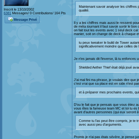
Maintenant savoir analyser les chiffres 
Inscrit le 13/10/2002
qualité.
6381
Messages/ 0 Contributions/ 164 Pts
Message Privé
Il y a les chiffres mais aussi le ressenti 
de méta tournant il faut savoir sortir le bo
on fait tout les events avec 1 seul deck ca
manier, soit on change de deck à chaque even
tu peux tweaker le build de Tower auta
significativement moindre que celles d
Je n'es jamais dit l'inverse, là tu enfonces 
Shielded Aether Thief était déjà joué av
J'ai mal fini ma phrase, je voulais dire que 
c'est vrai que sa place est en side n'est p
et à préparer mes prochains events, qui
D'ou le fait que je pensais que vous étiez 
vous êtes la fameuse team MC et toi tu es 
avant d'autres personnes (qui eux seront éc
Comme tu l'as peut être compris, je te 
avec aussi peu d'arguments.
Promis je n'ai pas étais sévère, je pense just