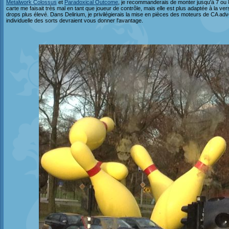
Metalwork Colossus
et
Paradoxical Outcome
, je recommanderais de monter jusqu'à 7 ou 8 a
carte me faisait très mal en tant que joueur de contrôle, mais elle est plus adaptée à la ve
drops plus élevé. Dans Delirium, je privilégierais la mise en pièces des moteurs de CA ad
individuelle des sorts devraient vous donner l'avantage.