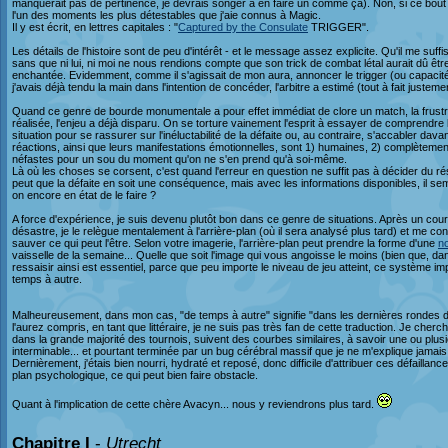
manquerait pas de pertinence, je devrais songer à en faire un comme ça). Non, si ce bout d
l'un des moments les plus détestables que j'aie connus à Magic.
Il y est écrit, en lettres capitales : "
Captured by the Consulate
TRIGGER".
Les détails de l'histoire sont de peu d'intérêt - et le message assez explicite. Qu'il me suf
sans que ni lui, ni moi ne nous rendions compte que son trick de combat létal aurait dû êt
enchantée. Evidemment, comme il s'agissait de mon aura, annoncer le trigger (ou capacité
j'avais déjà tendu la main dans l'intention de concéder, l'arbitre a estimé (tout à fait justement
Quand ce genre de bourde monumentale a pour effet immédiat de clore un match, la frustrat
réalisée, l'enjeu a déjà disparu. On se torture vainement l'esprit à essayer de comprendre
situation pour se rassurer sur l'inéluctabilité de la défaite ou, au contraire, s'accabler dava
réactions, ainsi que leurs manifestations émotionnelles, sont 1) humaines, 2) complètement i
néfastes pour un sou du moment qu'on ne s'en prend qu'à soi-même.
Là où les choses se corsent, c'est quand l'erreur en question ne suffit pas à décider du rés
peut que la défaite en soit une conséquence, mais avec les informations disponibles, il s
on encore en état de le faire ?
A force d'expérience, je suis devenu plutôt bon dans ce genre de situations. Après un cou
désastre, je le relègue mentalement à l'arrière-plan (où il sera analysé plus tard) et me c
sauver ce qui peut l'être. Selon votre imagerie, l'arrière-plan peut prendre la forme d'une
n
vaisselle de la semaine... Quelle que soit l'image qui vous angoisse le moins (bien que, dans
ressaisir ainsi est essentiel, parce que peu importe le niveau de jeu atteint, ce système i
temps à autre.
Malheureusement, dans mon cas, "de temps à autre" signifie "dans les dernières rondes 
l'aurez compris, en tant que littéraire, je ne suis pas très fan de cette traduction. Je c
dans la grande majorité des tournois, suivent des courbes similaires, à savoir une ou plu
interminable... et pourtant terminée par un bug cérébral massif que je ne m'explique jamais to
Dernièrement, j'étais bien nourri, hydraté et reposé, donc difficile d'attribuer ces défaillanc
plan psychologique, ce qui peut bien faire obstacle.
Quant à l'implication de cette chère Avacyn... nous y reviendrons plus tard.
Chapitre I
-
Utrecht