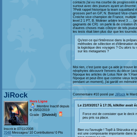
contacts j'ai vu ma courbe de progression ex
surtout avec des joueurs ayant un énorme po
?Petit rappel historique la team squattland
grosses perf en GP, N. Boistard Vice-champi
Creiche vice-champion de France, multiple 
level 2 1 PT, B. Molinier arbitre level 3 ...
gagnants de CR) on parle là de création d'
d'autres choses mais côtoyer de tels joueur
les tests était bien plus dur que les tournoi
Qu'est-ce qui t'intéresse dans la prépar
méthodes de sélection et d'élimination d
la logistique des voyages ? Ou alors tu v
sur les metagames ?
Moi rien, c'est juste que ça aide je trouve le
néophytes découvrir l'envers du décor (avan
l'époque les articles de Lotus Noir de Y.Ha
l'époque et peut-être que comme vieux lecte
pendant un moment), j'ai gardé en mémoire 
JiRock
Commentaire #10 posté par
JiRock
le Mard
Hors Ligne
Le 21/03/2017 à 17:35, kilkiller avait écr
Membre Inactif depuis
le 28/02/2019
Force est de constater que le deck n
Grade :
[Divinité]
peu pris sa place.
Inscrit le 07/11/2008
Bien vu l'aveugle ! Top8 à Shizuoka et 
7048
Messages/ 10 Contributions/ 0 Pts
est une composante importante dans la v