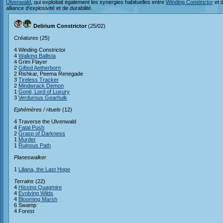
Ulvenwald
, qui exploitait également les synergies habituelles entre
Winding Constrictor
et 
alliance d'explosivité et de durabilité.
Delirium Constrictor
(25/02)
Créatures
(25)
4 Winding Constrictor
4
Walking Ballista
4 Grim Flayer
2
Gifted Aetherborn
2 Rishkar, Peema Renegade
3
Tireless Tracker
2
Mindwrack Demon
1
Gonti, Lord of Luxury
3
Verdurous Gearhulk
Ephémères / rituels
(12)
4 Traverse the Ulvenwald
4
Fatal Push
2
Grasp of Darkness
1
Murder
1
Ruinous Path
Planeswalker
1
Liliana, the Last Hope
Terrains
(22)
4
Hissing Quagmire
4
Evolving Wilds
4
Blooming Marsh
6 Swamp
4 Forest