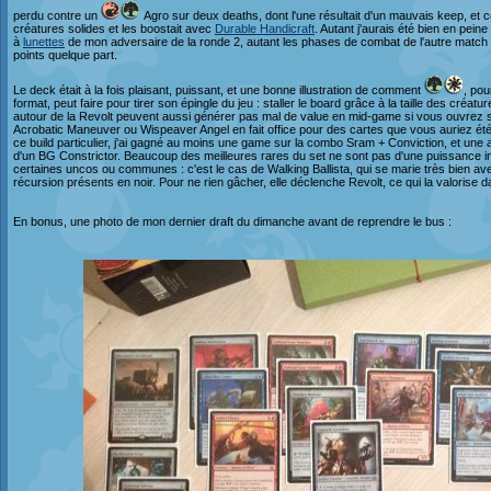
perdu contre un
Agro sur deux deaths, dont l'une résultait d'un mauvais keep, et 
créatures solides et les boostait avec
Durable Handicraft
. Autant j'aurais été bien en pein
à
lunettes
de mon adversaire de la ronde 2, autant les phases de combat de l'autre match 
points quelque part.
Le deck était à la fois plaisant, puissant, et une bonne illustration de comment
, pou
format, peut faire pour tirer son épingle du jeu : staller le board grâce à la taille des créat
autour de la Revolt peuvent aussi générer pas mal de value en mid-game si vous ouvrez s
Acrobatic Maneuver ou Wispeaver Angel en fait office pour des cartes que vous auriez é
ce build particulier, j'ai gagné au moins une game sur la combo Sram + Conviction, et une 
d'un BG Constrictor. Beaucoup des meilleures rares du set ne sont pas d'une puissance in
certaines uncos ou communes : c'est le cas de Walking Ballista, qui se marie très bien av
récursion présents en noir. Pour ne rien gâcher, elle déclenche Revolt, ce qui la valorise 
En bonus, une photo de mon dernier draft du dimanche avant de reprendre le bus :