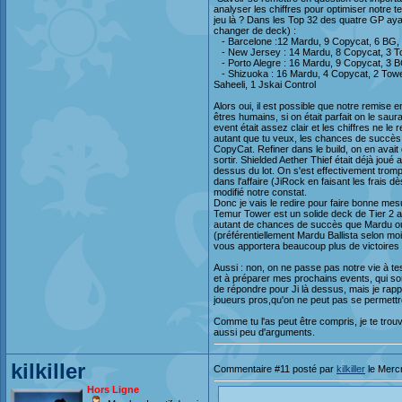
analyser les chiffres pour optimiser notre t
jeu là ? Dans les Top 32 des quatre GP aya
changer de deck) :
- Barcelone :12 Mardu, 9 Copycat, 6 BG, 
- New Jersey : 14 Mardu, 8 Copycat, 3 Tow
- Porto Alegre : 16 Mardu, 9 Copycat, 3 B
- Shizuoka : 16 Mardu, 4 Copycat, 2 Towe
Saheeli, 1 Jskai Control
Alors oui, il est possible que notre remise e
êtres humains, si on était parfait on le saura
event était assez clair et les chiffres ne l
autant que tu veux, les chances de succès 
CopyCat. Refiner dans le build, on en avait dé
sortir. Shielded Aether Thief était déjà jou
dessus du lot. On s'est effectivement trom
dans l'affaire (JiRock en faisant les frais 
modifié notre constat.
Donc je vais le redire pour faire bonne mes
Temur Tower est un solide deck de Tier 2 a
autant de chances de succès que Mardu o
(préférentiellement Mardu Ballista selon moi
vous apportera beaucoup plus de victoires 
Aussi : non, on ne passe pas notre vie à tes
et à préparer mes prochains events, qui so
de répondre pour Ji là dessus, mais je rapp
joueurs pros,qu'on ne peut pas se permettre
Comme tu l'as peut être compris, je te tro
aussi peu d'arguments.
kilkiller
Commentaire #11 posté par
kilkiller
le Merc
Hors Ligne