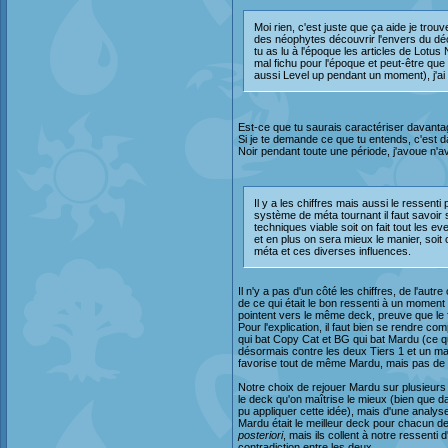
Moi rien, c'est juste que ça aide je trouv
des néophytes découvrir l'envers du déc
tu as lu à l'époque les articles de Lotu
mal fichu pour l'époque et peut-être que
aussi Level up pendant un moment), j'ai
Est-ce que tu saurais caractériser davanta
Si je te demande ce que tu entends, c'est da
Noir pendant toute une période, j'avoue n'a
Il y a les chiffres mais aussi le ressen
système de méta tournant il faut savoir 
techniques viable soit on fait tout les 
et en plus on sera mieux le manier, soit 
méta et ces diverses influences.
Il n'y a pas d'un côté les chiffres, de l'autre
de ce qui était le bon ressenti à un moment 
pointent vers le même deck, preuve que le f
Pour l'explication, il faut bien se rendre 
qui bat Copy Cat et BG qui bat Mardu (ce qu
désormais contre les deux Tiers 1 et un ma
favorise tout de même Mardu, mais pas de
Notre choix de rejouer Mardu sur plusieurs ev
le deck qu'on maîtrise le mieux (bien que d
pu appliquer cette idée), mais d'une analyse
Mardu était le meilleur deck pour chacun d
posteriori
, mais ils collent à notre ressenti
contradiction entre les deux.