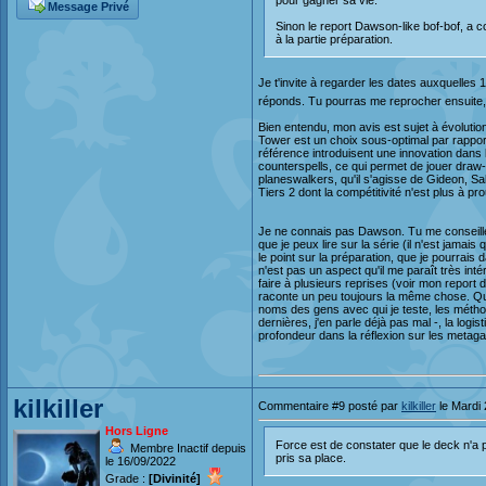
pour gagner sa vie.
Message Privé
Sinon le report Dawson-like bof-bof, a 
à la partie préparation.
Je t'invite à regarder les dates auxquelles 1
réponds. Tu pourras me reprocher ensuite, s
Bien entendu, mon avis est sujet à évolutio
Tower est un choix sous-optimal par rapport
référence introduisent une innovation dans
counterspells, ce qui permet de jouer draw
planeswalkers, qu'il s'agisse de Gideon, Sa
Tiers 2 dont la compétitivité n'est plus à pr
Je ne connais pas Dawson. Tu me conseilles
que je peux lire sur la série (il n'est jamai
le point sur la préparation, que je pourrais
n'est pas un aspect qu'il me paraît très inté
faire à plusieurs reprises (voir mon report 
raconte un peu toujours la même chose. Qu'e
noms des gens avec qui je teste, les métho
dernières, j'en parle déjà pas mal -, la logi
profondeur dans la réflexion sur les metag
kilkiller
Commentaire #9 posté par
kilkiller
le Mardi
Hors Ligne
Force est de constater que le deck n'a 
Membre Inactif depuis
pris sa place.
le 16/09/2022
Grade :
[Divinité]