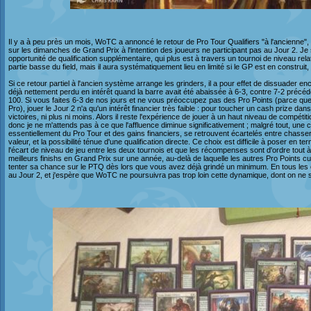
Il y a à peu près un mois, WoTC a annoncé le retour de Pro Tour Qualifiers "à l'ancienne", 
sur les dimanches de Grand Prix à l'intention des joueurs ne participant pas au Jour 2. Je 
opportunité de qualification supplémentaire, qui plus est à travers un tournoi de niveau re
partie basse du field, mais il aura systématiquement lieu en limité si le GP est en construit
Si ce retour partiel à l'ancien système arrange les grinders, il a pour effet de dissuader e
déjà nettement perdu en intérêt quand la barre avait été abaissée à 6-3, contre 7-2 précéd
100. Si vous faites 6-3 de nos jours et ne vous préoccupez pas des Pro Points (parce que
Pro), jouer le Jour 2 n'a qu'un intérêt financier très faible : pour toucher un cash prize da
victoires, ni plus ni moins. Alors il reste l'expérience de jouer à un haut niveau de compétit
donc je ne m'attends pas à ce que l'affluence diminue significativement ; malgré tout, une c
essentiellement du Pro Tour et des gains financiers, se retrouvent écartelés entre chasser 
valeur, et la possibilité ténue d'une qualification directe. Ce choix est difficile à poser en 
l'écart de niveau de jeu entre les deux tournois et que les récompenses sont d'ordre tout à fa
meilleurs finishs en Grand Prix sur une année, au-delà de laquelle les autres Pro Points 
tenter sa chance sur le PTQ dès lors que vous avez déjà grindé un minimum. En tous les c
au Jour 2, et j'espère que WoTC ne poursuivra pas trop loin cette dynamique, dont on ne sai