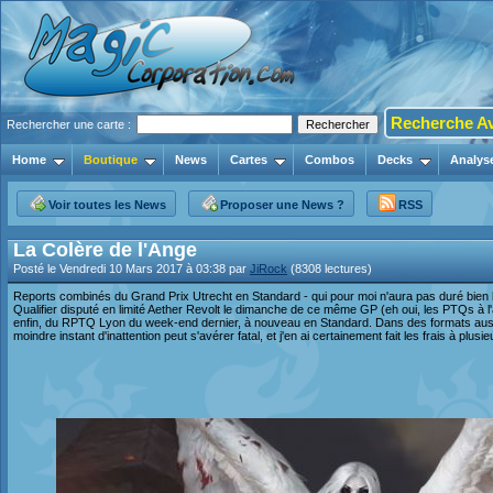
Recherche A
Rechercher une carte :
Home
Boutique
News
Cartes
Combos
Decks
Analys
Voir toutes les News
Proposer une News ?
RSS
La Colère de l'Ange
Posté le Vendredi 10 Mars 2017 à 03:38 par
JiRock
(8308 lectures)
Reports combinés du Grand Prix Utrecht en Standard - qui pour moi n'aura pas duré bien 
Qualifier disputé en limité Aether Revolt le dimanche de ce même GP (eh oui, les PTQs à l'
enfin, du RPTQ Lyon du week-end dernier, à nouveau en Standard. Dans des formats aussi
moindre instant d'inattention peut s'avérer fatal, et j'en ai certainement fait les frais à plusi