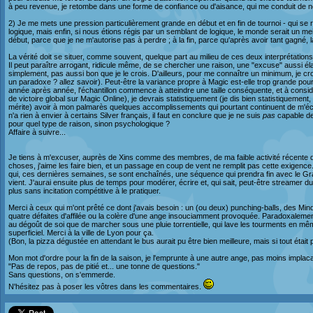
à peu revenue, je retombe dans une forme de confiance ou d'aisance, qui me conduit de 
2) Je me mets une pression particulièrement grande en début et en fin de tournoi - qui se
logique, mais enfin, si nous étions régis par un semblant de logique, le monde serait un mei
début, parce que je ne m'autorise pas à perdre ; à la fin, parce qu'après avoir tant gagné
La vérité doit se situer, comme souvent, quelque part au milieu de ces deux interprétations
Il peut paraître arrogant, ridicule même, de se chercher une raison, une "excuse" aussi él
simplement, pas aussi bon que je le crois. D'ailleurs, pour me connaître un minimum, je croi
un paradoxe ? allez savoir). Peut-être la variance propre à Magic est-elle trop grande pou
année après année, l'échantillon commence à atteindre une taille conséquente, et à cons
de victoire global sur Magic Online), je devrais statistiquement (je dis bien statistiquement, 
mérite) avoir à mon palmarès quelques accomplissements qui pourtant continuent de m'échap
n'a rien à envier à certains Silver français, il faut en conclure que je ne suis
pas
capable de
pour quel type de raison, sinon psychologique ?
Affaire à suivre...
Je tiens à m'excuser, auprès de Xins comme des membres, de ma faible activité récente d
choses, j'aime les faire bien, et un passage en coup de vent ne remplit pas cette exigen
qui, ces dernières semaines, se sont enchaînés, une séquence qui prendra fin avec le G
vient. J'aurai ensuite plus de temps pour modérer, écrire et, qui sait, peut-être streamer du
plus sans incitation compétitive à le pratiquer.
Merci à ceux qui m'ont prêté ce dont j'avais besoin : un (ou deux) punching-balls, des 
quatre défaites d'affilée ou la colère d'une ange insouciamment provoquée. Paradoxalement
au dégoût de soi que de marcher sous une pluie torrentielle, qui lave les tourments en m
superficiel. Merci à la ville de Lyon pour ça.
(Bon, la pizza dégustée en attendant le bus aurait pu être bien meilleure, mais si tout était p
Mon mot d'ordre pour la fin de la saison, je l'emprunte à une autre ange, pas moins implaca
"Pas de repos, pas de pitié et... une tonne de questions."
Sans questions, on s'emmerde.
N'hésitez pas à poser les vôtres dans les commentaires.