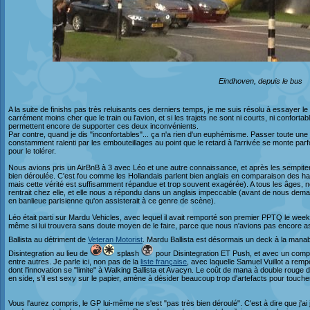
Eindhoven, depuis le bus
A la suite de finishs pas très reluisants ces derniers temps, je me suis résolu à essayer 
carrément moins cher que le train ou l'avion, et si les trajets ne sont ni courts, ni confor
permettent encore de supporter ces deux inconvénients.
Par contre, quand je dis "inconfortables"... ça n'a rien d'un euphémisme. Passer toute un
constamment ralenti par les embouteillages au point que le retard à l'arrivée se monte pa
pour le tolérer.
Nous avions pris un AirBnB à 3 avec Léo et une autre connaissance, et après les sempiterne
bien déroulée. C'est fou comme les Hollandais parlent bien anglais en comparaison des hab
mais cette vérité est suffisamment répandue et trop souvent exagérée). A tous les âges, 
rentrait chez elle, et elle nous a répondu dans un anglais impeccable (avant de nous dema
en banlieue parisienne qu'on assisterait à ce genre de scène).
Léo était parti sur Mardu Vehicles, avec lequel il avait remporté son premier PPTQ le week
même si lui trouvera sans doute moyen de le faire, parce que nous n'avions pas encore assi
Ballista au détriment de
Veteran Motorist
. Mardu Ballista est désormais un deck à la mana
Disintegration au lieu de
splash
pour Disintegration ET Push, et avec un compte
entre autres. Je parle ici, non pas de la
liste française
, avec laquelle Samuel Vuillot a rem
dont l'innovation se "limite" à Walking Ballista et Avacyn. Le coût de mana à double roug
en side, s'il est sexy sur le papier, amène à désider beaucoup trop d'artefacts pour touch
Vous l'aurez compris, le GP lui-même ne s'est "pas très bien déroulé". C'est à dire que j'