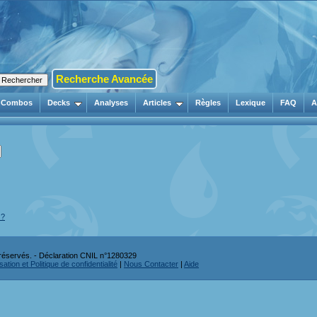
Recherche Avancée
Combos
Decks
Analyses
Articles
Règles
Lexique
FAQ
A
 ?
réservés. - Déclaration CNIL n°1280329
ation et Politique de confidentialité
|
Nous Contacter
|
Aide