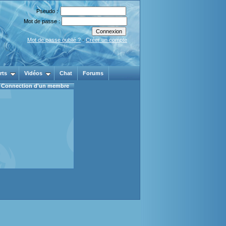
Pseudo :
Mot de passe :
Mot de passe oublié ?
-
Créer un compte
rts
Vidéos
Chat
Forums
Connection d'un membre