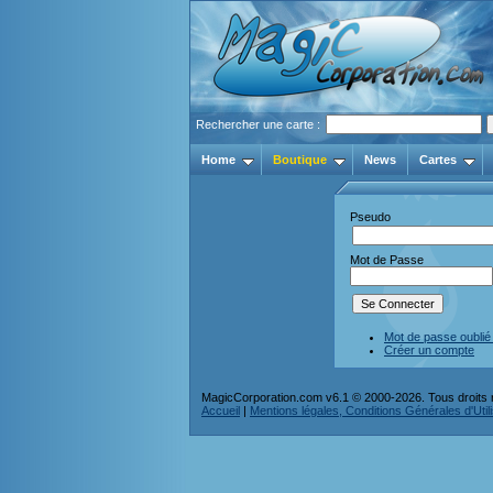
Rechercher une carte :
Home
Boutique
News
Cartes
Pseudo
Mot de Passe
Mot de passe oublié
Créer un compte
MagicCorporation.com v6.1 © 2000-2026. Tous droits 
Accueil
|
Mentions légales, Conditions Générales d'Utilis