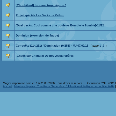
[Choubiland] Le mana trop mignon !
Projet spécial- Les Decks de Kalkur
[Duel decks: Cool comme une goule vs Bombie le Zombie]-11/12
Dominion (extension de Judge)
Conquête (114/251) / Domination (0/251) - MJ 07/02/15
( page
1
2
)
[Chaos sur Chimara] De nouveaux repères
MagicCorporation.com v6.1 © 2000-2026. Tous droits réservés. - Déclaration CNIL n°12
Accueil
|
Mentions légales, Conditions Générales d'Utilisation et Politique de confidentialité