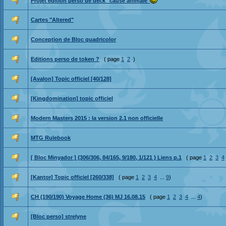
Projet édition perso de deck "cause animale"
Cartes "Altered"
Conception de Bloc quadricolor
Editions perso de token ?
( page
1
2
)
[Avalon] Topic officiel [40/128]
[Kingdomination] topic officiel
Modern Masters 2015 : la version 2.1 non officielle
MTG Rulebook
[ Bloc Minyador ] {306/306, 84/165, 9/180, 1/121 } Liens p.1
( page
1
2
3
4
[Kantor] Topic officiel [260/338]
( page
1
2
3
4
...
9
)
CH (190/190) Voyage Home (36) MJ 16.08.15
( page
1
2
3
4
...
4
)
[Bloc perso] strelyne