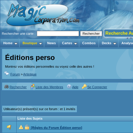
Recherche A
Rechercher une carte :
Home
Boutique
News
Cartes
Combos
Decks
Analys
Éditions perso
Montrez vos éditions personnelles ou voyez celle des autres !
Forum
>
Artistique
Rechercher
Liste des Membres
Aide
Se Connecter
Utilisateur(s) présent(s) sur ce forum :
et 1 invités
Liste des Sujets
[Régles du Forum Édition perso]