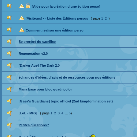
[Aide pour la création d'une édition perso]
[Visiteurs] -> Liste des Éditions persos
( page
1
2
)
Comment réaliser une édition perso
Se protégé du sacrifice
Régénération v2.0
[Darker Age] The Dark 2.0
échanges d'idées, d'avis et de ressources pour nos éditions
Mana base pour bloc quadricolor
[Gaea's Guardians] topic officiel (2nd kingdomination set)
[LoL - MtG]
( page
1
2
3
4
...
5
)
Petites questions?