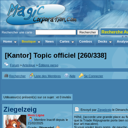
Recherche A
Rechercher une carte :
Home
Boutique
News
Cartes
Combos
Decks
Analys
[Kantor] Topic officiel [260/338]
Forum
>
Artistique
>
Éditions perso
Rechercher
Liste des Membres
Aide
Se Connecter
Utilisateur(s) présent(s) sur ce sujet :
et 0 invités
Ziegelzeig
Envoyé par
Ziegelzeig
le Dimanche
Hors Ligne
Héhé, j'accorde une grande place au flav
Membre Inactif depuis le
que la Triade Répugnante porte bien so
21/02/2025
leur art macabre).
Si vous voulez leurs noms, de gauche à
Grade :
[Nomade]