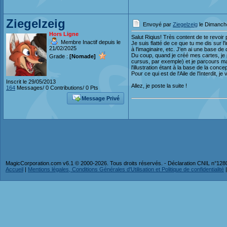
Ziegelzeig
Envoyé par
Ziegelzeig
le Dimanch
Hors Ligne
Salut Riqius! Très content de te revoir p
Membre Inactif depuis le
Je suis flatté de ce que tu me dis sur l
21/02/2025
à l'imaginaire, etc. J'en ai une base d
Du coup, quand je créé mes cartes, je pa
Grade :
[Nomade]
cursus, par exemple) et je parcours ma 
l'illustration étant à la base de la con
Pour ce qui est de l'Aile de l'Interdit, je
Inscrit le 29/05/2013
Allez, je poste la suite !
164
Messages/ 0 Contributions/ 0 Pts
Message Privé
MagicCorporation.com v6.1 © 2000-2026. Tous droits réservés. - Déclaration CNIL n°12
Accueil
|
Mentions légales, Conditions Générales d'Utilisation et Politique de confidentialité