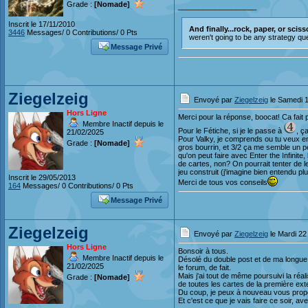
Grade :
[Nomade]
___________________
Inscrit le 17/11/2010
And finally...rock, paper, or sciss
3446
Messages/ 0 Contributions/ 0 Pts
weren't going to be any strategy ques
Message Privé
Ziegelzeig
Envoyé par
Ziegelzeig
le Samedi 1
Hors Ligne
Merci pour la réponse, boocat! Ca fait pla
Membre Inactif depuis le
Pour le Fétiche, si je le passe à
, ç
21/02/2025
Pour Valky, je comprends ou tu veux en 
Grade :
[Nomade]
gros bourrin, et 3/2 ça me semble un pe
qu'on peut faire avec Enter the Infinite
de cartes, non? On pourrait tenter de l
jeu construit (j'imagine bien entendu p
Inscrit le 29/05/2013
Merci de tous vos conseils
164
Messages/ 0 Contributions/ 0 Pts
Message Privé
Ziegelzeig
Envoyé par
Ziegelzeig
le Mardi 2
Hors Ligne
Bonsoir à tous.
Membre Inactif depuis le
Désolé du double post et de ma longue (
21/02/2025
le forum, de fait.
Mais j'ai tout de même poursuivi la réali
Grade :
[Nomade]
de toutes les cartes de la première ext
Du coup, je peux à nouveau vous prop
Et c'est ce que je vais faire ce soir, av