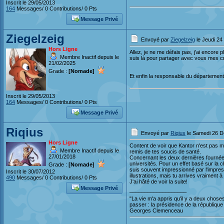
Inscrit le 29/05/2013
164
Messages/ 0 Contributions/ 0 Pts
Message Privé
Ziegelzeig
Envoyé par
Ziegelzeig
le Jeudi 2
Hors Ligne
Allez, je ne me défais pas, j'ai encore 
Membre Inactif depuis le
suis là pour partager avec vous mes cré
21/02/2025
Grade :
[Nomade]
Et enfin la responsable du départemen
Inscrit le 29/05/2013
164
Messages/ 0 Contributions/ 0 Pts
Message Privé
Riqius
Envoyé par
Riqius
le Samedi 26 D
Hors Ligne
Content de voir que Kantor n'est pas m
Membre Inactif depuis le
remis de tes soucis de santé.
27/01/2018
Concernant les deux dernières fournées,
universités. Pour un effet basé sur la c
Grade :
[Nomade]
suis souvent impressionné par l'impre
Inscrit le 30/07/2012
illustrations, mais tu arrives vraiment à 
490
Messages/ 0 Contributions/ 0 Pts
J'ai hâté de voir la suite!
Message Privé
___________________
"La vie m'a appris qu'il y a deux chose
passer : la présidence de la république 
Georges Clemenceau