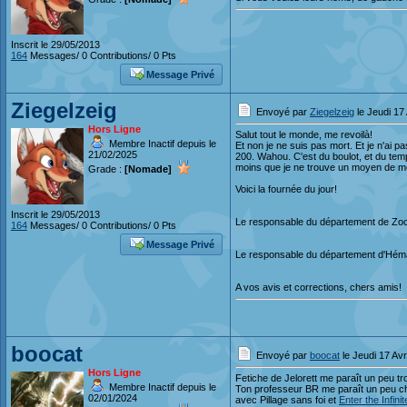
Inscrit le 29/05/2013
164
Messages/ 0 Contributions/ 0 Pts
Message Privé
Ziegelzeig
Envoyé par
Ziegelzeig
le Jeudi 17 
Hors Ligne
Salut tout le monde, me revoilà!
Membre Inactif depuis le
Et non je ne suis pas mort. Et je n'ai 
21/02/2025
200. Wahou. C'est du boulot, et du tem
moins que je ne trouve un moyen de me
Grade :
[Nomade]
Voici la fournée du jour!
Inscrit le 29/05/2013
Le responsable du département de Zoom
164
Messages/ 0 Contributions/ 0 Pts
Message Privé
Le responsable du département d'Héma
A vos avis et corrections, chers amis!
boocat
Envoyé par
boocat
le Jeudi 17 Avr
Hors Ligne
Fetiche de Jelorett me paraît un peu tro
Membre Inactif depuis le
Ton professeur BR me paraît un peu che
02/01/2024
avec Pillage sans foi et
Enter the Infinit