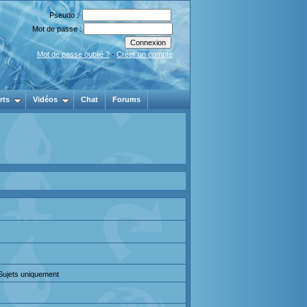
Pseudo :
Mot de passe :
Mot de passe oublié ?
-
Créer un compte
rts
Vidéos
Chat
Forums
 Sujets uniquement