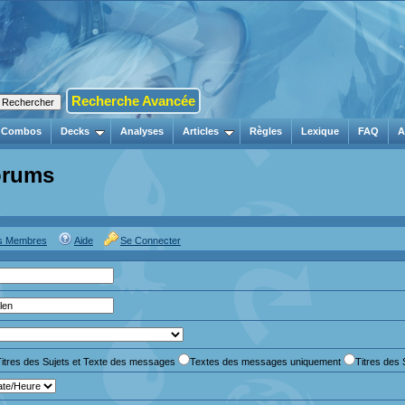
Recherche Avancée
Combos
Decks
Analyses
Articles
Règles
Lexique
FAQ
A
orums
es Membres
Aide
Se Connecter
Titres des Sujets et Texte des messages
Textes des messages uniquement
Titres des