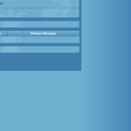
rs
u
Dernier Message