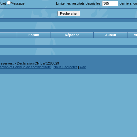
Sujet
Message
Limiter les résultats depuis les
derniers jou
Forum
Réponse
Auteur
V
réservés. - Déclaration CNIL n°1280329
ation et Politique de confidentialité
|
Nous Contacter
|
Aide