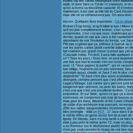
inutiles via des cartes mélangeant notre biblioth
table, et donc faire ce CA de +1 (minimum, si on a
qu'on activera sa deuxième capacité. Et il reste
maintenant, il est clair qu'elle fait du Card Dis
mais elle ne se remboursera pas. On aura donc un C
encore. Quelques liens importants :
CA en détail
Broken (Trop forte), et qu'il fallait la ban ! Allo
qu'il est pas complètement broken, c'est sympa.
comprendre, c'est vrai que nous, maintenant qu'on
dernier, quand on sait que Jace a été rapidement 
attendaient de voir l'évolution du format, car Ja
PW pas si génial que ça, inférieur à Garruk ou à 
voir les autres cartes plutôt contrôle éditée en 
fait vraiment pas grand chose (surtout que yen a 
(Cascade Imba). Fin bref, il aura fallu quelque
x4 ? Tous les jours ! Donc bon, on peut largement
une fois que tout le monde s'en est rendu compte
avec +1 "Vous gagnez la partie"", qui se ravisent
ban oblige, l'euphorie est un peu retombée, bien
concepte assez cheaté, et Jace 2 est le plus chea
dégénérée" "Si Jace n'est plus aussi scandaleux q
divergent, certains pensent que c'est effectiveme
Legacy/Vintage. Les cartes qui y percent sont trè
bougeront que rarement, ou avec les bans), hors M
c'est vrai que c'est une excellente toolbox : Ca 
extensions. Et sur Wotc, qu'est ce que ça a donn
extensions ne comportent pas trop de bouses ou d
mais pour les bans, Wizards of the Coast s'inspire
de voûte d'un archétype trop puissant, on essaye
(Elfe aux nattes sanguinolentes récemment, par
bleu (exemple : Voilà un
PQT
: 17 Jace dans 6 jeu
le mérite d'être un geste assez fort de la part d
lignée. En étendu, Jace n'a trop tardé à se faire
était à peu près le même qu'en T2, mais en plus, 
a eu l'honneur (ou le déshonneur plutôt) d'être d
n'ont pas voulu prendre le risque de voir leur no