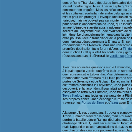
contre Ruric Thar, Jace décela de l’empathie de l
s’étant montré digne, Ruric Thar accepta qu’il s
continuer son enquête. Mais les réflexions de J
et les cultistes, souhaitant défendre celui qui ava
mieux pour les protéger. Il invoqua une illusion
furieuse, mais ne pouvait pas surmonter la crainte
pour briser la concentration de Jace, qui s’inqui
armée. L’émeute s’arrêta aussi rapidement qu’elle 
secrets du Labyrinthe que Jace avait tenté de r
lui-même. Le changeforme le mena dans la citerra
avait poussa Jace à transplaner de la prison de D
communiqua désespérément à Emmara. En se réveill
d'abandonner tout Ravnica. Mais une rencontre av
première destination fut le forum d’Azor, la
Fin du
construction lui dit qu’il était l’éxécuteur du jug
réussissaient pas, il délivrerait le
verdict suprêm
Avec des nouvelles questions sur le Labyrinthe, i
à la paire que le verdict suprême était un sort qui
que représentait le Labyrinthe. Plus déterminé qu
reconnecter avec Emmara et lui faire part de se
portes de Selesnya et de Golgari. En revanche, Lav
qu’Emmara continuait le Labyrinthe, Jace plaida c
découvert, et la façon dont il souhaitait aider. 
essayant de retrouver Emmara, Jace traversa 
Teysa Karlov
. Il manipula les servants de la Plé
ses propres sbires. Jace échangea le reste de la r
traverser les
Portes de Simic
et d’
Izzet
avec Em
A la porte d’Izzet, cependant, il trouva le planesw
Trahie, Emmara traversa la porte, mais Ral n’avait pa
perdre la bataille contre Ral, qui déchaîna toute la
ghildmage d’Izzet. Quand Jace arriva au forum d’
mais l’apparition et les manipulations de Lazav mir
que chacun des coureurs pouvaient activer. Jace