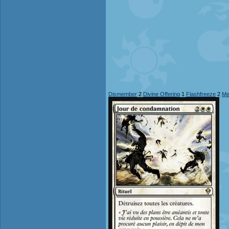
Dismember
2
Divine Offering
1
Flashfreeze
2
Me