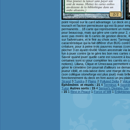
point reposé sur le card advantage. Le deck en 
tourach et l'action pernicieuse qui est là pour e
permanents... 18 carte qui représentent un moteur
pour beaucoup, mais qui gère une carte pour 2, do
avec pas moins de 6 cartes de gestion directe, 4 
sur l'adversaire, et le finir au choix avec Tarmo
caractéristique qui la fait différer d'un BUG con
créature, pour à peine trois pauvres manas (cont
piocher 3 en ayant révélé Vision ancestrale via l
fun à jouer contre (je te gère les bon nes cartes 
Savoir quand jouer quelle carte est souvent à lo
certaines sont ici pour compléter les carrés en ca
notions). Liliana, Clique et Umezawa permettent d
gérer le cimetière (on pourrait d'ailleurs se de
joueur ciblé, et cela laisse donc une marge de 
(son collègue stoneforge est plus joué) mais bri
fonctionnement du deck en font aussi un jeu plais
Strand
3
Tundra
2
Plains
2
Polluted Delta
2
Volca
Ephémères et rituels : 21
4
Terminus
4
Swords
Tutor
Autres sorts : 15
4
Sensei's Divining Top
: 15
1
Rest in Peace
1
Force of Will
1
Enlightene