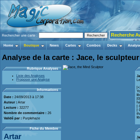
Recherche A
Rechercher une carte :
Home
Boutique
News
Cartes
Combos
Decks
Analys
Analyse de la carte : Jace, le sculpteur 
Rubrique Analyses
Liste des Analyses
Ja
Proposer une Analyse
L
[+
Informations
Yo
li
Date :
24/09/2013 à 17:38
[0
Auteur :
Artar
ha
[-
Lecture :
32277
[-
Nombre de commentaire :
26
th
li
Validé par :
Purplehaze
Fiche du Membre
Artar
Ja