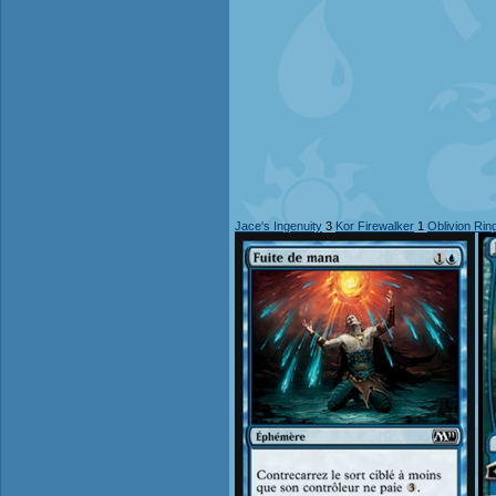
Jace's Ingenuity
3
Kor Firewalker
1
Oblivion Rin