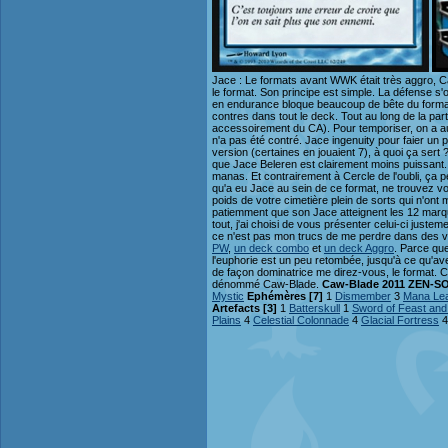
Jace : Le formats avant WWK était très aggro, Ca
le format. Son principe est simple. La défense s
en endurance bloque beaucoup de bête du format,
contres dans tout le deck. Tout au long de la parti
accessoirement du CA). Pour temporiser, on a aus
n'a pas été contré. Jace ingenuity pour faier un
version (certaines en jouaient 7), à quoi ça sert
que Jace Beleren est clairement moins puissant. Et
manas. Et contrairement à Cercle de l'oubli, ça pe
qu'a eu Jace au sein de ce format, ne trouvez vous
poids de votre cimetière plein de sorts qui n'on
patiemment que son Jace atteignent les 12 marque
tout, j'ai choisi de vous présenter celui-ci juste
ce n'est pas mon trucs de me perdre dans des 
PW
,
un deck combo
et
un deck Aggro
. Parce que
l'euphorie est un peu retombée, jusqu'à ce qu'a
de façon dominatrice me direz-vous, le format. 
dénommé Caw-Blade.
Caw-Blade 2011 ZEN-S
Mystic
Ephémères [7]
1
Dismember
3
Mana Le
Artefacts [3]
1
Batterskull
1
Sword of Feast an
Plains
4
Celestial Colonnade
4
Glacial Fortress