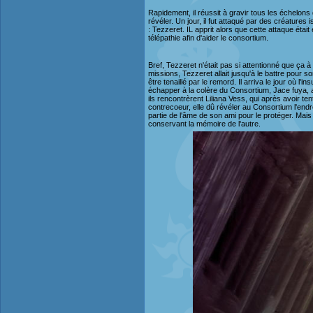
Rapidement, il réussit à gravir tous les échelons
révéler. Un jour, il fut attaqué par des créature
: Tezzeret. IL apprit alors que cette attaque était
télépathie afin d'aider le consortium.
Bref, Tezzeret n'était pas si attentionné que ça à
missions, Tezzeret allait jusqu'à le battre pou
être tenaillé par le remord. Il arriva le jour où l
échapper à la colère du Consortium, Jace fuya, a
ils rencontrèrent Liliana Vess, qui après avoir te
contrecoeur, elle dû révéler au Consortium l'endro
partie de l'âme de son ami pour le protéger. Mais
conservant la mémoire de l'autre.