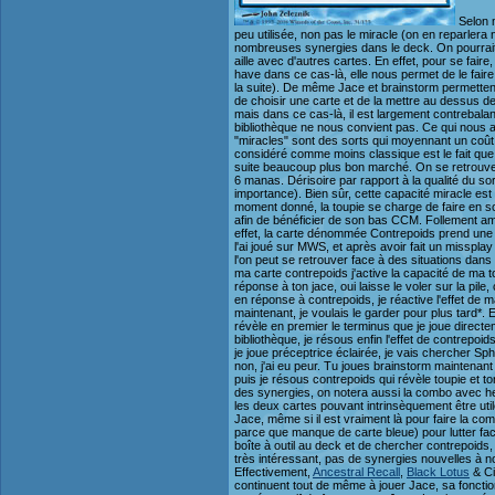
Selon m
peu utilisée, non pas le miracle (on en reparlera
nombreuses synergies dans le deck. On pourrait d
aille avec d'autres cartes. En effet, pour se fair
have dans ce cas-là, elle nous permet de le fair
la suite). De même Jace et brainstorm permettent 
de choisir une carte et de la mettre au dessus d
mais dans ce cas-là, il est largement contrebalan
bibliothèque ne nous convient pas. Ce qui nous a
"miracles" sont des sorts qui moyennant un coût b
considéré comme moins classique est le fait que s
suite beaucoup plus bon marché. On se retrouve
6 manas. Dérisoire par rapport à la qualité du 
importance). Bien sûr, cette capacité miracle es
moment donné, la toupie se charge de faire en so
afin de bénéficier de son bas CCM. Follement am
effet, la carte dénommée Contrepoids prend une 
l'ai joué sur MWS, et après avoir fait un missplay
l'on peut se retrouver face à des situations dan
ma carte contrepoids j'active la capacité de ma to
réponse à ton jace, oui laisse le voler sur la pile
en réponse à contrepoids, je réactive l'effet de ma
maintenant, je voulais le garder pour plus tard*. 
révèle en premier le terminus que je joue direct
bibliothèque, je résous enfin l'effet de contrepo
je joue préceptrice éclairée, je vais chercher S
non, j'ai eu peur. Tu joues brainstorm maintenant 
puis je résous contrepoids qui révèle toupie et t
des synergies, on notera aussi la combo avec h
les deux cartes pouvant intrinsèquement être utile
Jace, même si il est vraiment là pour faire la c
parce que manque de carte bleue) pour lutter fac
boîte à outil au deck et de chercher contrepoids,
très intéressant, pas de synergies nouvelles à not
Effectivement,
Ancestral Recall
,
Black Lotus
& Ci
continuent tout de même à jouer Jace, sa fonction