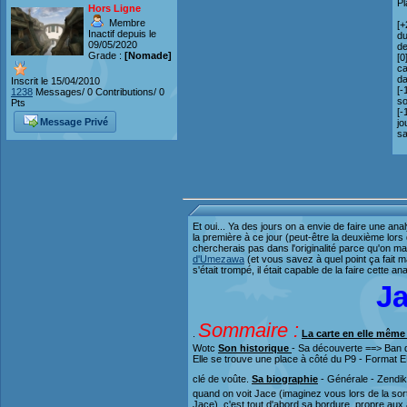
Pl
Hors Ligne
Membre
[+
Inactif depuis le
du
09/05/2020
de
Grade :
[Nomade]
[0
ca
da
Inscrit le 15/04/2010
[-
1238
Messages/ 0 Contributions/ 0
so
Pts
[-
Message Privé
jo
sa
Et oui... Ya des jours on a envie de faire une 
la première à ce jour (peut-être la deuxième lors 
chercherais pas dans l'originalité parce qu'on ma
d'Umezawa
(et vous savez à quel point ça fait ma
s'était trompé, il était capable de la faire cette an
Ja
Sommaire :
.
La carte en elle mêm
Wotc
Son historique
- Sa découverte ==> Ban 
Elle se trouve une place à côté du P9 - Format 
clé de voûte.
Sa biographie
- Générale - Zendik
quand on voit Jace (imaginez vous lors de la so
Jace), c'est tout d'abord sa bordure, propre aux 