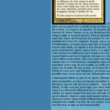
L'é
deck qui est plutôt axé contrôle et qui se base su
de contrer, 12 moyens de piocher, 12 moyens de 
moment là, entre Faeries et ça, ça devait pas êtr
mégère ailée te fonçent dessus, dans le deuxièm
mais bon. Dans les 8 moyens de contrer on a la f
parfaitement dans les couleurs. Et puis, parce qu
condamnation, 4 foudre parce que tant qu'à jouer 
encore plus drôle, on rajoute 3 mur d'augures, his
qu'on avait besoin. Après, parce qu'il y a un aprè
créé surtout une différence de 6 cartes entre l
quand l'adversaire est à l'agonie, lorsque ses tr
voire même foudroyées, bah vous jouer une machin
rajoute Jace à cette joyeuse compagnie, pour soit f
arpenteur parce que un sur la table, ça suffit, et
poser sur la table. Ah oui, et puis, on a aussi le
même si vous avez des bloqueurs, ça passe quand
grouiller mais d'une force de tuer l'adversaire av
c'était quand même un peu le roi, après, l'étendu
dans la storyline, et Jace ne fait pas exception à
Ravnica, voyons voir qui il est vraiment... Jace
Simot), et dès son plus jeune âge, ses dons inné
Jace à un dénommé Alhammarret, le mage local. I
maître, il y apprit notamment que son étincelle s
qu'une illusion. Mais le mage avait quand même di
réussit à rentrer dans l'esprit d'Alhammarret pou
évènements relatifs à la mort de son maître, il n
sur Ravnica, le plan où tout est possible.