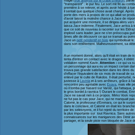
magie (
voir analyse sur le crabe d'hédron
, parti
"transparent" : le pur feu. Le sort mit fin au co
première à se relever, et après avoir hésité à tue
il sentait que quelque chose avait changé. Après a
porte des mers à propos de ce qui allait se produi
d'avoir laissé la moindre chance à Jace de répondr
put acquérir une monture, il se dirigea alors vers
laissa Jace indemne. Finalement, Jace arriva à trou
que ce soit de nouveau à raconter sur les Eldrazi
implosé sans leader. jace ne s'en préoccupa guère
âmes afin de découvrir ce qui se tramait au poins
Jace un
petit pendentif en bois
qui symbolisait le f
dans son entêtement. Malheureusement, sa déterminat
A un moment donné, alors qu'il était en train de 
tenta d'entrer en contact avec le dragon, il obtint 
veldaken nommé Kavin.
Attention :
ce qui va su
un personnage qui aura eu un impact certain dans 
trouva pas grande satisfaction dans les dires du j
d’effacer l’équivalent de six mois de travail de 
enlevé par le culte de Rakdos. Il était perturbé
justesse à
Lavinia
et à ses arrêteurs, grâce à l’
rencontre peu agréable avec
Exava
, mais elle p
où il tomba par hasard sur Varolz, qui l'attaqua, 
le gros bordel à ravnica !) Durant le combat, Em
Jace ne savait rien à ce propos. Mirko Vosk repar
ne fut pas le cas pour Jace, qui ne manquait pas
Calomir, le professeur d’Emmara, ce qui le surpr
dans le conclave, et Calomir en était les branche
par les selesnyens, et il fut rejeté du territoire
la plus importante sur tout Ravnica. Sans autres 
connaissances sur les manigances des Dimir avec 
partager, et la seule piste non bloquée de Jace d