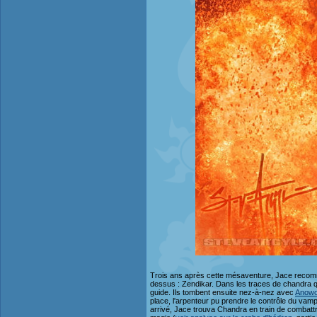
Trois ans après cette mésaventure, Jace recommenc
dessus : Zendikar. Dans les traces de chandra qui
guide. Ils tombent ensuite nez-à-nez avec
Anowon
place, l'arpenteur pu prendre le contrôle du vampi
arrivé, Jace trouva Chandra en train de combattre