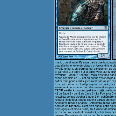
magic : Le vintage. Etrange parce que bon, la plu
quand je lis le texte de Library of Alexandria je p
Mystic remora, qui permet tout simplement de pioc
si ça reste 2-3 tours sur la table, vous aurez bie
mystique + Jace ? Encore ? Mais c'est pas possib
renue possible en T2 est au coeur d'archétypes d
bâttecrane pour le kill si jace n'est pas assez 
très mal... 4 Force of will puisqu'on en parle, d
seulement dans ce format, des mana drain parce qu
TROP amélioré, counterspell étant déjà une bonne
+2 de Jace 2 - Le -1 de Jace 3 - La Fow tour 0 4 -
recall parce que piocher 3 pour 1 en ephémère ça
remora fin de tour, il nous reste 5 cartes en ma
Ancestrall recall + Snappy + Ancestral recall, l'a
contres en flashback c'est bien aussi, enfin deux
side logique et moins drôle, sauf Voleur de notio
se mettre sous la dent main deck) et de l'anti cim
termine l'historique de notre cher Jace, mais ne