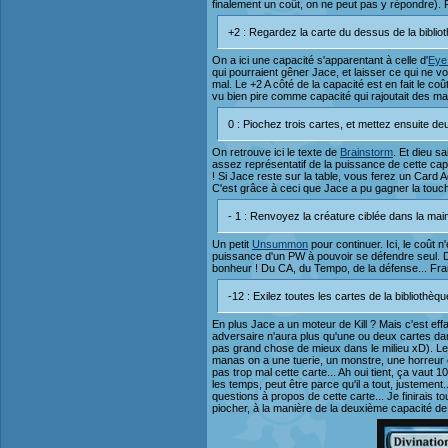
finalement un coût, on ne peut pas y répondre). 
+2 : Regardez la carte du dessus de la biblio
On a ici une capacité s'apparentant à celle d'
Eye
qui pourraient gêner Jace, et laisser ce qui ne v
mal. Le +2 A côté de la capacité est en fait le co
vu bien pire comme capacité qui rajoutait des ma
0 : Piochez trois cartes, et mettez ensuite d
On retrouve ici le texte de
Brainstorm
. Et dieu s
assez représentatif de la puissance de cette ca
! Si Jace reste sur la table, vous ferez un Card 
C'est grâce à ceci que Jace a pu gagner la touche 
- 1 : Renvoyez la créature ciblée dans la mai
Un petit
Unsummon
pour continuer. Ici, le coût 
puissance d'un PW à pouvoir se défendre seul. Déj
bonheur ! Du CA, du Tempo, de la défense... Franc
-12 : Exilez toutes les cartes de la bibliothè
En plus Jace a un moteur de Kill ? Mais c'est eff
adversaire n'aura plus qu'une ou deux cartes dan
pas grand chose de mieux dans le milieu xD). Le c
manas on a une tuerie, un monstre, une horreur e
pas trop mal cette carte... Ah oui tient, ça vaut
les temps, peut être parce qu'il a tout, justeme
questions à propos de cette carte... Je finirais
piocher, à la manière de la deuxième capacité de