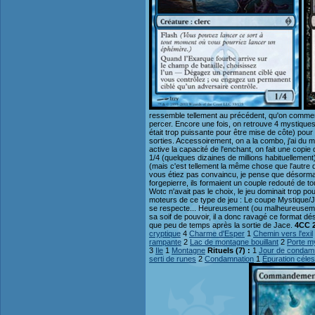
ressemble tellement au précédent, qu'on commenc
percer. Encore une fois, on retrouve 4 mystique
était trop puissante pour être mise de côte) pour
sorties. Accessoirement, on a la combo, j'ai du m
active la capacité de l'enchant, on fait une copi
1/4 (quelques dizaines de millions habituellement)
(mais c'est tellement la même chose que l'autre de
vous étiez pas convaincu, je pense que désormais 
forgepierre, ils formaient un couple redouté de 
Wotc n'avait pas le choix, le jeu dominait trop pou
moteurs de ce type de jeu : Le coupe Mystique/J
se respecte... Heureusement (ou malheureusement
sa soif de pouvoir, il a donc ravagé ce format dés
que peu de temps après la sortie de Jace.
4CC 
cryptique
4
Charme d'Esper
1
Chemin vers l'exil
rampante
2
Lac de montagne bouillant
2
Porte m
3
Ile
1
Montagne
Rituels (7) :
1
Jour de condam
serti de runes
2
Condamnation
1
Épuration céles