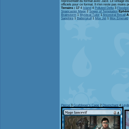
représentatif du format avec Jace. Le vintage é
officiels pour ce format. Il n'en reste pas moins 
Terrains : 17
4
Island
4
Polluted Delta
3
Flooded
Snapcaster Mage
2
Sower of Temptation
Ephémè
Brainstorm
1
Mystical Tutor
1
Ancestral Recall
A
Sapphire
1
Batterskull
1
Mox Jet
1
Mox Emerald
Pierce
3
Grafdigger's Cage
2
Disenchant
4
Leyli