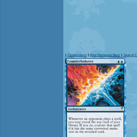
1
Flusterstorm
3
Red Elemental Blast
1
Seal of 