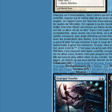
Si 
chacune en 4 exemplaires, deux cartes qui ont ét
contrôle, repose sur le même plan de jeu avec l
anglais, en rapport avec les faucons d'escadron)
les épées de Mirrodin). On rajoute à ça les myst
d'aller chercher l'épée qui résous au mieux la situ
ont fait ce deck on dû se dire "Jace c'est super f
sympatoches, deux resets (on s'en fiche, on a d
sphinx consacré, puis ange d'éméria ça met d'aut
avec les protections des épées, tu te retrouve r
a aussi le plan fun qui consiste à tuer à coup de
l'adversaire à gérer les menaces. Et puis Jace est
fort, donc il est là ^^. C'est pour ça qu'en juin 20
PW bleu c'est souvent bien dans contrôle, et pui
où me direz vous, la liste n'est pas propice au P
elle qui sera le plus utilisé dans un jeu combo. S
aggro, un match-up qui peut parfois donner du fil 
Créatures [10]
2
Emeria Angel
4
Deceiver Exar
Preordain
Enchantements [3]
3
Splinter Twin
P
War and Peace
Terrains [27]
1
Terramorphic E
Seachrome Coast
Réserve :
1
Batterskull
2
Con