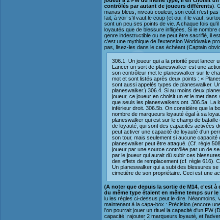
joueur a 2 PW du même type, il en choisit un e
contrôlés par autant de joueurs différents
). 
manas bleus, niveau couleur, son coût n'est pas 
fait, à voir s'il vaut le coup (et oui, il le vaut, 
sont un peu ses points de vie. A chaque fois qu
loyautés que de blessure infligées. Si le nombre 
genre indestructible ou ne peut être sacrifié, il e
c'est une mythique de l'extension Worldwake pr
pas, lisez-les dans le cas échéant (Captain obvio
306.1. Un joueur qui a la priorité peut lancer
Lancer un sort de planeswalker est une action 
son contrôleur met le planeswalker sur le ch
mot et sont listés après deux points : « Pla
sont aussi appelés types de planeswalker. Un 
planeswalker.) 306.4. Si au moins deux plan
joueur, ce joueur en choisit un et le met dans
que seuls les planeswalkers ont. 306.5a. La 
inférieur droit. 306.5b. On considère que la b
nombre de marqueurs loyauté égal à sa loyaut
planeswalker qui est sur le champ de bataill
de loyauté, qui sont des capacités activées d
peut activer une capacité de loyauté d'un perma
son tour, mais seulement si aucune capacité 
planeswalker peut être attaqué. (Cf. règle 50
joueur par une source contrôlée par un de ses
par le joueur qui aurait dû subir ces blessures
des effets de remplacement (cf. règle 616). Ce
Un planeswalker qui a subi des blessures se v
cimetière de son propriétaire. Ceci est une a
(A noter que depuis la sortie de M14, c'est à 
du même type étaient en même temps sur le ch
lu les règles ci-dessus peut le dire. Néanmoins, 
maintenant à la capa-box :
Précision (encore une)
l'on pourrait jouer un rituel la capacité d'un PW 
capacité, rajouter 2 marqueurs loyauté, et l'adve