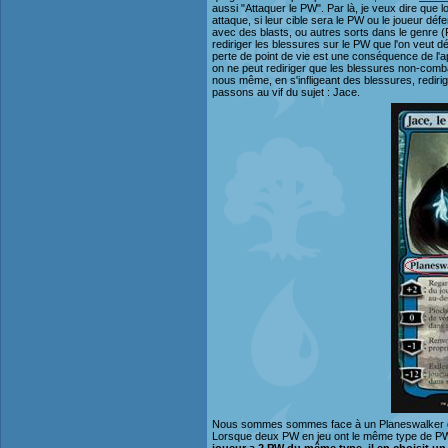
aussi "Attaquer le PW". Par là, je veux dire que 
attaque, si leur cible sera le PW ou le joueur déf
avec des blasts, ou autres sorts dans le genre (Fo
rediriger les blessures sur le PW que l'on veut dé
perte de point de vie est une conséquence de l'ap
on ne peut rediriger que les blessures non-combat
nous même, en s'infligeant des blessures, rediri
passons au vif du sujet : Jace.
Nous sommes sommes face à un Planeswalker de t
Lorsque deux PW en jeu ont le même type de PW