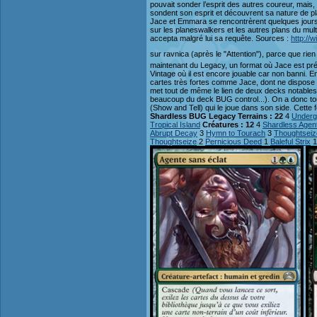
pouvait sonder l’esprit des autres coureur, mais, 
sondent son esprit et découvrent sa nature de pla
Jace et Emmara se rencontrèrent quelques jours pl
sur les planeswalkers et les autres plans du mult
accepta malgré lui sa requête. Sources :
http://
sur ravnica (après le "Attention"), parce que rien 
maintenant du Legacy, un format où Jace est prés
Vintage où il est encore jouable car non banni. En
cartes très fortes comme Jace, dont ne dispose 
met tout de même le lien de deux decks notables
beaucoup du deck BUG control...). On a donc to
(Show and Tell) qui le joue dans son side. Cette 
Shardless BUG Legacy
Terrains : 22
4
Underg
Tropical Island
Créatures : 12
4
Shardless Agen
Abrupt Decay
3
Hymn to Tourach
3
Thoughtseiz
Thoughtseize
2
Pernicious Deed
1
Baleful Strix