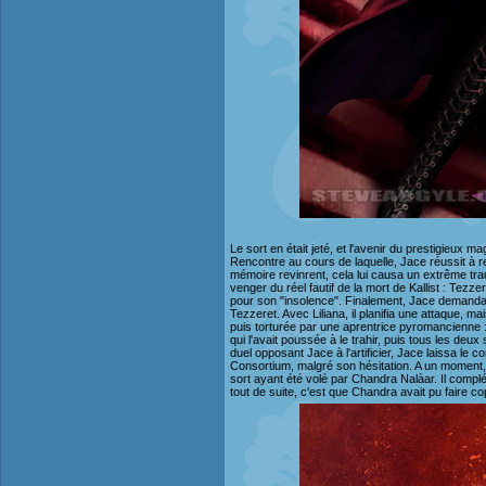
Le sort en était jeté, et l'avenir du prestigieux 
Rencontre au cours de laquelle, Jace réussit à rep
mémoire revinrent, cela lui causa un extrême tra
venger du réel fautif de la mort de Kallist : Tezzer
pour son "insolence". Finalement, Jace demanda à 
Tezzeret. Avec Liliana, il planifia une attaque, m
puis torturée par une aprentrice pyromancienne : B
qui l'avait poussée à le trahir, puis tous les deux
duel opposant Jace à l'artificier, Jace laissa le 
Consortium, malgré son hésitation. A un moment, a
sort ayant été volé par Chandra Nalàar. Il complé
tout de suite, c'est que Chandra avait pu faire cop