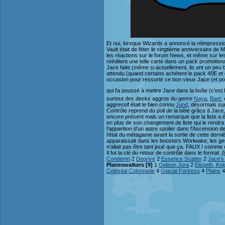
Et oui, lorsque Wizards a annoncé la réimpressio
Vault était de féter le vingtième anniversaire de
les réactions sur le forum News, et même sur les 
rééditent une telle carte dans un pack promotion
Jace faite (même si actuellement, ils ont un peu b
attendu (quand certains achètent le pack 40E et 
occasion pour ressortir ce bon vieux Jace (et po
qui l'a poussé à mettre Jace dans la boîte (c'est lui
surtout des decks aggros du genre
Naya
,
Bant
,
aggressif était le bien connu
Jund
, désormais sur
Contrôle reprend du poil de la bête grâce à Jac
encore présent mais on remarque que la liste a
en plus de son changement de liste qui le rendra
l'apparition d'un autre spoiler dans l'Ascension d
l'état du métagame avant la sortie de cette dernièr
apparaissait dans les boosters Worlwake, les gen
n'allait pas être tant joué que ça. FAUX ! comme
Il fut la clé du retour de contrôle dans le format.
[i
Condemn
2
Deprive
2
Essence Scatter
2
Jace's
Planeswalkers [9]
1
Gideon Jura
2
Elspeth, Kni
Celestial Colonnade
4
Glacial Fortress
4
Plains