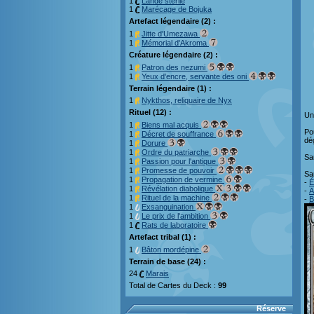
1
Lande stérile
1
Marécage de Bojuka
Artefact légendaire (2) :
1
Jitte d'Umezawa
1
Mémorial d'Akroma
Créature légendaire (2) :
1
Patron des nezumi
1
Yeux d'encre, servante des oni
Terrain légendaire (1) :
1
Nykthos, reliquaire de Nyx
Rituel (12) :
Une
1
Biens mal acquis
Po
1
Décret de souffrance
dé
1
Dorure
1
Ordre du patriarche
Sa
1
Passion pour l'antique
1
Promesse de pouvoir
Sa
1
Propagation de vermine
-
É
1
Révélation diabolique
-
A
1
Rituel de la machine
-
B
1
Exsanguination
1
Le prix de l'ambition
1
Rats de laboratoire
Artefact tribal (1) :
1
Bâton mordépine
Terrain de base (24) :
24
Marais
Total de Cartes du Deck :
99
Réserve