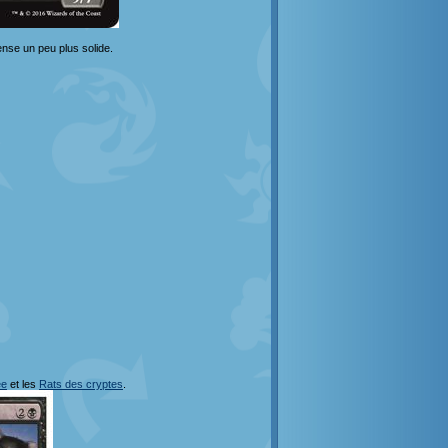
ense un peu plus solide.
ée
et les
Rats des cryptes
.