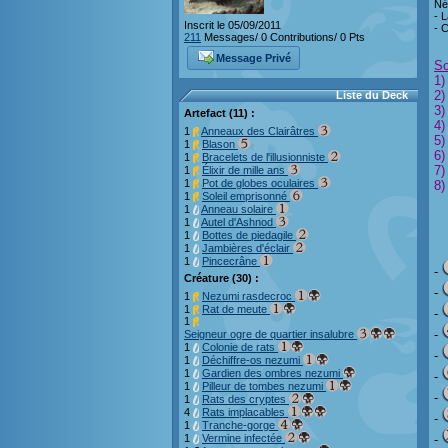
Né
- 
Inscrit le 05/09/2011
- 
211
Messages/ 0 Contributions/ 0 Pts
Message Privé
So
1)
2)
Liste du Deck
3)
Artefact (11) :
4)
1
Anneaux des Clairâtres
5)
1
Blason
6)
1
Bracelets de l'illusionniste
7)
1
Élixir de mille ans
1
Pot de globes oculaires
8)
1
Soleil emprisonné
1
Anneau solaire
1
Autel d'Ashnod
1
Bottes de piedagile
1
Jambières d'éclair
1
Pincecrâne
-
Créature (30) :
-
1
Nezumi rasdecroc
1
Rat de meute
-
1
-
Seigneur ogre de quartier insalubre
1
Colonie de rats
-
1
Déchiffre-os nezumi
1
Gardien des ombres nezumi
-
1
Pilleur de tombes nezumi
-
1
Rats des cryptes
4
Rats implacables
-
1
Tranche-gorge
1
Vermine infectée
-