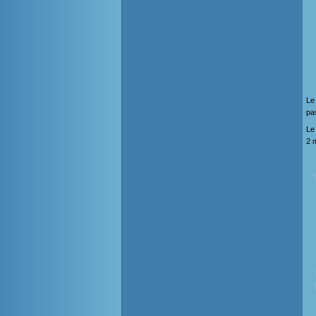
Le
pa
L
2 