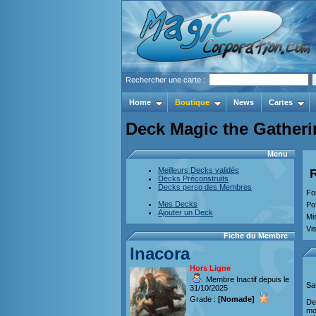
Rechercher une carte :
Home
Boutique
News
Cartes
Deck Magic the Gatheri
Menu
Meilleurs Decks validés
Decks Préconstruits
Decks perso des Membres
Fo
Mes Decks
Po
Ajouter un Deck
Mi
Vis
Fiche du Membre
Inacora
Hors Ligne
Membre Inactif depuis le
Sa
31/10/2025
Grade :
[Nomade]
De
mo