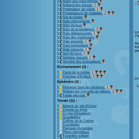
1
Avare aux moucherons
-
1
Indolent des égouts
1
Profanateur de crâne
1
Propagateurs de maladies
1
Rat du fumier
1
Rats charognards
1
Rats d'égout
1
Rats de la pestilence
Le
1
Rats déliquescents
J'a
1
Rats des marécages
1
Rats enragés
Au
1
Rats typhoïdiens
A 
1
Rats voraces
pe
1
Serf de Kuro
1
Surineur nezumi
1
Vermine des évacuations
Enchantement (2) :
1
Pacte de la tombe
1
Précepte d'Érébos
Le 
Éphémère (3) :
- 
1
Plongeon dans les ténèbres
1
Réduire les croyants au silence
1
Fatale glissade
Terrain (11) :
1
Abbaye du Val d'Orient
1
Chemin du foyer
1
Crypte d'Agadeem
1
Grouilletière
1
Coffres de la Coterie
1
Everglades
1
Paysage myriadaire
1
Phare hermétique
1
Fondrière polluée