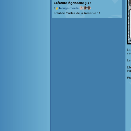
Créature légendaire (1) :
1
Ronge-moelle
Total de Cartes de la Réserve :
1
La
se
Le
El
inc
En