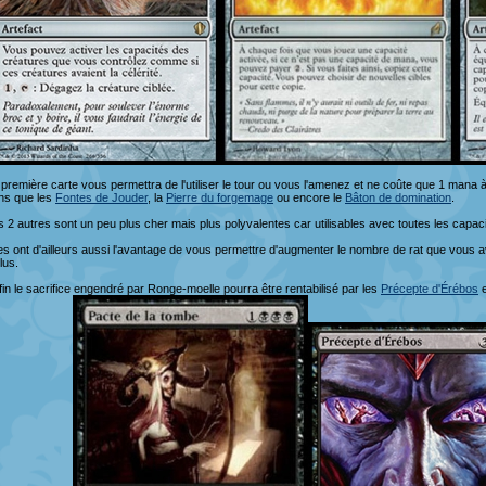
 première carte vous permettra de l'utiliser le tour ou vous l'amenez et ne coûte que 1 mana à 
ns que les
Fontes de Jouder
, la
Pierre du forgemage
ou encore le
Bâton de domination
.
s 2 autres sont un peu plus cher mais plus polyvalentes car utilisables avec toutes les capaci
les ont d'ailleurs aussi l'avantage de vous permettre d'augmenter le nombre de rat que vou
lus.
fin le sacrifice engendré par Ronge-moelle pourra être rentabilisé par les
Précepte d'Érébos
e