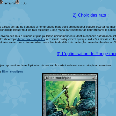
Terrains
: 36
2) Choix des rats :
s cartes de rats ne sont pas si nombreuses mais suffisamment pour pouvoir écarter les moi
i choisi de laisser tout les rats qui coûte 1 et 2 mana car il sont parfait pour préparer la capa
 niveau des rats à 3 mana et plus j'ai laissé uniquement ceux dont la capacité est vraiment in
titre d'exemple
Avare aux sauterelles
sera inutile pratiquement quelque soit le/les deck/s en 
ut faire sauter une créature faible mais chiante de début de partie (Au hasard un familier, un
3) L'optimisation de Ronge moe
jeu reposant sur la multiplication de vos rat, la carte idéale est assez simple à déterminer :
Le
Bâton mordépine