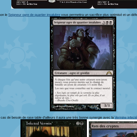
non le
Seigneur ogre de quartier insalubre
vous permettra un sacrifice plus optimisé et un déf
 cas de besoin de rase table d'ailleurs il aura une très bonne synergie avec la
Vermine infect