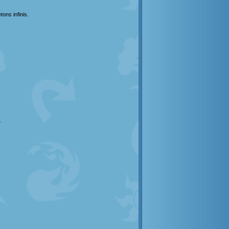
ons infinis.
: