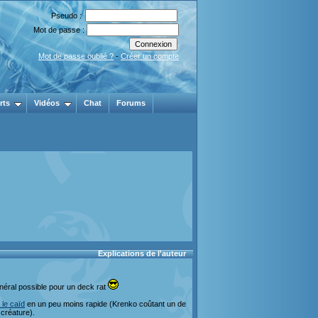
Pseudo :
Mot de passe :
Mot de passe oublié ?
-
Créer un compte
rts
Vidéos
Chat
Forums
Explications de l'auteur
néral possible pour un deck rat
le caïd
en un peu moins rapide (Krenko coûtant un de
 créature).