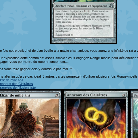
 fois notre petit chef de clan éveillé à la magie chamanique, vous aurez une infinité de rat à v
ur explication cette combo est assez simple : Vous engagez Ronge-moelle pour déclencher cap
gager, vous permettre de recommencer, etc....
ns vous faire gagner cela y contribue pas mal ^^
ns aller jusqu'à ce cas idéal, 3 autres cartes permettent d'utiliser plusieurs fois Ronge-moel
lixir de mille ans
nneaux des Clairâtres
racelets de l'illusionniste