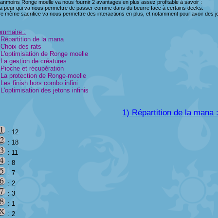
anmoins Ronge moelle va nous fournir 2 avantages en plus assez profitable à savoir :
La peur qui va nous permettre de passer comme dans du beurre face à certains decks.
Ce même sacrifice va nous permettre des interactions en plus, et notamment pour avoir des jet
mmaire :
 Répartition de la mana
 Choix des rats
 L'optimisation de Ronge moelle
 La gestion de créatures
 Pioche et récupération
 La protection de Ronge-moelle
 Les finish hors combo infini
 L'optimisation des jetons infinis
1) Répartition de la mana 
: 12
: 18
: 11
: 8
: 7
: 2
: 3
: 1
: 2