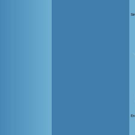
Si
En