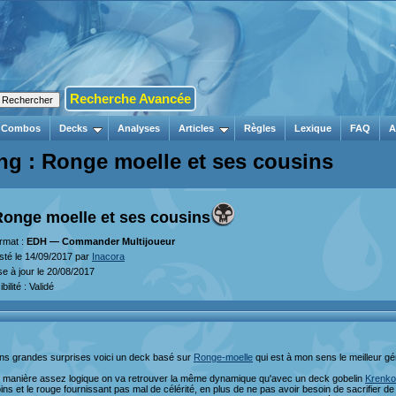
Recherche Avancée
Combos
Decks
Analyses
Articles
Règles
Lexique
FAQ
A
ng : Ronge moelle et ses cousins
Ronge moelle et ses cousins
rmat :
EDH — Commander Multijoueur
sté le 14/09/2017 par
Inacora
se à jour le 20/08/2017
ibilité : Validé
ns grandes surprises voici un deck basé sur
Ronge-moelle
qui est à mon sens le meilleur gé
 manière assez logique on va retrouver la même dynamique qu'avec un deck gobelin
Krenko 
ins et le rouge fournissant pas mal de célérité, en plus de ne pas avoir besoin de sacrifier de