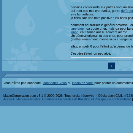
certains contersorts sur pattes sont meille
qui sont pas mal en ravnica, genre
déféren
etre la meilleure.
je finirai sur une note positive : les bons po
comment neutraliser le général adverse : en 
time stop
: ca coute cher, mais ca peut fai
liliana
, ca tutorise aussi. souvent même.
Un général original, et peu cher, pour prend
(malheureusement, même si ca change de l'e
allez, un petit 8 pour l'effort qu'a demandé 
J'espère t'avoir un peu aidé.
1
Vous n'êtes pas connecté !
connectez-vous
ou
inscrivez-vous
pour poster un commentai
MagicCorporation.com v6.1 © 2000-2026. Tous droits réservés. - Déclaration CNIL n°12
Accueil
|
Mentions légales, Conditions Générales d'Utilisation et Politique de confidentialité