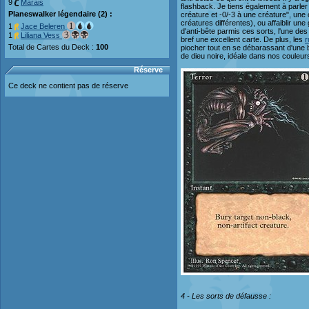
9
Marais
flashback. Je tiens également à parler 
Planeswalker légendaire (2) :
créature et -0/-3 à une créature", une 
créatures différentes), ou affaiblir u
1
Jace Beleren
d'anti-bête parmis ces sorts, l'une des
1
Liliana Vess
bref une excellent carte. De plus, les
r
Total de Cartes du Deck :
100
piocher tout en se débarassant d'une bê
de dieu noire, idéale dans nos couleur
Réserve
Ce deck ne contient pas de réserve
4 - Les sorts de défausse :