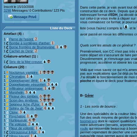
Inscrit le 15/10/2008
Dans cette partie, je vais avant tout dé
3298
Messages/ 0 Contributions/ 123 Pts
construction de ce deck. Depuis que je 
intéressant format d'
EDH
, j'ai décidé
Message Privé
sur celui-ci je vous invite à cliquer sur l
vous connaissez ce format, je poursuis
Liste du Deck
liste (vous l'aurez compris le
et le
Artefact (4) :
avoir passé en revue les différentes 
1
Pierre de l'esprit
1
Bombe à sortilèges d'æther
Quels sont les atouts de ce général ?
1
Borne frontière de Brumeveine
1
Cachet de Dimir
Premièrement, son CC n'est pas très él
notre départ en s'assurant de faire per
Créature-artefact (1) :
Deuxièmement, je n'envisage pas vraimen
1
Strix de la Mer creuse
progresser, accélérer et obtenir les c
Créature (20) :
Voilà que vous savez ce qui m'a amené
1
Nocturnus vampire
pas aux explications que j'ai déjà pu 
1
Chronatog
J'ai détaillé le fonctionnement de mon
1
Doppelganger dimir
pioche
et épure le deck pour finalem
1
Doppelganger vésuvéen
1
Infiltrateur ombremage
1
Morphelin
B-
Gérer
1
Pisteur des tombes
1
Scion des ténèbres
1
Seigneur liche d'Unx
1 - Les sorts de bounce :
1
Sphinx de l'île de Jwar
1
Clone
Une des spécialités de la couleur bleu
1
Psychatog
l'un des seuls moyens de gestion du boa
1
Hurlegueule
boomerang
dont le rapport qualité/pr
1
Pie voleuse
notre adversaire (terrains, arpenteurs, 
1
Plieur de volonté
roulis
qui ressemble beaucoup à boomeran
1
Détrousseur il-Kor
permet cependant de piocher une carte 
puisqu'elle nous permet aussi de pioche
1
Hibou savant