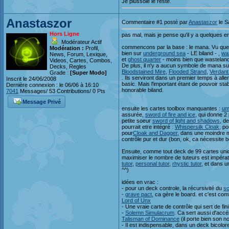
Je plussoie le reste.
Anastaszor
Commentaire #1 posté par
Anastaszor
le S
Hors Ligne
pas mal, mais je pense qu'il y a quelques er
Modérateur Actif
commencons par la base : le mana. Vu que c
Modération :
Profil,
bien sur
underground sea
- LE biland - ,
wa
News, Forum, Lexique,
et
ghost quarter
- moins bien que wasteland,
Videos, Cartes, Combos,
De plus, il n'y a aucun symbole de mana su
Decks, Regles
Bloodstained Mire
,
Flooded Strand
,
Verdan
Grade :
[Super Modo]
. Ils serviront dans un premier temps à aller
Inscrit le 24/06/2008
basic. Mais l'important étant de pouvoir sta
Dernière connexion : le 06/06 à 16:10
honorable biland.
7041
Messages/ 53 Contributions/ 0 Pts
Message Privé
ensuite les cartes toolbox manquantes :
um
assurée,
sword of fire and ice
, qui donne 2
petite soeur
sword of light and shadows
, d
pourrait etre intégré :
Whispersilk Cloak
, p
pour
Cloak and Dagger
, dans une moindre 
contrôle pur et dur (bon, ok, ca nécessite b
Ensuite, comme tout deck de 99 cartes uniq
maximiser le nombre de tuteurs est impérat
tutor
,
personal tutor
,
rhystic tutor
, et dans 
^^)
idées en vrac :
- pour un deck controle, la récursivité du
sc
-
grave pact
, ca gère le board. et c'est c
Lord of Unx
- Une vraie carte de contrôle qui sert de fin
-
Solemn Simulacrum
. Ca sert aussi d'accé
Talisman of Dominance
(il porte bien son no
- Il est indispensable, dans un deck bicolor