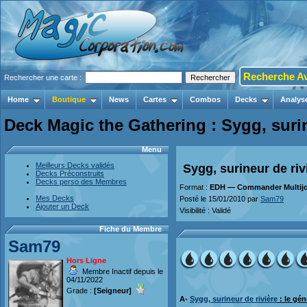
Recherche A
Rechercher une carte :
Home
Boutique
News
Cartes
Combos
Decks
Analys
Deck Magic the Gathering : Sygg, surin
Menu
Meilleurs Decks validés
Sygg, surineur de riv
Decks Préconstruits
Decks perso des Membres
Format :
EDH — Commander Multijo
Mes Decks
Posté le 15/01/2010 par
Sam79
Ajouter un Deck
Visibilité : Validé
Fiche du Membre
Sam79
Hors Ligne
Membre Inactif depuis le
04/11/2022
Grade :
[Seigneur]
A-
Sygg, surineur de rivière
: le gén