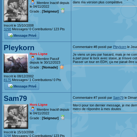
dans ma version plus compétitive.
Membre Inactif depuis
le 04/11/2022
Grade :
[Seigneur]
Inscrit le 15/10/2008
3298
Messages/ 0 Contributions/ 123 Pts
Message Privé
Pleykorn
Commentaire #8 posté par
Pleykorn
le Jeud
Hors Ligne
Je viens un peu par hasard, mais je ne com
à part pour le lock avec stase, je trouve cet
Membre Passif
Passer un tour en EDH, ça me parait être u
depuis le 30/12/2023
Grade :
[Nomade]
Inscrit le 08/12/2002
8175
Messages/ 1 Contributions/ 0 Pts
Message Privé
Sam79
Commentaire #7 posté par
Sam79
le Diman
Hors Ligne
Merci pour ton dernier message, je me dema
merci de répondre à mes doutes
Membre Inactif depuis
le 04/11/2022
Grade :
[Seigneur]
Inscrit le 15/10/2008
3298
Messages/ 0 Contributions/ 123 Pts