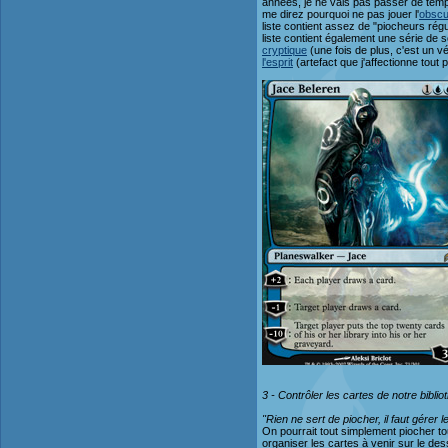
années, je ne vais pas passer de tem
me direz pourquoi ne pas jouer l'
obscu
liste contient assez de "piocheurs régu
liste contient également une série de s
cryptique
(une fois de plus, c'est un vé
l'esprit
(artefact que j'affectionne tout 
3 - Contrôler les cartes de notre biblio
"Rien ne sert de piocher, il faut gérer 
On pourrait tout simplement piocher to
organiser les cartes à venir sur le des