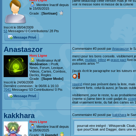
Hors Ligne
j'aime beaucoup cette version mais je ne s
voir ni messe noire ni messe de la coterie
Membre Inactif depuis
le 15/05/2015
Grade :
[Sortisan]
Inscrit le 08/04/2009
53
Messages/ 0 Contributions/ 28 Pts
Message Privé
Anastaszor
Commentaire #3 posté par
Anastaszor
le S
Hors Ligne
merci pour tes bons conseils. visiblement j
en effet,
mutilate
,
infest
et
grave pact
font b
Modérateur Actif
puissants artos ^^
Modération :
Profil,
News, Forum, Lexique,
j'avais écrit le paragraphe sur les tuteurs 
Videos, Cartes, Combos,
Decks, Regles
Grade :
[Super Modo]
Inscrit le 24/06/2008
rewind
n'est pas présent dans la liste, mais
Dernière connexion : le 06/06 à 16:10
vraiment forts. celui-là aussi, je l'avais oubli
7041
Messages/ 53 Contributions/ 0 Pts
visiblement, pour le reste, tu as probableme
Message Privé
(meme si j'aime bien le coté gadjet du
scept
était vraiement lente, du fait des cartes en 
kakkhara
Commentaire #2 posté par
kakkhara
le Sam
Hors Ligne
pourrait etre intégré : Whispersilk Cloa
Membre Inactif depuis
que pourCloak and Dagger, dans une m
le 28/06/2025
Grade :
[Légende]