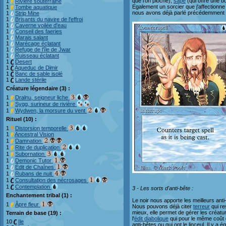
que l'on pioche),
sape
(qui offre une b
1
Rivière souterraine
Egalement un sorcier que j'affectionne 
1
Tombe aquatique
nous avons déjà parlé précédemment es
1
Strip Mine
1
Brisants du navire de l'effroi
1
Caverne voilée d'eau
1
Conseil des faeries
1
Marais salant
1
Marécage éclatant
1
Refuge de l'île de Jwar
1
Ruisseau éclatant
1
Desert
1
Aqueduc de Dimir
1
Banc de sable isolé
1
Lande stérile
Créature légendaire (3) :
1
Dralnu, seigneur liche
1
Sygg, surineur de rivière
1
Wydwen, la morsure du vent
Rituel (10) :
1
Distorsion temporelle
1
Ancestral Vision
1
Damnation
1
Rite de duplication
1
Subornation
1
Demonic Tutor
1
Édit de Chaînes
1
Rubans de nuit
1
Consultation des nécrosages
1
Contemplation
3 - Les sorts d'anti-bête :
Enchantement tribal (1) :
Le noir nous apporte les meilleurs ant
1
Âpre fleur
Nous pouvons déjà citer
terreur
qui re
mieux, elle permet de gérer les créatu
Terrain de base (19) :
l'
édit diabolique
qui pour le même coût q
10
Ile
anti-bêtes ou qui ont le linceul. Il y a