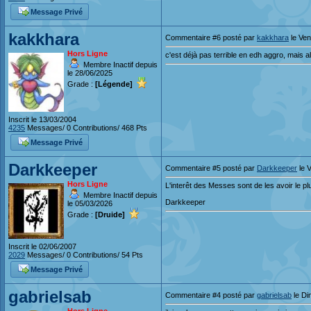
Message Privé
kakkhara
Commentaire #6 posté par
kakkhara
le Ven
Hors Ligne
c'est déjà pas terrible en edh aggro, mais al
Membre Inactif depuis
le 28/06/2025
Grade :
[Légende]
Inscrit le 13/03/2004
4235
Messages/ 0 Contributions/ 468 Pts
Message Privé
Darkkeeper
Commentaire #5 posté par
Darkkeeper
le 
Hors Ligne
L'interêt des Messes sont de les avoir le plu
Membre Inactif depuis
Darkkeeper
le 05/03/2026
Grade :
[Druide]
Inscrit le 02/06/2007
2029
Messages/ 0 Contributions/ 54 Pts
Message Privé
gabrielsab
Commentaire #4 posté par
gabrielsab
le Di