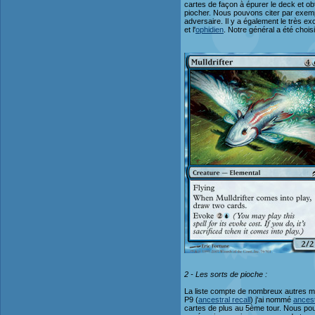
cartes de façon à épurer le deck et o
piocher. Nous pouvons citer par exem
adversaire. Il y a également le très ex
et l'
ophidien
. Notre général a été chois
2 - Les sorts de pioche :
La liste compte de nombreux autres m
P9 (
ancestral recall
) j'ai nommé
ancest
cartes de plus au 5ème tour. Nous pou