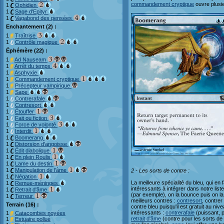
commandement cryptique
ouvre plusie
1
Ophidien
1
Sage d'Epityr
1
Vagabond des pensées
Enchantement (2) :
1
Traîtrise
1
Contrôle magique
Éphémère (22) :
1
Ad Nauseam
1
Arrêt du temps
1
Asphyxie
1
Commandement cryptique
1
Précepteur vampirique
1
Sape
1
Contrerafale
1
Contresort
1
Étouffer
1
Fait ou fiction
1
Force de volonté
1
Interdit
1
Boomerang
1
Distorsion d'angoisse
1
Édit diabolique
1
En plein Roulis
1
Lame du destin
1
Manipulation de l'âme
2 - Les sorts de contre :
1
Négation
La meilleure spécialité du bleu, qui en 
1
Remue-méninges
intéressants à intégrer dans notre list
1
Retrait d'âme
(par exemple), on la bounce puis on la
1
Terreur
meilleurs contres :
contresort
, contre
Terrain (16) :
contre bleu puisqu'il est gratuit au n
intéressants :
contrerafale
(puissant, p
1
Catacombes noyées
retrait d'âme
(contre pour les sorts de
1
Estuaire pollué