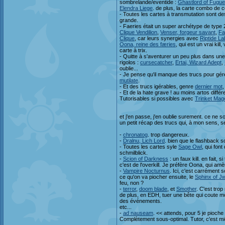
sombrelande/eventide :
Ghastlord of Fugue
Elendra Liege
. de plus, la carte combo de c
- Toutes les cartes à transmutation sont de
grande.
- Faeries était un super archétype de type 2
Clique Vendilion
,
Venser, forgeur savant
,
Fa
Clique
, car leurs synergies avec
Riptide La
Oona, reine des færies
, qui est un vrai kill
carte à trix.
- Quitte à s'aventurer un peu plus dans une 
rigolos :
cursecatcher
,
Ertai, Wizard Adept
,
oublie...
- Je pense qu'il manque des trucs pour gér
mutilate
.
- Et des trucs igérables, genre
dernier mot
- Et de la hate grave ! au moins artos diffé
Tutorisables si possibles avec
Trinket Mag
et j'en passe, j'en oublie surement. ce ne 
un petit récap des trucs qui, à mon sens, se
-
chronatog
. trop dangereux.
-
Dralnu, Lich Lord
. bien que le flashback s
- Toutes les cartes syle
Sage Owl
, qui font
schmilblick.
-
Scion of Darkness
: un faux kill. en fait, 
c'est de l'overkill. Je préfère Oona, qui amèn
-
Vampire Nocturnus
. Ici, c'est carrément 
ce qu'on va piocher ensuite, le
Sphinx of Jw
feu, non ?
-
terror
,
doom blade
, et
Smother
. C'est trop
de plus, en EDH, tuer une bête qui coute mo
des événements.
etc...
-
ad nauseam
. << attends, pour 5 je pioche 
Complètement sous-optimal. Tutor, c'est mi