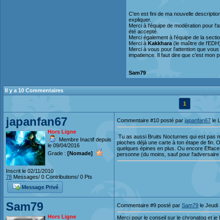
C'en est fini de ma nouvelle descriptio
expliquer.
Merci à l'équipe de modération pour l'a
été accepté.
Merci également à l'équipe de la section
Merci à
Kakkhara
(le maîitre de l'EDH
Merci à vous pour l'attention que vous
impatience. Il faut dire que c'est mon 
Sam79
Il y a 10 Commentaires
1
japanfan67
Commentaire #10 posté par
japanfan67
le 
Hors Ligne
Tu as aussi Bruits Nocturnes qui est pas m
Membre Inactif depuis
pioches déjà une carte à ton étape de fin.
le 09/04/2016
quelques épines en plus. Ou encore Effacem
Grade :
[Nomade]
personne (du moins, sauf pour l'adversaire 
Inscrit le 02/11/2010
78
Messages/ 0 Contributions/ 0 Pts
Message Privé
Sam79
Commentaire #9 posté par
Sam79
le Jeudi
Hors Ligne
Merci pour le conseil sur le chronatog et je