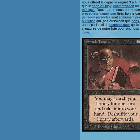
nous offrent la capacité regard 3 à 4 
que le
sage d'Epityr
,
contemplation
ou 
méniges
. Deux cartes nous permettent
précepteur vampirique
(très bonne car
pensées parallèles
sont également prés
ou fiction
qui (pas aussi bon que
dons
aussi parler ici du
demonic tutor
qui lu
créatures de notre liste pourront nous
Jwar
.