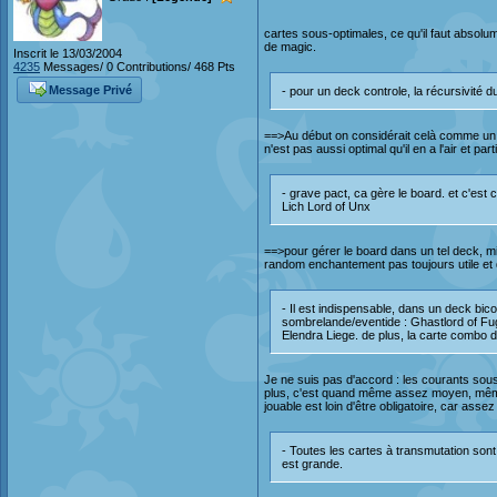
cartes sous-optimales, ce qu'il faut absol
de magic.
Inscrit le 13/03/2004
4235
Messages/ 0 Contributions/ 468 Pts
Message Privé
- pour un deck controle, la récursivité 
==>Au début on considérait celà comme un sp
n'est pas aussi optimal qu'il en a l'air et p
- grave pact, ca gère le board. et c'est
Lich Lord of Unx
==>pour gérer le board dans un tel deck, mie
random enchantement pas toujours utile et 
- Il est indispensable, dans un deck bic
sombrelande/eventide : Ghastlord of Fug
Elendra Liege. de plus, la carte combo 
Je ne suis pas d'accord : les courants sous
plus, c'est quand même assez moyen, même e
jouable est loin d'être obligatoire, car ass
- Toutes les cartes à transmutation son
est grande.