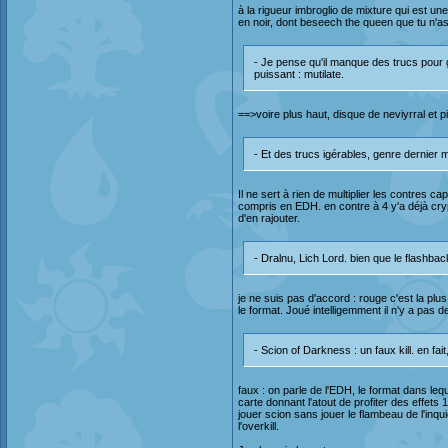
à la rigueur imbroglio de mixture qui est une
en noir, dont beseech the queen que tu n'
- Je pense qu'il manque des trucs pour g
puissant : mutilate.
==>voire plus haut, disque de neviyrral et pi
- Et des trucs igérables, genre dernier m
Il ne sert à rien de multiplier les contres ca
compris en EDH. en contre à 4 y'a déjà cryp
d'en rajouter.
- Dralnu, Lich Lord. bien que le flashba
je ne suis pas d'accord : rouge c'est la pl
le format. Joué intelligemment il n'y a pas 
- Scion of Darkness : un faux kill. en fai
faux : on parle de l'EDH, le format dans le
carte donnant l'atout de profiter des effets
jouer scion sans jouer le flambeau de l'in
l'overkill.