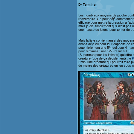
D-
Terminer
Les nombreux moyens de pioche vont n
l'adversaire. On peut déjà commencer a
efficace pour mettre la pression à l'a
mais je dis simplement qu'il n'est pas un
une masse de jetons pour tenter de su
Mais la liste contient aussi des moyen
avons déjà vu pour leur capacité de co
potentiellement une 5/4 vol pour 4 manas
pour 6 manas : une 5/5 vol linceul !!!).
(Superman pour les intimes) qui offre 
créature (que de ça décidément) : le
P
Enfin, une créature qui pourrait faire p
de mettre des créatures en jeu sous notr