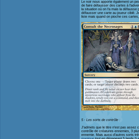
Le noir nous apporte également un p
de faire défausser des cartes à l'adve
la situation où on l'a mais la défausse
défausser une carte au joueur ciblé. J
liste mais quand on pioche ces cartes,
5 - Les sorts de contrôle :
J'admets que le titre n'est pas assez 
contrôle de créatures ennemies, 3 plu
ennemie. Mais aussi d'autres sorts trè
magique
tout en dégageant 5 lands !) 