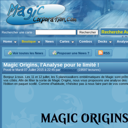
Recherche A
Rechercher une carte :
Home
Boutique
News
Cartes
Combos
Decks
Analys
Voir toutes les News
Proposer une News ?
RSS
Magic Origins, l'Analyse pour le limité !
Posté le Mardi 07 Juillet 2015 à 22:45 par
Anastaszor
(19597 lectures)
Bonjour à tous. Les 11 et 12 juillet, les 5 planeswalkers emblématiques de Magic sont prêts 
vos côtés. Afin de fêter la sortie de Magic Origins, nous vous proposons une analyse des 
l’édition en paquet scellé. Comme d’habitude, n’hésitez pas à nous faire part de vos comme