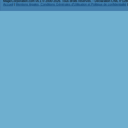
MagicCorporation.com v6.1 © 2000-2026. Tous droits réservés. - Déclaration CNIL n°12
Accueil
|
Mentions légales, Conditions Générales d'Utilisation et Politique de confidentialité