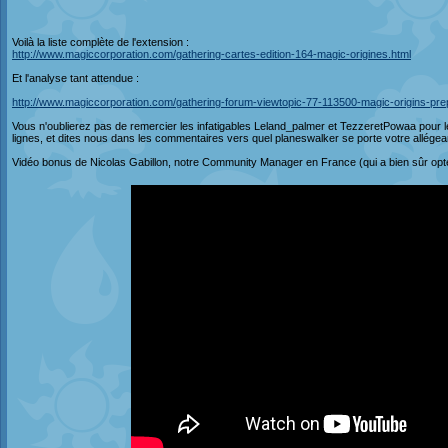
Voilà la liste complète de l'extension :
http://www.magiccorporation.com/gathering-cartes-edition-164-magic-origines.html
Et l'analyse tant attendue :
http://www.magiccorporation.com/gathering-forum-viewtopic-77-113500-magic-origins-pre
Vous n'oublierez pas de remercier les infatigables Leland_palmer et TezzeretPowaa pour le
lignes, et dites nous dans les commentaires vers quel planeswalker se porte votre allége
Vidéo bonus de Nicolas Gabillon, notre Community Manager en France (qui a bien sûr opt