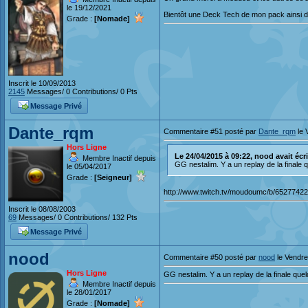
le 19/12/2021
Bientôt une Deck Tech de mon pack ainsi de
Grade :
[Nomade]
Inscrit le 10/09/2013
2145
Messages/ 0 Contributions/ 0 Pts
Message Privé
Dante_rqm
Commentaire #51 posté par
Dante_rqm
le 
Hors Ligne
Le 24/04/2015 à 09:22, nood avait écrit
Membre Inactif depuis
GG nestalim. Y a un replay de la finale 
le 05/04/2017
Grade :
[Seigneur]
http://www.twitch.tv/moudoumc/b/6527742
Inscrit le 08/08/2003
69
Messages/ 0 Contributions/ 132 Pts
Message Privé
nood
Commentaire #50 posté par
nood
le Vendre
Hors Ligne
GG nestalim. Y a un replay de la finale quel
Membre Inactif depuis
le 28/01/2017
Grade :
[Nomade]