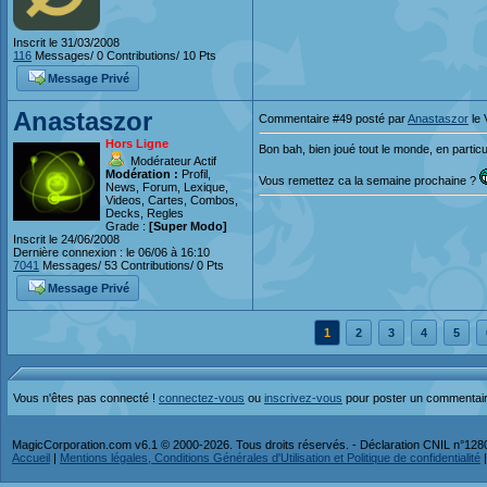
Inscrit le 31/03/2008
116
Messages/ 0 Contributions/ 10 Pts
Message Privé
Anastaszor
Commentaire #49 posté par
Anastaszor
le 
Hors Ligne
Bon bah, bien joué tout le monde, en particu
Modérateur Actif
Modération :
Profil,
Vous remettez ca la semaine prochaine ?
News, Forum, Lexique,
Videos, Cartes, Combos,
Decks, Regles
Grade :
[Super Modo]
Inscrit le 24/06/2008
Dernière connexion : le 06/06 à 16:10
7041
Messages/ 53 Contributions/ 0 Pts
Message Privé
1
2
3
4
5
Vous n'êtes pas connecté !
connectez-vous
ou
inscrivez-vous
pour poster un commentai
MagicCorporation.com v6.1 © 2000-2026. Tous droits réservés. - Déclaration CNIL n°12
Accueil
|
Mentions légales, Conditions Générales d'Utilisation et Politique de confidentialité