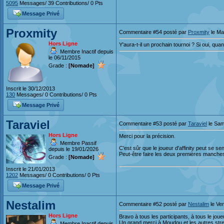
5095
Messages/ 39 Contributions/ 0 Pts
Message Privé
Proxmity
Commentaire #54 posté par
Proxmity
le Mar
Hors Ligne
Y'aura-t-il un prochain tournoi ? Si oui, qua
Membre Inactif depuis
le 06/11/2015
Grade :
[Nomade]
Inscrit le 30/12/2013
130
Messages/ 0 Contributions/ 0 Pts
Message Privé
Taraviel
Commentaire #53 posté par
Taraviel
le Sam
Hors Ligne
Merci pour la précision.
Membre Passif
C'est sûr que le joueur d'affinity peut se 
depuis le 19/01/2026
Peut-être faire les deux premières manches
Grade :
[Nomade]
Inscrit le 21/01/2013
1202
Messages/ 0 Contributions/ 0 Pts
Message Privé
Nestalim
Commentaire #52 posté par
Nestalim
le Ven
Hors Ligne
Bravo à tous les participants, à tous le jou
Un grand merci à Moudou et les autres str
Membre Inactif depuis