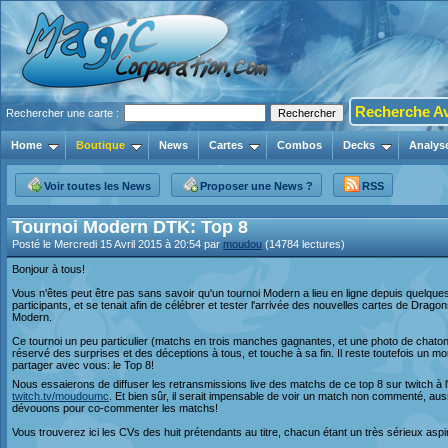
Recherche A
Rechercher une carte :
Home
Boutique
News
Cartes
Combos
Decks
Analys
Voir toutes les News
Proposer une News ?
RSS
Tournoi Modern DTK: Top 8
Posté le Mercredi 15 Avril 2015 à 20:54 par
moudou
(14784 lectures)
Bonjour à tous!
Vous n'êtes peut être pas sans savoir qu'un tournoi Modern a lieu en ligne depuis quelques
participants, et se tenait afin de célébrer et tester l'arrivée des nouvelles cartes de Dragon
Modern.
Ce tournoi un peu particulier (matchs en trois manches gagnantes, et une photo de chato
réservé des surprises et des déceptions à tous, et touche à sa fin. Il reste toutefois un mo
partager avec vous: le Top 8!
Nous essaierons de diffuser les retransmissions live des matchs de ce top 8 sur twitch à 
twitch.tv/moudoumc
. Et bien sûr, il serait impensable de voir un match non commenté, a
dévouons pour co-commenter les matchs!
Vous trouverez ici les CVs des huit prétendants au titre, chacun étant un très sérieux aspi