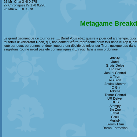
26 Mr_Chat 3 -8 0,278
27 ChroniquesJV 1 -8 0,278
28 Maxw 1 -8 0,278
Metagame Break
Le grand gagnant de ce tournoi est .... Burn! Vous étiez quatre à jouer cet archétype, qu
toutefois d'Obliterator Rock, qui, non content d'être représenté deux fois dans le Top 8, es
joué par deux personnes et deux joueurs ont décidé de miser sur Tron, quoique pas dans
singletons (ou ne m'ont pas été communiqués)! En voici la liste non ordonnée:
Affinity
Jund
Grixis Delve
UR Twin
Jeskai Control
U Tron
RGTron
Jeskai Mentor
4C Gift
Tokens
Temur Control
UR Delver
DCB
Stompy
Big Zoo
Elfball
Gruul
Merfolk
Bloom Titan
Doran Formation