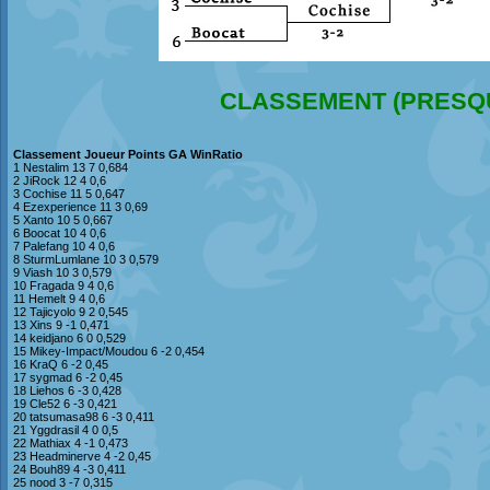
CLASSEMENT (PRESQU
Classement Joueur Points GA WinRatio
1 Nestalim 13 7 0,684
2 JiRock 12 4 0,6
3 Cochise 11 5 0,647
4 Ezexperience 11 3 0,69
5 Xanto 10 5 0,667
6 Boocat 10 4 0,6
7 Palefang 10 4 0,6
8 SturmLumlane 10 3 0,579
9 Viash 10 3 0,579
10 Fragada 9 4 0,6
11 Hemelt 9 4 0,6
12 Tajicyolo 9 2 0,545
13 Xins 9 -1 0,471
14 keidjano 6 0 0,529
15 Mikey-Impact/Moudou 6 -2 0,454
16 KraQ 6 -2 0,45
17 sygmad 6 -2 0,45
18 Liehos 6 -3 0,428
19 Cle52 6 -3 0,421
20 tatsumasa98 6 -3 0,411
21 Yggdrasil 4 0 0,5
22 Mathiax 4 -1 0,473
23 Headminerve 4 -2 0,45
24 Bouh89 4 -3 0,411
25 nood 3 -7 0,315