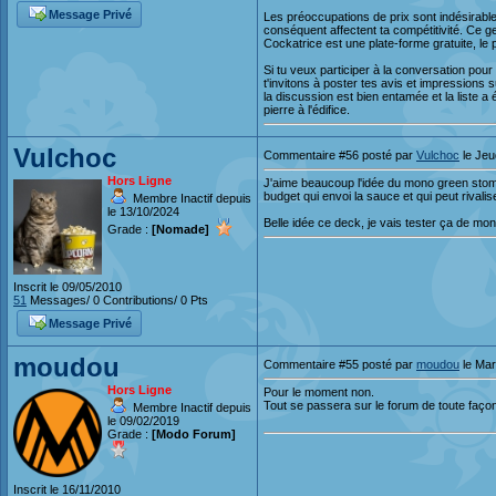
Message Privé
Les préoccupations de prix sont indésirables 
conséquent affectent ta compétitivité. Ce g
Cockatrice est une plate-forme gratuite, le
Si tu veux participer à la conversation pour
t'invitons à poster tes avis et impressions 
la discussion est bien entamée et la liste a 
pierre à l'édifice.
Vulchoc
Commentaire #56 posté par
Vulchoc
le Jeu
Hors Ligne
J'aime beaucoup l'idée du mono green stom
budget qui envoi la sauce et qui peut rival
Membre Inactif depuis
le 13/10/2024
Belle idée ce deck, je vais tester ça de mon 
Grade :
[Nomade]
Inscrit le 09/05/2010
51
Messages/ 0 Contributions/ 0 Pts
Message Privé
moudou
Commentaire #55 posté par
moudou
le Mar
Hors Ligne
Pour le moment non.
Tout se passera sur le forum de toute faço
Membre Inactif depuis
le 09/02/2019
Grade :
[Modo Forum]
Inscrit le 16/11/2010