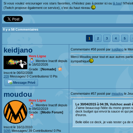
Si vous voulez encourager vos stars favorites, n'hésitez pas à poster ici ou
là bas
! N'hési
(Twitch propose également ce service), c'est du haut niveau
Il y a 58 Commentaires
1
2
3
4
5
keidjano
Commentaire #58 posté par
keidjano
le Mer
Hors Ligne
Merci Moudou pour tout et aux autres partici
Membre Inactif depuis
sympathique
le 16/02/2026
Grade :
[Nomade]
Inscrit le 06/02/2008
209
Messages/ 0 Contributions/ 0 Pts
Message Privé
moudou
Commentaire #57 posté par
moudou
le Jeu
Hors Ligne
Le 30/04/2015 à 04:39, Vulchoc avait éc
Membre Inactif depuis
J'aime beaucoup l'idée du mono green s
le 09/02/2019
deck budget qui envoi la sauce et qui pe
Grade :
[Modo Forum]
d'euros.
Belle idée ce deck, je vais tester ça de 
Inscrit le 16/11/2010
5095
Messages/ 39 Contributions/ 0 Pts