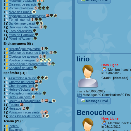
Message Privé
1
Museleur vexatoire
1
Oiseaux de paradis
1
Primus chutebois
1
Mère des runes
1
Mystique de Nœudevigne
1
Témoin éternel
1
Bandemage qasali
1
Druidesse de l'Anima
1
Elfes cordelliens
1
Elfes de Llanowar
1
Pèlerin d'Avacyn
Enchantement (6) :
1
Bibliothèque sylvestre
1
Défense du cœur de la forêt
1
Obéissance aveugle
lirio
1
Position privilégiée
1
Renaissance programmée
Hors Ligne
1
Sagacité de Mirri
Membre Inactif 
Éphémère (11) :
le 05/04/2025
Grade :
[Nomade]
1
Assemblée à l'aube
1
Charme de Boros
1
Chemin vers l'exil
1
Hélice d'éclairs
Inscrit le 30/06/2012
1
Précepteur matérialiste
154
Messages/ 0 Contributions/ 0 Pts
1
Retour au pays
Message Privé
1
Usure // Déchiqueture
//
1
Foudre
1
Hersage
Benouchou
1
Pulsation fracassante
1
Sans laisser de traces
Hors Ligne
Terrain (21) :
Membre Inactif 
1
Plateau
le 03/12/2012
1
Savannah