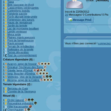
Grade :
[Nomade]
1
Taiga
1
Bois sauvage en éveil
1
Catacombes verdoyantes
1
Contreforts boisés
Inscrit le 22/09/2012
1
Fonderie sacrée
16
Messages/ 0 Contributions/ 0 Pts
1
Forêt pluviale embrumée
1
Forteresse des tueurs
Message Privé
1
Hauts de Ventabrupt
1
Jardin du temple
1
Lac de montagne bouillant
1
Lande venteuse
1
Mesa aride
1
Plaines marécageuses
1
Pont de fangemousse
Vous n'êtes pas connecté !
connectez
1
Ravin enragé
1
Terrain de prédilection
1
Reliquaire de la jungle
1
Terres dévastées
1
Tour de commandement
Créature légendaire (6) :
1
Avacyn, ange de l'espoir
1
Emrakul, Déchirure des Éons
1
Gisela, lame d'Ornuit
1
Iona, Bouclier d'Eméria
1
Vorinclex, Voix de la Voracité
1
Akroma, ange de la Colère
Terrain légendaire (2) :
1
Berceau de Gaia
1
Cuvette de la Yavimaya
Rituel (6) :
1
Ordre naturel
1
Préceptrice sylvestre
1
Fête fracassante
1
Cherchauloin