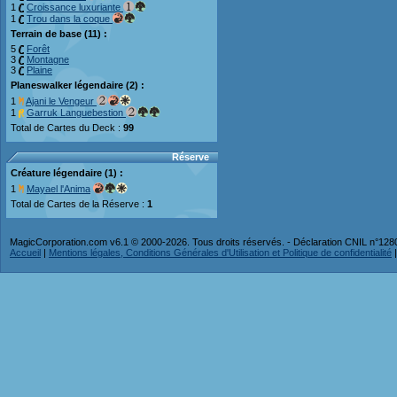
1
Croissance luxuriante
1
Trou dans la coque
Terrain de base (11) :
5
Forêt
3
Montagne
3
Plaine
Planeswalker légendaire (2) :
1
Ajani le Vengeur
1
Garruk Languebestion
Total de Cartes du Deck :
99
Réserve
Créature légendaire (1) :
1
Mayael l'Anima
Total de Cartes de la Réserve :
1
MagicCorporation.com v6.1 © 2000-2026. Tous droits réservés. - Déclaration CNIL n°12
Accueil
|
Mentions légales, Conditions Générales d'Utilisation et Politique de confidentialité