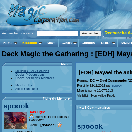
Recherche A
Rechercher une carte :
Home
Boutique
News
Cartes
Combos
Decks
Analys
Deck Magic the Gathering : [EDH] May
Menu
Meilleurs Decks validés
[EDH] Mayael the an
Decks Préconstruits
Decks perso des Membres
Format :
DC — Duel Commander [20
Mes Decks
Posté le 22/11/2012 par
spoook
Ajouter un Deck
Mise à jour le 20/07/2013
Visibilité : Non Validé Public
Fiche du Membre
spoook
Il y a 5 Commentaires
Hors Ligne
Membre Inactif depuis le
17/06/2024
spoook
Grade :
[Nomade]