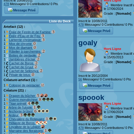
Hors Ligne
Inscrit le 10/08/2011
478
Messages/ 0 Contributions/ 0 Pts
Membre Inactif 
le 17/06/2024
Message Privé
Grade :
[Nomade]
Inscrit le 10/08/2011
Liste du Deck
478
Messages/ 0 Contributions/ 0 Pts
Artefact (12) :
Message Privé
1
Épée de Festin et de Famine
1
Épée d'Eau et de Feu
1
Lanterne chromatique
goaly
1
Mox de chrome
1
Mox de diamant
Hors Ligne
1
Râtelier à parchemins
Membre Inactif 
1
Bottes de piedagile
le 15/05/2013
1
Jambières d'éclair
Grade :
[Nomade]
1
Cachet de Boros
1
Cachet de Gruul
1
Cachet de Selesnya
1
Pétale de lotus
Inscrit le 20/12/2004
56
Messages/ 0 Contributions/ 0 Pts
Créature-artefact (1) :
1
Colosse de pestacier
Message Privé
Créature (21) :
spoook
1
Dragon du bûcher
1
Guivre mondéchine
Hors Ligne
1
Titan primitif
1
Arbre de l'utopie
Membre Inactif 
1
Archonte brûlant
le 17/06/2024
1
Ardeur
Grade :
[Nomade]
1
Chevalière du Reliquaire
1
Héliaste de Boros
Inscrit le 10/08/2011
1
Loyaliste de la Légion
478
Messages/ 0 Contributions/ 0 Pts
1
Marraine des floraisons