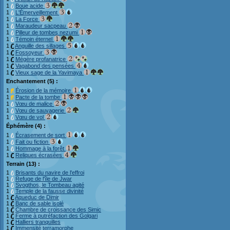
1
Boue acide
1
L'Émerveillement
1
La Force
1
Maraudeur sacpeau
1
Pilleur de tombes nezumi
1
Témoin éternel
1
Anguille des sillages
1
Fossoyeur
1
Mégère profanatrice
1
Vagabond des pensées
1
Vieux sage de la Yavimaya
Enchantement (5) :
1
Érosion de la mémoire
1
Pacte de la tombe
1
Vœu de malice
1
Vœu de sauvagerie
1
Vœu de vol
Éphémère (4) :
1
Écrasement de sort
1
Fait ou fiction
1
Hommage à la forêt
1
Reliques écrasées
Terrain (13) :
1
Brisants du navire de l'effroi
1
Refuge de l'île de Jwar
1
Svogthos, le Tombeau agité
1
Temple de la fausse divinité
1
Aqueduc de Dimir
1
Banc de sable isolé
1
Chambre de croissance des Simic
1
Ferme à putréfaction des Golgari
1
Halliers tranquilles
1
Immensité terramorphe