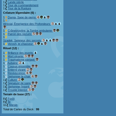
1
Lande stérile
1
Tour de commandement
1
Tour de la Rupture
Créature légendaire (6) :
1
Damia, Sage de pierre
1
Wrexial, Émergence des Profondeurs
1
Crânebruyère, la Tombe ambulante
1
Patron des nezumi
1
Szadek, Seigneur des secrets
1
Vorosh, le chasseur
Rituel (12) :
1
Brillance des esprits
1
Mort vivante
1
Traumatisme partagé
1
Aubaine
1
Cousus ensemble
1
Enterré vivant
1
Reviviscence
1
Siphonner la chair
1
Culture
1
Signature de sang
1
Siphonner l'esprit
1
Trouble intense
Terrain de base (27) :
8
Forêt
8
Île
11
Marais
Total de Cartes du Deck :
99