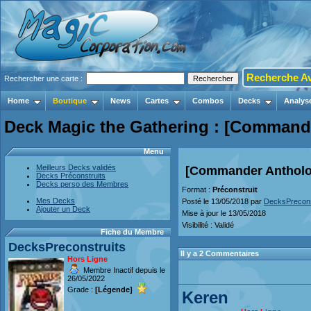
Recherche A
Rechercher une carte :
Home
Boutique
News
Cartes
Combos
Decks
Analys
Deck Magic the Gathering : [Commande
Menu
Meilleurs Decks validés
[Commander Antholog
Decks Préconstruits
Decks perso des Membres
Format :
Préconstruit
Mes Decks
Posté le 13/05/2018 par
DecksPrecons
Ajouter un Deck
Mise à jour le 13/05/2018
Visibilité : Validé
Fiche du Membre
DecksPreconstruits
Il y a 2 Commentaires
Hors Ligne
Membre Inactif depuis le
26/05/2022
Grade :
[Légende]
Keren