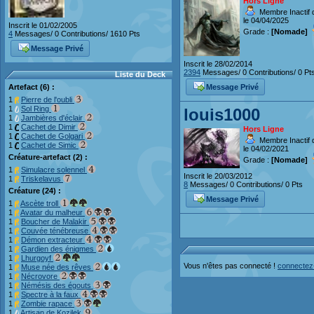
Hors Ligne
Membre Inactif 
le 04/04/2025
Inscrit le 01/02/2005
Grade :
[Nomade]
4
Messages/ 0 Contributions/ 1610 Pts
Message Privé
Inscrit le 28/02/2014
2394
Messages/ 0 Contributions/ 0 Pt
Liste du Deck
Artefact (6) :
Message Privé
1
Pierre de l'oubli
1
Sol Ring
louis1000
1
Jambières d'éclair
1
Cachet de Dimir
Hors Ligne
1
Cachet de Golgari
Membre Inactif 
1
Cachet de Simic
le 04/02/2021
Créature-artefact (2) :
Grade :
[Nomade]
1
Simulacre solennel
Inscrit le 20/03/2012
1
Triskelavus
8
Messages/ 0 Contributions/ 0 Pts
Créature (24) :
Message Privé
1
Ascète troll
1
Avatar du malheur
1
Boucher de Malakir
1
Couvée ténébreuse
1
Démon extracteur
1
Gardien des énigmes
1
Lhurgoyf
Vous n'êtes pas connecté !
connectez
1
Muse née des rêves
1
Nécrovore
1
Némésis des égouts
1
Spectre à la faux
1
Zombie rapace
1
Artisan de Kozilek