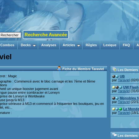
Recherche Avancée
Combos
Decks
Analyses
Articles
Règles
Lexique
FAQ
A
viel
Fiche du Membre Taraviel
Les Derniers
eret : Magic
UB
par
Taraviel
(02/0
ographie : Commencé avec le bloc carnage et les 7ème et 8ème
tions
UW Flash
heté un unique booster jugement avant
par
Taraviel
(31/0
ngue pause entre sombracier et Lorwyn
prise de Lorwyn à Worldwake
Monobleu f
use jusqu'à M13
par
Taraviel
(22/1
prise sérieuse à M13 et commencé à fréquenter les boutiques, jeu en
ité, etc...
Le Monde
gnature :
par
Taraviel
(18/1
Les derniers