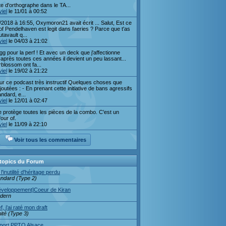
te d'orthographe dans le TA...
iel
le 11/01 à 00:52
/2018 à 16:55, Oxymoron21 avait écrit ... Salut, Est ce
of Pendelhaven est legit dans faeries ? Parce que t'as
tavault q...
iel
le 04/03 à 21:02
g pour la perf ! Et avec un deck que j'affectionne
après toutes ces années il devient un peu lassant...
rblossom ont fa...
iel
le 19/02 à 21:22
ur ce podcast très instructif Quelques choses que
ajoutées : - En prenant cette initiative de bans agressifs
andard, e...
iel
le 12/01 à 02:47
te protège toutes les pièces de la combo. C'est un
our of.
iel
le 11/09 à 22:10
Voir tous les commentaires
 topics du Forum
l'inutilité d'héritage perdu
andard (Type 2)
éveloppement]Coeur de Kiran
dern
f, j'ai raté mon draft
ité (Type 3)
port PPTQ Alsace