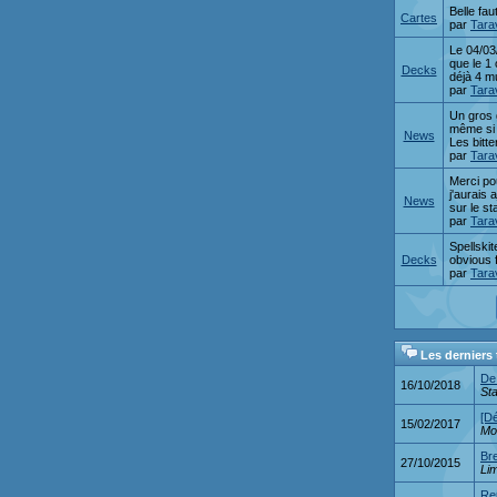
Belle fau
Cartes
par
Tarav
Le 04/03
que le 1 
Decks
déjà 4 mu
par
Tarav
Un gros g
même si 
News
Les bitte
par
Tarav
Merci po
j'aurais 
News
sur le st
par
Tarav
Spellski
Decks
obvious f
par
Tarav
Les derniers
De 
16/10/2018
St
[D
15/02/2017
Mo
Bre
27/10/2015
Lim
Re