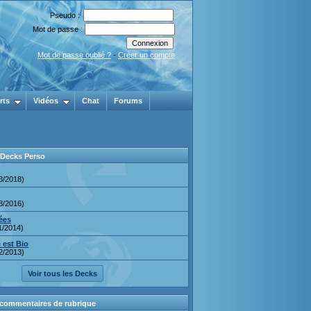
Pseudo :
Mot de passe :
Mot de passe oublié ?
-
Créer un compte
rts
Vidéos
Chat
Forums
 Decks Perso
3/2018)
3/2016)
ées
1/2014)
 est Bio
2/2013)
Voir tous les Decks
 commentaires de rubrique