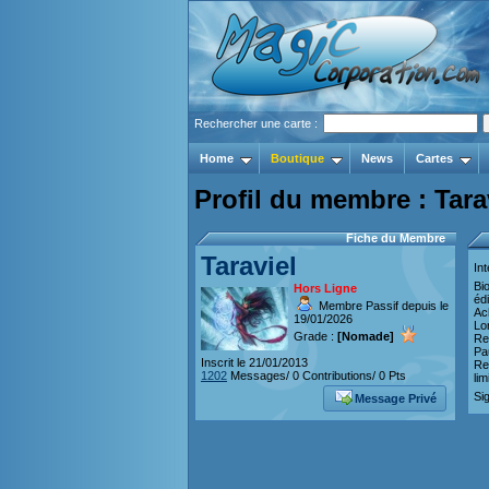
Rechercher une carte :
Home
Boutique
News
Cartes
Profil du membre : Tara
Fiche du Membre
Taraviel
Int
Bi
Hors Ligne
édi
Membre Passif depuis le
Ac
19/01/2026
Lo
Grade :
[Nomade]
Re
Pa
Inscrit le 21/01/2013
Re
1202
Messages/ 0 Contributions/ 0 Pts
lim
Si
Message Privé