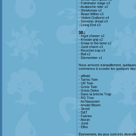
- Fulminator mage x3
- Avalanche rider x2
- Shriekmaw x2
- Beast Within x3
- Violent Outburst x4
- Demonic dread x3
- Living End x3
SB :
- Ingot chewer x2
- Krosian grip x2
- Gnaw to the bone x2
- Jund charm x3
- Ricochet trap x3
- Boil x2
- Dismember x1
Nous arrivons tranquillement, quelques 
commence à scooter les quelques decks/
- affinité
- Tarmo Twin
- UR Twin
- Grixis Twin
- Grixis Delve
- Dans la brèche Trap
- RG Tron
- Ad Nauseam
- Amulet Bloom
- Skred
- D&T
- Faeries
- Abzan
- Jund
- Elfes
Étonnement, les jeux sont très diversifi