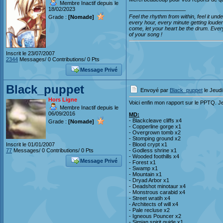
Membre Inactif depuis le
___________________
18/02/2023
Feel the rhythm from within, feel it un
Grade :
[Nomade]
every hour, every minute getting loude
come, let your heart be the drum. Every
of your song !
Inscrit le 23/07/2007
2344
Messages/ 0 Contributions/ 0 Pts
Message Privé
Black_puppet
Envoyé par
Black_puppet
le Jeudi
Hors Ligne
Voici enfin mon rapport sur le PPTQ. Je j
Membre Inactif depuis le
06/09/2016
MD:
- Blackcleave cliffs x4
Grade :
[Nomade]
- Copperline gorge x1
- Overgrown tomb x2
- Stomping ground x2
Inscrit le 01/01/2007
- Blood crypt x1
77
Messages/ 0 Contributions/ 0 Pts
- Godless shrine x1
- Wooded foothills x4
Message Privé
- Forest x1
- Swamp x1
- Mountain x1
- Dryad Arbor x1
- Deadshot minotaur x4
- Monstrous carabid x4
- Street wratih x4
- Architects of will x4
- Pale recluse x2
- Igneous Pouncer x2
- Simian spirit guide x1