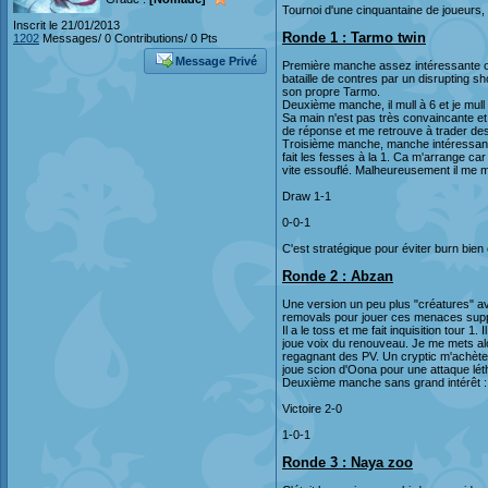
Tournoi d'une cinquantaine de joueurs,
Inscrit le 21/01/2013
Ronde 1 : Tarmo twin
1202
Messages/ 0 Contributions/ 0 Pts
Message Privé
Première manche assez intéressante où 
bataille de contres par un disrupting sh
son propre Tarmo.
Deuxième manche, il mull à 6 et je mull 
Sa main n'est pas très convaincante et i
de réponse et me retrouve à trader des
Troisième manche, manche intéressante.
fait les fesses à la 1. Ca m'arrange c
vite essouflé. Malheureusement il me 
Draw 1-1
0-0-1
C'est stratégique pour éviter burn bien
Ronde 2 : Abzan
Une version un peu plus "créatures" av
removals pour jouer ces menaces supp
Il a le toss et me fait inquisition tour 1
joue voix du renouveau. Je me mets alors
regagnant des PV. Un cryptic m'achète 
joue scion d'Oona pour une attaque léth
Deuxième manche sans grand intérêt : m
Victoire 2-0
1-0-1
Ronde 3 : Naya zoo