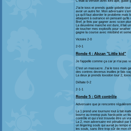
C'était la version avec kird ape, guide 
J'ai le toss et prends guide gobelin tou
avoir un autre fer. Mon adversaire s'e
ça qu'il faut aborder le problème mais
attaquent à outrance en pensant qu'ils n
Bref, je finis par gagner avec scion pl
La deuxième manche est dure, il fait un
de toucher mes explosifs pour wrather 
gagne la course avec mistbind et semeus
Victoire 2-0
2-0-1
Ronde 4 : Abzan "Little kid"
Je l'appelle comme ça car je n'ai pas vu 
C'est un massacre. J'ai le toss mais ga
des contres devenus inutiles je fais 
La deux je prends loxodon tour 2, loxod
Défaite 0-2
2-1-1
Ronde 5 : Gift contrôle
Adversaire que je rencontre régulièremen
La 1 prend une tournure tout à fait ina
bourre au treetop puis hardcaste un titan
contrôle et qui s'est trouvée être un vrai
La 2, mon adversaire est pénalisé par le
un lingering souls qui aurait pu tempo 
les souls, sans être trop sûr de mon c