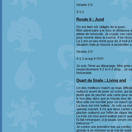
Victoire 2-0
3-1-1
Ronde 6 : Jund
On est bien sûr obligés de la jouer...
Mon adversaire a le toss et défausse au t
pleine de removals. Je cryptic son rav
pour revenir dans la course. Il ne résoud
La 2 est un peu triste pour lui. Il mull
situation mais je réussis à assembler u
Victoire 2-0
4-1-1 et top 8 !!!!!!!!
Je suis 7ème au départage. Mon pote qui
respectivement 4-2 et 0-2 drop... Je sai
l'ensemble.
Quart de finale : Living end
Un des meilleurs match up mais difficil
outburst avant de jouer un scion, qui 
plutôt que de piocher une carte pour ne
le bon play alors que je n'avais plus de 
Mon side est horrible pour ce match up 
La deux est très ballote. Je vois sa main
upkeep suivant, il n'a que deux cartes i
piocher outburst sur l'effet de clique Ven
La trois est tout aussi ballote parce
l'a fait remarquer, si je jouais serum vi
intéresse ^^
Je contre une première fois sa combo, 
greedy à un moment ou je n'ai de toute