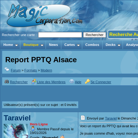
Recherche A
Rechercher une carte :
Home
Boutique
News
Cartes
Combos
Decks
Analys
Report PPTQ Alsace
Forum
>
Formats
>
Modern
Rechercher
Liste des Membres
Aide
Se Connecter
Utilisateur(s) présent(s) sur ce sujet :
et 0 invités
Taraviel
Envoyé par
Taraviel
le Dimanche 2
Hors Ligne
Voici un report du PPTQ qui avait lieu 
Membre Passif depuis le
19/01/2026
Je jouais comme d'hab, voyez mon profi
Grade :
[Nomade]