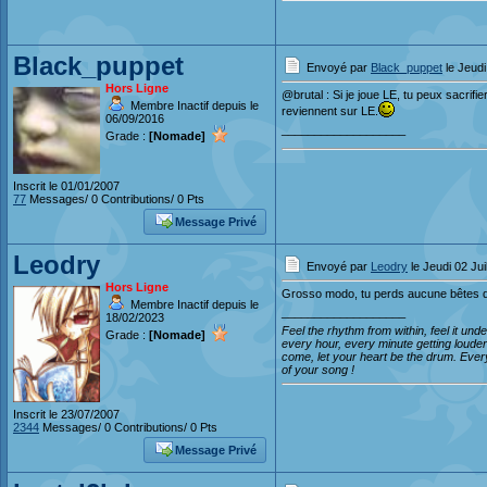
Black_puppet
Envoyé par
Black_puppet
le Jeudi
Hors Ligne
@brutal : Si je joue LE, tu peux sacrifi
Membre Inactif depuis le
reviennent sur LE.
06/09/2016
___________________
Grade :
[Nomade]
Inscrit le 01/01/2007
77
Messages/ 0 Contributions/ 0 Pts
Message Privé
Leodry
Envoyé par
Leodry
le Jeudi 02 Jui
Hors Ligne
Grosso modo, tu perds aucune bêtes quo
Membre Inactif depuis le
___________________
18/02/2023
Feel the rhythm from within, feel it un
Grade :
[Nomade]
every hour, every minute getting loude
come, let your heart be the drum. Every
of your song !
Inscrit le 23/07/2007
2344
Messages/ 0 Contributions/ 0 Pts
Message Privé