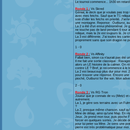
Le tournoi commence... 1h30 en retard.
Ronde 1 :
Vs Skred
Génial, le deck que je voulais pas trop 
avec mes fetchs. Sauf que le T1 reliqu
soin d'xiler les fetchs en priorité. J'ar
une montagne. Reponse : Outburst, aur
La 2 a été d'un ennui phénoménal. Je g
ne touche pas de land pendant 6 tour a
relique, mais la 2e est toujours là. Je
La 3 est différente. J'ai toutes les car
proprement sans que son dragon ne pui
1 - 0
Ronde 2 :
Vs Affinity
Fallait bien, sinon ca n'aurait pas été u
Il me fait une sortie classique : Rava
alors un LE histoire de la calmer. On r
contre LE ? Bref, je recommence à le bo
La 2 est beaucoup plus dur pour moi.
pour trouver une réponse. Encore une f
pioché, Outburst for the win. Mon adver
2 - 0
Ronde 3 :
Vs RG Tron
Joueur que je connais de vu (Metz) et 
autrement.
La 1, je gère ses terrains avec un Ful
?
La 2, presque même chanson. sauf qu'un
Mine de détap, ainsi qu'une Map. En ré
Jeux. Je prend mon tour, puis pioche Ful
forcer en quelques sortes. Je décide d
pour lui peter sa Mine. Je sens une po
pierre est très problématique pour moi.