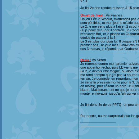
5 - 1
Je fini 2e des rondes suisses à 15 po
Quart de final :
Vs Faeries
Un jeu Fée ?! Waouh, m'attendait pas à 
sont pénibles, et mon jeu ne m'aide pas
La 2, je me sens plus à l'aise : 2 ricoche
(si je peux dire) car il contrôle un Con
m'enlever Boil, et je pioche un Outburs
décide de passer à la 3.
La 3 est plus dur pour lui. Il bloque à 
premier pas. Je joue mes Gnaw afin d'êt
ses 3 manas, je réponds par Outburst, 
Demi :
Vs Skred
Je retombe contre mon premier adversai
une apparition éclair, puis LE viens me 
La 2, je devais être fatigué, ou alors c
me rend compte que j'ai pas la source r
terrain. Je concède, en regardant mon t
Je sens la pression monté pour la 3. J
en moins), puis résout un Koth. J'Outbur
blasts. Maintenant, est ce que je bourre 
monter en loyauté, jusqu'à l'ulti qui va
Je fini donc 3e de ce PPTQ, un peu a
Par contre, ça me surprenait que les g
___________________