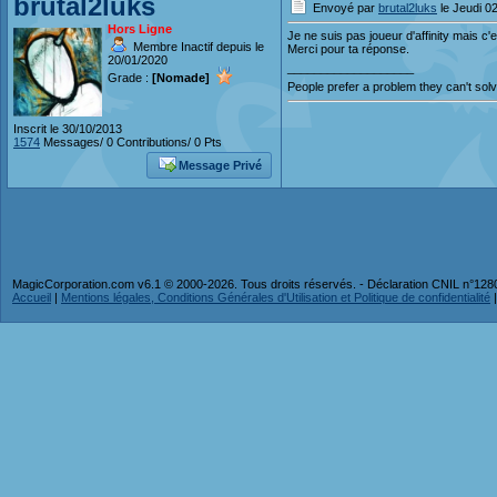
brutal2luks
Envoyé par
brutal2luks
le Jeudi 02
Hors Ligne
Je ne suis pas joueur d'affinity mais c'
Membre Inactif depuis le
Merci pour ta réponse.
20/01/2020
___________________
Grade :
[Nomade]
People prefer a problem they can't solve
Inscrit le 30/10/2013
1574
Messages/ 0 Contributions/ 0 Pts
Message Privé
MagicCorporation.com v6.1 © 2000-2026. Tous droits réservés. - Déclaration CNIL n°12
Accueil
|
Mentions légales, Conditions Générales d'Utilisation et Politique de confidentialité