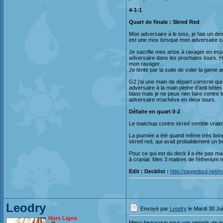
4-1-1
Quart de finale : Skred Red
Mon adversaire à le toss, je fais un d
est une mox lorsque mon adversaire ca
Je sacrifie mes artos à ravager en esp
adversaire dans les prochains tours. Hé
mon ravager...
Je tente par la suite de voler la game
G2 j'ai une main de départ correcte qu
adversaire à la main pleine d'anti bèt
blast mais je ne peux rien faire contre 
adversaire m'achève en deux tours.
Défaite en quart 0-2
Le matchup contre skred semble vraiment
La journée a été quand même très bonne
skred red, qui avait probablement un 
Pour ce qui est du deck il a été pas ma
à cranial. Mes 3 maitres de l'étherium 
Edit : Decklist :
http://tappedout.net
Leodry
Envoyé par
Leodry
le Mardi 30 Ju
Hors Ligne
Merci beaucoup pour vos reports de qua