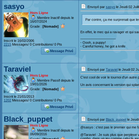
sasyo
Envoyé par
sasyo
le Jeudi 02 Juil
Hors Ligne
Membre Inactif depuis le
Par contre, ça me surprenait que le
16/07/2024
Grade :
[Nomade]
En effet, le mec qui a ravager et qui s
___________________
Inscrit le 16/02/2006
- Oooh, a puppy!
2215
Messages/ 0 Contributions/ 0 Pts
- Careful honey, he got a knife
Message Privé
Taraviel
Envoyé par
Taraviel
le Jeudi 02 Ju
Hors Ligne
C'est cool de voir le tournoi d'un autre
Membre Passif depuis le
19/01/2026
Un avis concernant la version qui spla
Grade :
[Nomade]
Inscrit le 21/01/2013
1202
Messages/ 0 Contributions/ 0 Pts
Message Privé
Black_puppet
Envoyé par
Black_puppet
le Jeudi
Hors Ligne
@sasyo : c'est pas le premier qui me fai
Membre Inactif depuis le
06/09/2016
@Taraviel : Je suis plus que perplexe vis
combo, dans un jeu comme celui là, est s