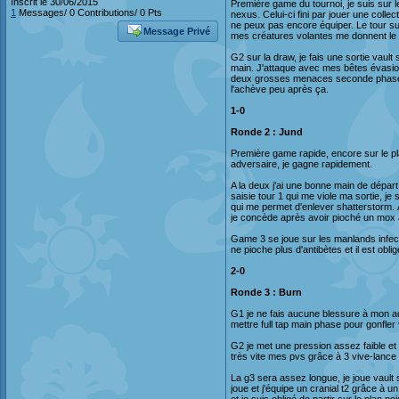
Inscrit le 30/06/2015
Première game du tournoi, je suis sur l
1
Messages/ 0 Contributions/ 0 Pts
nexus. Celui-ci fini par jouer une colle
ne peux pas encore équiper. Le tour sui
Message Privé
mes créatures volantes me donnent le 
G2 sur la draw, je fais une sortie vault
main. J'attaque avec mes bêtes évasion
deux grosses menaces seconde phase. 
l'achève peu après ça.
1-0
Ronde 2 : Jund
Première game rapide, encore sur le pla
adversaire, je gagne rapidement.
A la deux j'ai une bonne main de départ
saisie tour 1 qui me viole ma sortie, je
qui me permet d'enlever shatterstorm. 
je concède après avoir pioché un mox 
Game 3 se joue sur les manlands infect 
ne pioche plus d'antibètes et il est ob
2-0
Ronde 3 : Burn
G1 je ne fais aucune blessure à mon ad
mettre full tap main phase pour gonfler
G2 je met une pression assez faible et
très vite mes pvs grâce à 3 vive-lance
La g3 sera assez longue, je joue vault 
joue et j'équipe un cranial t2 grâce à 