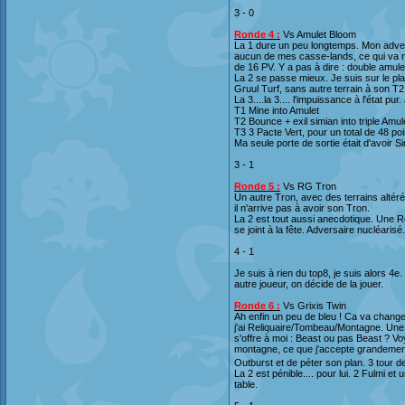
3 - 0
Ronde 4 :
Vs Amulet Bloom
La 1 dure un peu longtemps. Mon adver
aucun de mes casse-lands, ce qui va me
de 16 PV. Y a pas à dire : double amule
La 2 se passe mieux. Je suis sur le pla
Gruul Turf, sans autre terrain à son T2. 
La 3....la 3.... l'impuissance à l'état pu
T1 Mine into Amulet
T2 Bounce + exil simian into triple Amul
T3 3 Pacte Vert, pour un total de 48 poi
Ma seule porte de sortie était d'avoir S
3 - 1
Ronde 5 :
Vs RG Tron
Un autre Tron, avec des terrains altérés
il n'arrive pas à avoir son Tron.
La 2 est tout aussi anecdotique. Une R
se joint à la fête. Adversaire nucléarisé.
4 - 1
Je suis à rien du top8, je suis alors 4e.
autre joueur, on décide de la jouer.
Ronde 6 :
Vs Grixis Twin
Ah enfin un peu de bleu ! Ca va changer
j'ai Reliquaire/Tombeau/Montagne. Une s
s'offre à moi : Beast ou pas Beast ? Voy
montagne, ce que j'accepte grandement. 
Outburst et de péter son plan. 3 tour d
La 2 est pénible.... pour lui. 2 Fulmi e
table.