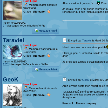
Hors Ligne
Alors c'était toi le joueur Fées
Conten
Membre Inactif depuis le
06/09/2016
Je jouais Living End, quand j'aurai un 
Grade :
[Nomade]
rencontrer du Fées (bien que mon side 
___________________
Inscrit le 01/01/2007
77
Messages/ 0 Contributions/ 0 Pts
Message Privé
Taraviel
Envoyé par
Taraviel
le Mardi 30 J
Hors Ligne
Merci pour vos commentaires positifs
Membre Passif depuis le
19/01/2026
Black_puppet : Content aussi de te retr
Grade :
[Nomade]
donc...
Inscrit le 21/01/2013
Je crois que la finale c'était monored 
1202
Messages/ 0 Contributions/ 0 Pts
Message Privé
GeoK
Envoyé par
GeoK
le Mardi 30 Jui
Hors Ligne
Allez je vous poste mon report de ce t
Membre Inactif depuis le
02/07/2015
Taraviel a déjà parlé de l'organisation, je
Je jouais une liste assez semblable à c
Grade :
[Nomade]
thoughtcast.
Ronde 1 : Abzan company