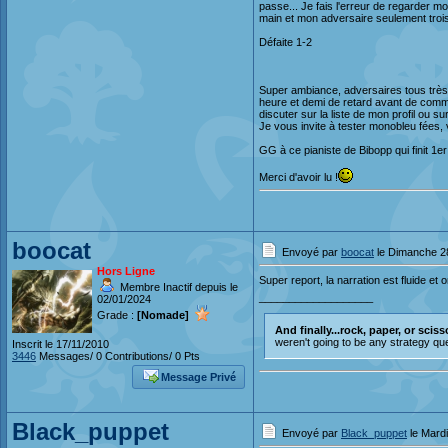
passe... Je fais l'erreur de regarder mo
main et mon adversaire seulement trois
Défaite 1-2
Super ambiance, adversaires tous très 
heure et demi de retard avant de commen
discuter sur la liste de mon profil ou su
Je vous invite à tester monobleu fées,
GG à ce pianiste de Bibopp qui finit 1
Merci d'avoir lu !
boocat
Envoyé par
boocat
le Dimanche 28
Hors Ligne
Super report, la narration est fluide et
Membre Inactif depuis le
___________________
02/01/2024
Grade :
[Nomade]
And finally...rock, paper, or sciss
weren't going to be any strategy ques
Inscrit le 17/11/2010
3446
Messages/ 0 Contributions/ 0 Pts
Message Privé
Black_puppet
Envoyé par
Black_puppet
le Mardi