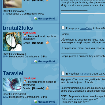
Grade :
[Nomade]
Hors plus la partie dure, plus ça tourne
Moi je me demande plutot comment se p
___________________
Inscrit le 01/01/2007
77
Messages/ 0 Contributions/ 0 Pts
Message Privé
brutal2luks
Envoyé par
brutal2luks
le Jeudi 02
Hors Ligne
Bonjour,
Membre Inactif depuis le
20/01/2020
Désolé pour la question de noob, mais j
Le ravager, chargé ou pas, dégage, n
Grade :
[Nomade]
Et en passant, merci pour vos reports qu
___________________
Inscrit le 30/10/2013
People prefer a problem they can't solve
1574
Messages/ 0 Contributions/ 0 Pts
Message Privé
Taraviel
Envoyé par
Taraviel
le Jeudi 02 Ju
Hors Ligne
@puppet :C'est vrai que ça dilue le plan
Membre Passif depuis le
avec le fait de jouer 19 lands.
19/01/2026
Le miroir j'imagine que celui qui recycl
Grade :
[Nomade]
board stall...jusqu'à ce qu'un joueur déci
Inscrit le 21/01/2013
EDIT : Je pose la même question que br
1202
Messages/ 0 Contributions/ 0 Pts
d'aller au bout avec plating non ?
Message Privé
Reuh edit : J'ai rien dit ^^