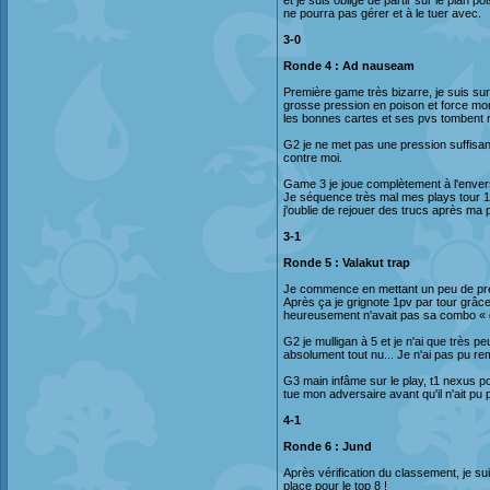
et je suis obligé de partir sur le plan p
ne pourra pas gérer et à le tuer avec.
3-0
Ronde 4 : Ad nauseam
Première game très bizarre, je suis sur 
grosse pression en poison et force mon
les bonnes cartes et ses pvs tombent 
G2 je ne met pas une pression suffisante
contre moi.
Game 3 je joue complètement à l'enver
Je séquence très mal mes plays tour 1 e
j'oublie de rejouer des trucs après ma 
3-1
Ronde 5 : Valakut trap
Je commence en mettant un peu de press
Après ça je grignote 1pv par tour grâc
heureusement n'avait pas sa combo « 
G2 je mulligan à 5 et je n'ai que très 
absolument tout nu... Je n'ai pas pu re
G3 main infâme sur le play, t1 nexus po
tue mon adversaire avant qu'il n'ait pu
4-1
Ronde 6 : Jund
Après vérification du classement, je su
place pour le top 8 !