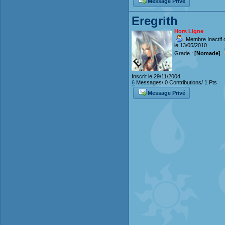
Message Privé
Eregrith
Hors Ligne
Membre Inactif 
le 13/05/2010
Grade :
[Nomade]
Inscrit le 29/11/2004
6
Messages/ 0 Contributions/ 1 Pts
Message Privé