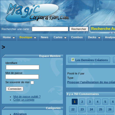
Recherche A
Rechercher une carte :
Home
Boutique
News
Cartes
Combos
Decks
Analys
>
Espace Membre
Les Dernières Créations
Identifiant
Mot de passe
Posté le // par
Type :
Proposer l'amélioration de ma créa
Se souvenir de moi
Il y a 760 Commentaires
Mot de passe oublié ?
Créer un compte
1
2
3
4
5
6
Catégories
22
23
24
25
26
Altération