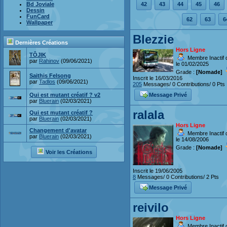
42
43
44
45
46
Bd Joviale
Dessin
FunCard
62
63
6
Wallpaper
Blezzie
Dernières Créations
Hors Ligne
TÔJIK
Membre Inactif 
par
Rahinov
(09/06/2021)
le 01/02/2025
Grade :
[Nomade]
Saithis Felsong
Inscrit le 16/03/2016
par
Tadlos
(09/06/2021)
205
Messages/ 0 Contributions/ 0 Pts
Message Privé
Qui est mutant créatif ? v2
par
Bluerain
(02/03/2021)
ralala
Qui est mutant créatif ?
par
Bluerain
(02/03/2021)
Hors Ligne
Changement d'avatar
Membre Inactif 
par
Bluerain
(02/03/2021)
le 14/08/2006
Grade :
[Nomade]
Voir les Créations
Inscrit le 19/06/2005
8
Messages/ 0 Contributions/ 2 Pts
Message Privé
reivilo
Hors Ligne
Membre Inactif 