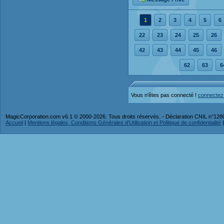
1
2
3
4
5
6
22
23
24
25
26
42
43
44
45
46
62
63
6
Vous n'êtes pas connecté !
connectez
MagicCorporation.com v6.1 © 2000-2026. Tous droits réservés. - Déclaration CNIL n°12
Accueil
|
Mentions légales, Conditions Générales d'Utilisation et Politique de confidentialité