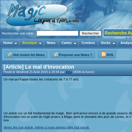
Recherche A
Rechercher une carte :
Home
Boutique
News
Cartes
Combos
Decks
Analys
Voir toutes les News
Proposer une News ?
RSS
[Article] Le mal d'invocation
Posté le Vendredi 21 Août 2015 à 18:44 par
Xins
(9006 lectures)
Un mal qui frappe toutes les créatures de 7 à 77 ans.
Un article sur un fait fondamental de magic. Bien qu'il arrive encore à de grands joueurs de l
d'invocation est un point de règle propre à Magic dans le domaine des jeux de cartes, et c
brio.
Venez lire son article, même si vous pensez déjà tout savoir.