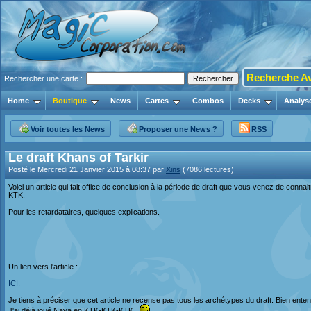
Recherche A
Rechercher une carte :
Home
Boutique
News
Cartes
Combos
Decks
Analys
Voir toutes les News
Proposer une News ?
RSS
Le draft Khans of Tarkir
Posté le Mercredi 21 Janvier 2015 à 08:37 par
Xins
(7086 lectures)
Voici un article qui fait office de conclusion à la période de draft que vous venez de connai
KTK.
Pour les retardataires, quelques explications.
Un lien vers l'article :
ICI.
Je tiens à préciser que cet article ne recense pas tous les archétypes du draft. Bien ent
J'ai déjà joué Naya en KTK-KTK-KTK...