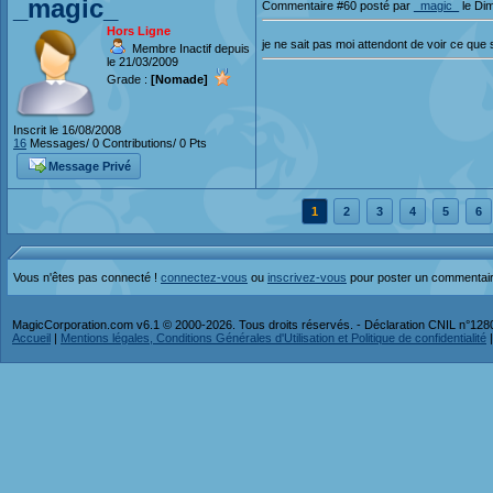
_magic_
Commentaire #60 posté par
_magic_
le Di
Hors Ligne
je ne sait pas moi attendont de voir ce que
Membre Inactif depuis
le 21/03/2009
Grade :
[Nomade]
Inscrit le 16/08/2008
16
Messages/ 0 Contributions/ 0 Pts
Message Privé
1
2
3
4
5
6
Vous n'êtes pas connecté !
connectez-vous
ou
inscrivez-vous
pour poster un commentai
MagicCorporation.com v6.1 © 2000-2026. Tous droits réservés. - Déclaration CNIL n°12
Accueil
|
Mentions légales, Conditions Générales d'Utilisation et Politique de confidentialité