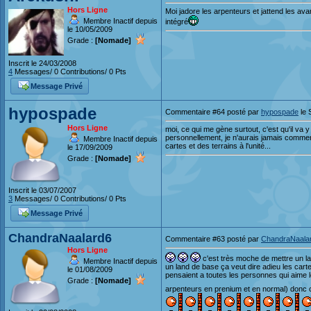
Hors Ligne
Moi jadore les arpenteurs et jattend les ava
Membre Inactif depuis
intégré
le 10/05/2009
Grade :
[Nomade]
Inscrit le 24/03/2008
4
Messages/ 0 Contributions/ 0 Pts
Message Privé
hypospade
Commentaire #64 posté par
hypospade
le 
Hors Ligne
moi, ce qui me gène surtout, c'est qu'il va
personnellement, je n'aurais jamais commen
Membre Inactif depuis
cartes et des terrains à l'unité...
le 17/09/2009
Grade :
[Nomade]
Inscrit le 03/07/2007
3
Messages/ 0 Contributions/ 0 Pts
Message Privé
ChandraNaalard6
Commentaire #63 posté par
ChandraNaala
Hors Ligne
c'est très moche de mettre un la
Membre Inactif depuis
un land de base ça veut dire adieu les car
le 01/08/2009
pensaient a toutes les personnes qui aime l
Grade :
[Nomade]
arpenteurs en prenium et en normal) donc