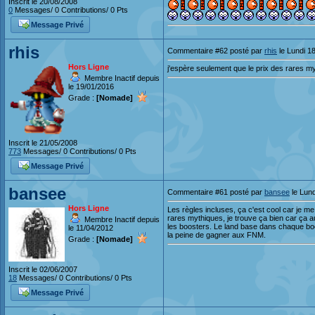
Inscrit le 20/08/2008
0
Messages/ 0 Contributions/ 0 Pts
Message Privé
rhis
Commentaire #62 posté par
rhis
le Lundi 1
Hors Ligne
j'espère seulement que le prix des rares m
Membre Inactif depuis
le 19/01/2016
Grade :
[Nomade]
Inscrit le 21/05/2008
773
Messages/ 0 Contributions/ 0 Pts
Message Privé
bansee
Commentaire #61 posté par
bansee
le Lund
Hors Ligne
Les règles incluses, ça c'est cool car je m
rares mythiques, je trouve ça bien car ça 
Membre Inactif depuis
les boosters. Le land base dans chaque boo
le 11/04/2012
la peine de gagner aux FNM.
Grade :
[Nomade]
Inscrit le 02/06/2007
18
Messages/ 0 Contributions/ 0 Pts
Message Privé