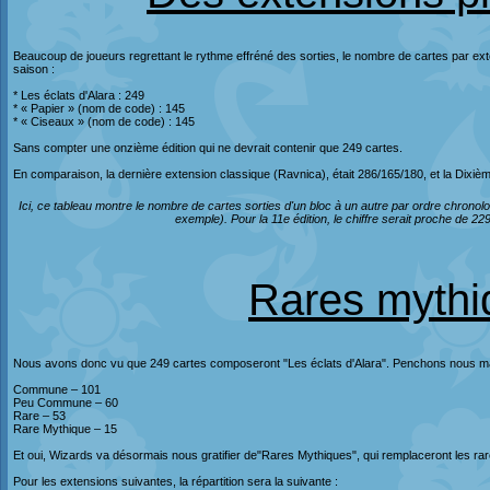
Beaucoup de joueurs regrettant le rythme effréné des sorties, le nombre de cartes par e
saison :
* Les éclats d'Alara : 249
* « Papier » (nom de code) : 145
* « Ciseaux » (nom de code) : 145
Sans compter une onzième édition qui ne devrait contenir que 249 cartes.
En comparaison, la dernière extension classique (Ravnica), était 286/165/180, et la Dixième
Ici, ce tableau montre le nombre de cartes sorties d'un bloc à un autre par ordre chron
exemple). Pour la 11e édition, le chiffre serait proche de 22
Rares mythi
Nous avons donc vu que 249 cartes composeront "Les éclats d'Alara". Penchons nous main
Commune – 101
Peu Commune – 60
Rare – 53
Rare Mythique – 15
Et oui, Wizards va désormais nous gratifier de"Rares Mythiques", qui remplaceront les ra
Pour les extensions suivantes, la répartition sera la suivante :