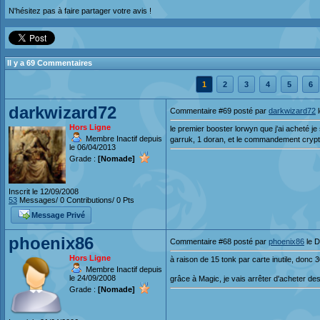
N'hésitez pas à faire partager votre avis !
Il y a 69 Commentaires
1
2
3
4
5
6
darkwizard72
Commentaire #69 posté par
darkwizard72
l
Hors Ligne
le premier booster lorwyn que j'ai acheté je
Membre Inactif depuis
garruk, 1 doran, et le commandement cryptiq
le 06/04/2013
Grade :
[Nomade]
Inscrit le 12/09/2008
53
Messages/ 0 Contributions/ 0 Pts
Message Privé
phoenix86
Commentaire #68 posté par
phoenix86
le D
Hors Ligne
à raison de 15 tonk par carte inutile, donc 3
Membre Inactif depuis
le 24/09/2008
grâce à Magic, je vais arrêter d'acheter des f
Grade :
[Nomade]