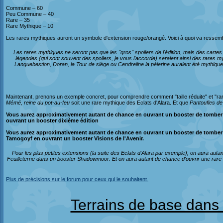
Commune – 60
Peu Commune – 40
Rare – 35
Rare Mythique – 10
Les rares mythiques auront un symbole d'extension rouge/orangé. Voici à quoi va ressem
Les rares mythiques ne seront pas que les "gros" spoilers de l'édition, mais des cartes
légendes (qui sont souvent des spoilers, je vous l'accorde) seraient ainsi des rare
Languebestion, Doran, la Tour de siège ou Cendreline la pèlerine auraient été mythiq
Maintenant, prenons un exemple concret, pour comprendre comment "taille réduite" et "r
Mémé, reine du pot-au-feu
soit une rare mythique des Eclats d'Alara. Et que
Pantoufles d
Vous aurez approximativement autant de chance en ouvrant un booster de tomber
ouvrant un booster dixième édition
Vous aurez approximativement autant de chance en ouvrant un booster de tomber 
Tamogoyf en ouvrant un booster Visions de l'Avenir.
Pour les plus petites extensions (la suite des Eclats d'Alara par exemple), on aura aut
Feuilleterne dans un booster Shadowmoor. Et on aura autant de chance d'ouvrir une rare 
Plus de précisions sur le forum pour ceux qui le souhaitent.
Terrains de base dans 