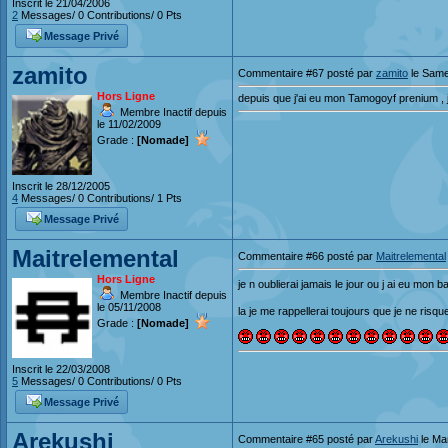
Inscrit le 21/04/2006
2
Messages/ 0 Contributions/ 0 Pts
Message Privé
zamito
Commentaire #67 posté par
zamito
le Same
Hors Ligne
depuis que j'ai eu mon Tamogoyf prenium , 
Membre Inactif depuis
le 11/02/2009
Grade :
[Nomade]
Inscrit le 28/12/2005
4
Messages/ 0 Contributions/ 1 Pts
Message Privé
Maitrelemental
Commentaire #66 posté par
Maitrelemental
Hors Ligne
je n oublierai jamais le jour ou j ai eu mon
Membre Inactif depuis
le 05/11/2008
la je me rappellerai toujours que je ne ris
Grade :
[Nomade]
Inscrit le 22/03/2008
5
Messages/ 0 Contributions/ 0 Pts
Message Privé
Arekushi
Commentaire #65 posté par
Arekushi
le Ma