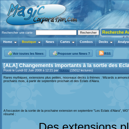
Recherche A
Rechercher une carte :
Home
Boutique
News
Cartes
Combos
Decks
Analys
Voir toutes les News
Proposer une News ?
RSS
[ALA] Changements importants à la sortie des Ecla
Posté le Lundi 02 Juin 2008 à 12:21 par
Nokiou
(15012 lectures)
Rares mythiques, extensions plus petites, nouveaux decks à thèmes : Wizards a annoncé q
prochains mois, à partir de septembre prochain et des Eclats d'Alara.
A l'occasion de la sortie de la prochaine extension en septembre "Les Eclats d'Alara", WO
résumé :
Des extensions pl