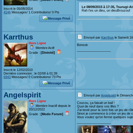
Le 08/09/2015 à 17:35, Tsurugi-Ais
Inscrit le 05/08/2014
Rah t'es un dieu, un dieuBrouzouf
4146
Messages/ 1 Contributions/ 0 Pts
Message Privé
Karrthus
Envoyé par
Karrthus
le Samedi 16 
Hors Ligne
Bonsoir.
Membre Actif
___________________
Grade :
[Divinité]
Inscrit le 12/02/2010
Dernière connexion : le 02/08 à 01:39
6943
Messages/ 0 Contributions/ 73 Pts
Message Privé
Angelspirit
Envoyé par
Angelspirit
le Dimanche
Hors Ligne
Coucou, ça faisait un bail !
Membre Inactif depuis le
Quoi de neuf dans vos lifes ?
20/12/2022
J'ai testé pour la 1ere fois un jeu de rôl
Sinon je commence à créer un jeu de ca
Grade :
[Modo Forum]
Vous voulez qu'on ferme quelques sujets
___________________