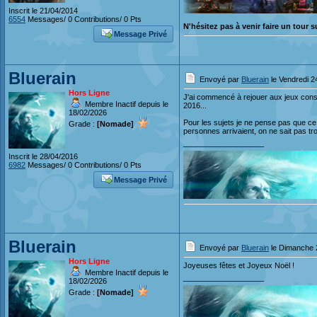
Inscrit le 21/04/2014
6554
Messages/ 0 Contributions/ 0 Pts
N'hésitez pas à venir faire un tour s
Message Privé
Bluerain
Envoyé par
Bluerain
le Vendredi 2
Hors Ligne
J'ai commencé à rejouer aux jeux consol
Membre Inactif depuis le
2016...
18/02/2026
Pour les sujets je ne pense pas que ce 
Grade :
[Nomade]
personnes arrivaient, on ne sait pas tro
___________________
Inscrit le 28/04/2016
6982
Messages/ 0 Contributions/ 0 Pts
Message Privé
Bluerain
Envoyé par
Bluerain
le Dimanche 
Hors Ligne
Joyeuses fêtes et Joyeux Noël !
Membre Inactif depuis le
___________________
18/02/2026
Grade :
[Nomade]