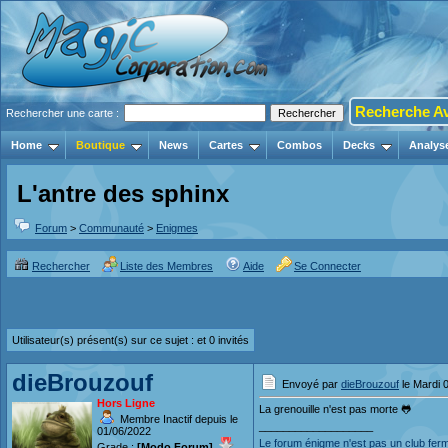
Recherche A
Rechercher une carte :
Home
Boutique
News
Cartes
Combos
Decks
Analys
L'antre des sphinx
Forum
>
Communauté
>
Enigmes
Rechercher
Liste des Membres
Aide
Se Connecter
Utilisateur(s) présent(s) sur ce sujet :
et 0 invités
dieBrouzouf
Envoyé par
dieBrouzouf
le Mardi 
Hors Ligne
La grenouille n'est pas morte 🐸
Membre Inactif depuis le
___________________
01/06/2022
Le forum énigme n'est pas un club fe
Grade :
[Modo Forum]