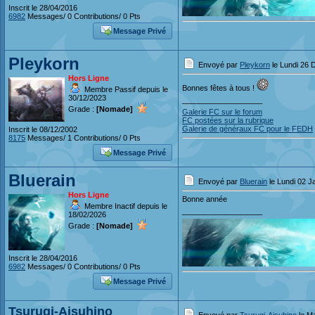
Inscrit le 28/04/2016
6982
Messages/ 0 Contributions/ 0 Pts
Message Privé
Pleykorn
Envoyé par
Pleykorn
le Lundi 26 
Hors Ligne
Bonnes fêtes à tous !
Membre Passif depuis le
30/12/2023
___________________
Grade :
[Nomade]
Galerie FC sur le forum
FC postées sur la rubrique
Galerie de généraux FC pour le FEDH
Inscrit le 08/12/2002
8175
Messages/ 1 Contributions/ 0 Pts
Message Privé
Bluerain
Envoyé par
Bluerain
le Lundi 02 J
Hors Ligne
Bonne année
Membre Inactif depuis le
___________________
18/02/2026
Grade :
[Nomade]
Inscrit le 28/04/2016
6982
Messages/ 0 Contributions/ 0 Pts
Message Privé
Tsurugi-Aisuhino