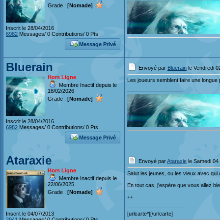
Grade :
[Nomade]
Inscrit le 28/04/2016
6982
Messages/ 0 Contributions/ 0 Pts
Message Privé
Bluerain
Envoyé par
Bluerain
le Vendredi 0
Hors Ligne
Les joueurs semblent faire une longue 
Membre Inactif depuis le
___________________
18/02/2026
Grade :
[Nomade]
Inscrit le 28/04/2016
6982
Messages/ 0 Contributions/ 0 Pts
Message Privé
Ataraxie
Envoyé par
Ataraxie
le Samedi 04 
Hors Ligne
Salut les jeunes, ou les vieux avec qui 
Membre Inactif depuis le
22/06/2025
En tout cas, j'espère que vous allez bie
Grade :
[Nomade]
++
___________________
Inscrit le 04/07/2013
[urlcarte*][/urlcarte]
2941
Messages/ 0 Contributions/ 0 Pts