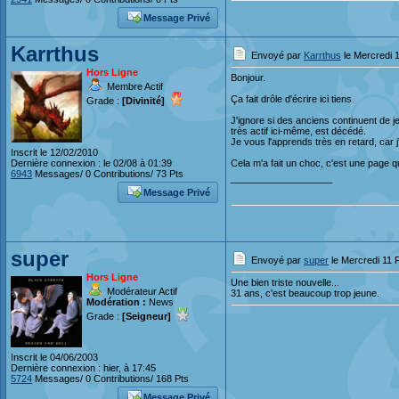
Message Privé
Karrthus
Envoyé par
Karrthus
le Mercredi 1
Hors Ligne
Bonjour.
Membre Actif
Ça fait drôle d'écrire ici tiens.
Grade :
[Divinité]
J'ignore si des anciens continuent de j
très actif ici-même, est décédé.
Je vous l'apprends très en retard, car
Inscrit le 12/02/2010
Dernière connexion : le 02/08 à 01:39
Cela m'a fait un choc, c'est une page qui
6943
Messages/ 0 Contributions/ 73 Pts
___________________
Message Privé
super
Envoyé par
super
le Mercredi 11 
Hors Ligne
Une bien triste nouvelle...
Modérateur Actif
31 ans, c'est beaucoup trop jeune.
Modération :
News
Grade :
[Seigneur]
Inscrit le 04/06/2003
Dernière connexion : hier, à 17:45
5724
Messages/ 0 Contributions/ 168 Pts
Message Privé