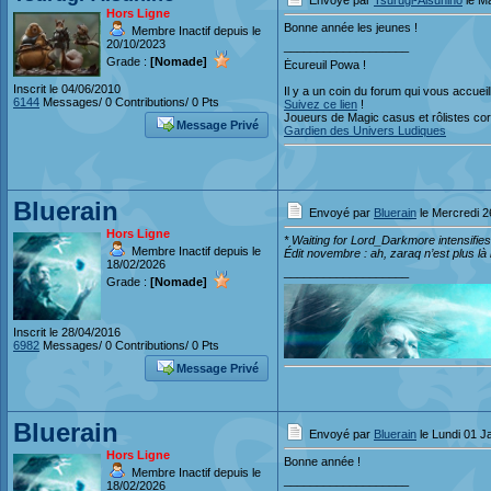
Envoyé par
Tsurugi-Aisuhino
le Ma
Hors Ligne
Bonne année les jeunes !
Membre Inactif depuis le
20/10/2023
___________________
Grade :
[Nomade]
Écureuil Powa !
Inscrit le 04/06/2010
Il y a un coin du forum qui vous accueil
6144
Messages/ 0 Contributions/ 0 Pts
Suivez ce lien
!
Joueurs de Magic casus et rôlistes corré
Message Privé
Gardien des Univers Ludiques
Bluerain
Envoyé par
Bluerain
le Mercredi 2
Hors Ligne
* Waiting for Lord_Darkmore intensifies
Membre Inactif depuis le
Édit novembre : ah, zaraq n’est plus là
18/02/2026
___________________
Grade :
[Nomade]
Inscrit le 28/04/2016
6982
Messages/ 0 Contributions/ 0 Pts
Message Privé
Bluerain
Envoyé par
Bluerain
le Lundi 01 J
Hors Ligne
Bonne année !
Membre Inactif depuis le
___________________
18/02/2026