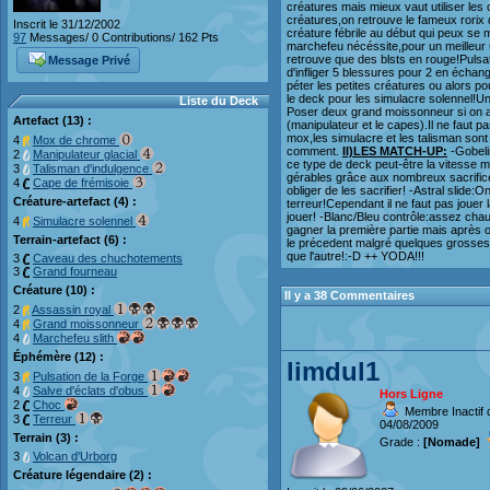
créatures mais mieux vaut utiliser les 
créatures,on retrouve le fameux rorix 
Inscrit le 31/12/2002
créature fébrile au début qui peux se m
97
Messages/ 0 Contributions/ 162 Pts
marchefeu nécéssite,pour un meilleur u
retrouve que des blsts en rouge!Pulsati
Message Privé
d'infliger 5 blessures pour 2 en échang
péter les petites créatures ou alors pou
le deck pour les simulacre solennel!Un
Liste du Deck
Poser deux grand moissonneur si on a p
Artefact (13) :
(manipulateur et le capes).Il ne faut p
mox,les simulacre et les talisman sont 
4
Mox de chrome
comment.
II)LES MATCH-UP:
-Gobeli
2
Manipulateur glacial
ce type de deck peut-être la vitesse m
3
Talisman d'indulgence
gérables grâce aux nombreux sacrifices
4
Cape de frémisoie
obliger de les sacrifier! -Astral slide
Créature-artefact (4) :
terreur!Cependant il ne faut pas jouer 
jouer! -Blanc/Bleu contrôle:assez chau
4
Simulacre solennel
gagner la première partie mais après 
Terrain-artefact (6) :
le précedent malgré quelques grosses c
que l'autre!:-D ++ YODA!!!
3
Caveau des chuchotements
3
Grand fourneau
Créature (10) :
Il y a 38 Commentaires
2
Assassin royal
4
Grand moissonneur
4
Marchefeu slith
Éphémère (12) :
limdul1
3
Pulsation de la Forge
4
Salve d'éclats d'obus
Hors Ligne
2
Choc
Membre Inactif d
3
Terreur
04/08/2009
Terrain (3) :
Grade :
[Nomade]
3
Volcan d'Urborg
Créature légendaire (2) :