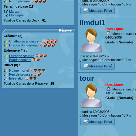
Inscrit le 09/06/2007
2
Rorix ailelame
0
Messages/ 0 Contributions/ 0 Pts
Terrain de base (11) :
Message Privé
5
Marais
6
Montagne
Total de Cartes du Deck :
61
limdul1
Hors Ligne
Réserve
Membre Inactif d
Créature (3) :
04/08/2009
2
Chatfeu incandescent
Grade :
[Nomade]
1
Dragon du fourneau
Éphémère (4) :
2
Ouragan stellaire
Inscrit le 09/06/2007
2
Bouillonnement
0
Messages/ 0 Contributions/ 0 Pts
Rituel (8) :
Message Privé
2
Nuage mortel
3
Feu de brousse
tour
3
Infestation
Total de Cartes de la Réserve :
15
Hors Ligne
Membre Inactif d
13/12/2006
Grade :
[Nomade]
Inscrit le 30/03/2005
0
Messages/ 0 Contributions/ 0 Pts
Message Privé