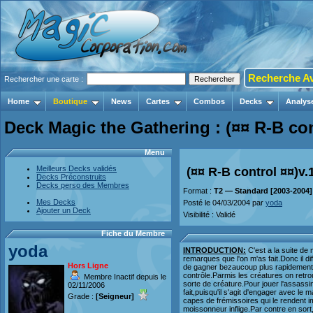
Recherche A
Rechercher une carte :
Home
Boutique
News
Cartes
Combos
Decks
Analys
Deck Magic the Gathering : (¤¤ R-B con
Menu
Meilleurs Decks validés
(¤¤ R-B control ¤¤)v.
Decks Préconstruits
Decks perso des Membres
Format :
T2 — Standard [2003-2004]
Mes Decks
Posté le 04/03/2004 par
yoda
Ajouter un Deck
Visibilité : Validé
Fiche du Membre
yoda
INTRODUCTION:
C'est a la suite de m
remarques que l'on m'as fait.Donc il d
Hors Ligne
de gagner bezaucoup plus rapidement!C
contrôle.Parmis les créatures on retro
Membre Inactif depuis le
sorte de créature.Pour jouer l'assassin,
02/11/2006
fait,puisqu'il s'agit d'engager avec le 
Grade :
[Seigneur]
capes de frémissoires qui le rendent i
moissonneur inflige.Par contre en sort