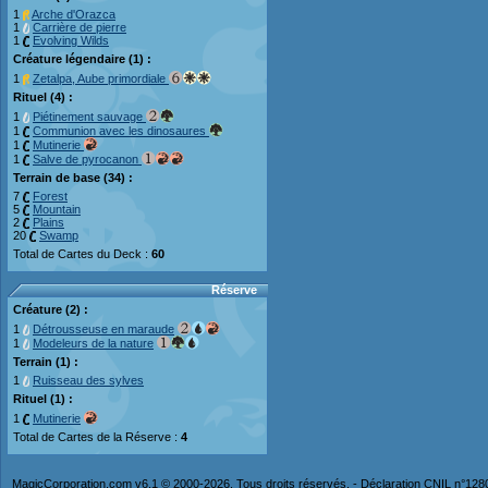
1
Arche d'Orazca
1
Carrière de pierre
1
Evolving Wilds
Créature légendaire (1) :
1
Zetalpa, Aube primordiale
Rituel (4) :
1
Piétinement sauvage
1
Communion avec les dinosaures
1
Mutinerie
1
Salve de pyrocanon
Terrain de base (34) :
7
Forest
5
Mountain
2
Plains
20
Swamp
Total de Cartes du Deck :
60
Réserve
Créature (2) :
1
Détrousseuse en maraude
1
Modeleurs de la nature
Terrain (1) :
1
Ruisseau des sylves
Rituel (1) :
1
Mutinerie
Total de Cartes de la Réserve :
4
MagicCorporation.com v6.1 © 2000-2026. Tous droits réservés. - Déclaration CNIL n°12