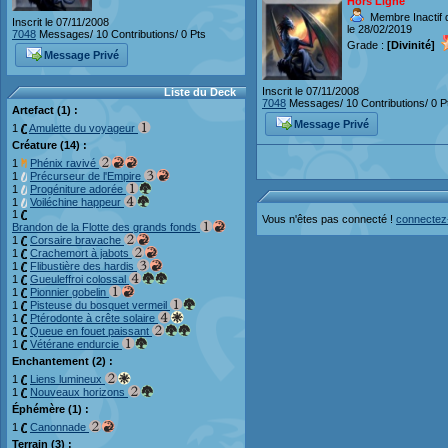
Hors Ligne
Membre Inactif 
Inscrit le 07/11/2008
le 28/02/2019
7048
Messages/ 10 Contributions/ 0 Pts
Grade :
[Divinité]
Message Privé
Inscrit le 07/11/2008
Liste du Deck
7048
Messages/ 10 Contributions/ 0 P
Artefact (1) :
Message Privé
1
Amulette du voyageur
Créature (14) :
1
Phénix ravivé
1
Précurseur de l'Empire
1
Progéniture adorée
1
Voiléchine happeur
1
Vous n'êtes pas connecté !
connectez
Brandon de la Flotte des grands fonds
1
Corsaire bravache
1
Crachemort à jabots
1
Flibustière des hardis
1
Gueuleffroi colossal
1
Pionnier gobelin
1
Pisteuse du bosquet vermeil
1
Ptérodonte à crête solaire
1
Queue en fouet paissant
1
Vétérane endurcie
Enchantement (2) :
1
Liens lumineux
1
Nouveaux horizons
Éphémère (1) :
1
Canonnade
Terrain (3) :