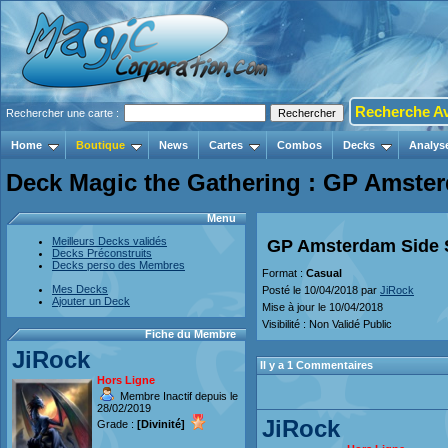
Recherche A
Rechercher une carte :
Home
Boutique
News
Cartes
Combos
Decks
Analys
Deck Magic the Gathering : GP Amster
Menu
Meilleurs Decks validés
GP Amsterdam Side S
Decks Préconstruits
Decks perso des Membres
Format :
Casual
Mes Decks
Posté le 10/04/2018 par
JiRock
Ajouter un Deck
Mise à jour le 10/04/2018
Visibilité : Non Validé Public
Fiche du Membre
JiRock
Il y a 1 Commentaires
Hors Ligne
Membre Inactif depuis le
28/02/2019
JiRock
Grade :
[Divinité]