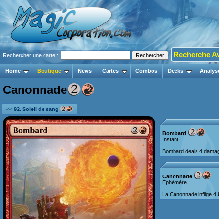
Recherche A
Rechercher une carte :
Home
Boutique
News
Cartes
Combos
Decks
Analys
Canonnade
<< 92. Soleil de sang
Bombard
Instant
Bombard deals 4 damage
Canonnade
Éphémère
La Canonnade inflige 4 