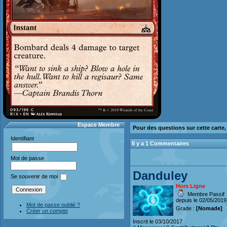
Espace Membre
Pour des questions sur cette carte
Identifiant
Il y a 1 Commentaires
Mot de passe
Danduley
Se souvenir de moi
Hors Ligne
Membre Passif
depuis le 02/05/2019
Mot de passe oublié ?
Grade :
[Nomade]
Créer un compte
Inscrit le 03/10/2017