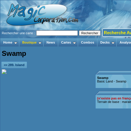
Recherche A
Rechercher une carte :
Home
Boutique
News
Cartes
Combos
Decks
Analys
Swamp
<< 289. Island
Swamp
Basic Land - Swamp
(n'existe pas en franç
Terrain de base : marai