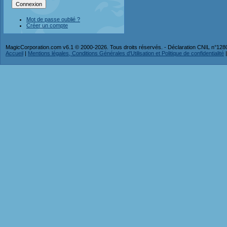
Mot de passe oublié ?
Créer un compte
MagicCorporation.com v6.1 © 2000-2026. Tous droits réservés. - Déclaration CNIL n°12
Accueil
|
Mentions légales, Conditions Générales d'Utilisation et Politique de confidentialité