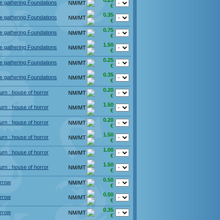
0.25
e gathering Foundations
NM/MT
€
0.35
e gathering Foundations
NM/MT
€
0.75
e gathering Foundations
NM/MT
€
1.50
e gathering Foundations
NM/MT
€
0.25
e gathering Foundations
NM/MT
€
0.35
e gathering Foundations
NM/MT
€
0.20
n : house of horror
NM/MT
€
1.50
n : house of horror
NM/MT
€
0.20
n : house of horror
NM/MT
€
1.50
n : house of horror
NM/MT
€
1.00
n : house of horror
NM/MT
€
1.50
n : house of horror
NM/MT
€
0.50
rrow
NM/MT
€
0.50
rrow
NM/MT
€
0.35
rrow
NM/MT
€