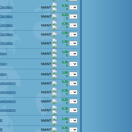
€
0.35
Eternities
NM/MT
€
0.25
Eternities
NM/MT
€
0.35
Eternities
NM/MT
€
1.00
Eternities
NM/MT
€
1.90
Eternities
NM/MT
€
1.00
ntasy
NM/MT
€
0.35
ntasy
NM/MT
€
1.00
ntasy
NM/MT
€
0.25
Dragonstorm
NM/MT
€
0.35
Dragonstorm
NM/MT
€
0.25
Dragonstorm
NM/MT
€
0.35
Dragonstorm
NM/MT
€
1.00
ft
NM/MT
€
0.35
ft
NM/MT
€