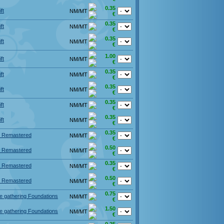
0.35
ft
NM/MT
€
0.35
ft
NM/MT
€
0.35
ft
NM/MT
€
1.00
ft
NM/MT
€
0.35
ft
NM/MT
€
0.35
ft
NM/MT
€
0.35
ft
NM/MT
€
0.35
ft
NM/MT
€
0.35
d Remastered
NM/MT
€
0.50
d Remastered
NM/MT
€
0.35
d Remastered
NM/MT
€
0.50
d Remastered
NM/MT
€
0.75
e gathering Foundations
NM/MT
€
1.50
e gathering Foundations
NM/MT
€