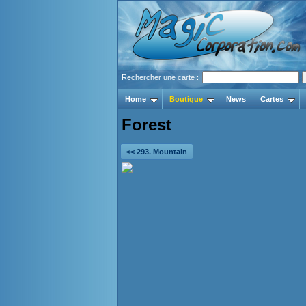
Rechercher une carte :
Home
Boutique
News
Cartes
Forest
<< 293. Mountain