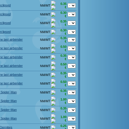
0.35
eclipsed
NM/MT
€
0.30
eclipsed
NM/MT
€
0.35
eclipsed
NM/MT
€
0.30
eclipsed
NM/MT
€
0.35
he last airbender
NM/MT
€
0.50
he last airbender
NM/MT
€
0.35
he last airbender
NM/MT
€
0.50
he last airbender
NM/MT
€
0.35
he last airbender
NM/MT
€
0.50
he last airbender
NM/MT
€
0.35
s Spider-Man
NM/MT
€
1.00
s Spider-Man
NM/MT
€
0.35
s Spider-Man
NM/MT
€
1.00
s Spider-Man
NM/MT
€
0.25
Eternities
NM/MT