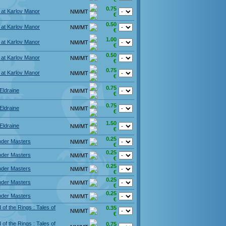
0.75
 at Karlov Manor
NM/MT
€
0.50
 at Karlov Manor
NM/MT
€
1.00
 at Karlov Manor
NM/MT
€
0.50
 at Karlov Manor
NM/MT
€
0.75
 at Karlov Manor
NM/MT
€
0.75
 Eldraine
NM/MT
€
0.75
 Eldraine
NM/MT
€
1.50
 Eldraine
NM/MT
€
0.25
der Masters
NM/MT
€
0.25
der Masters
NM/MT
€
0.25
der Masters
NM/MT
€
0.25
der Masters
NM/MT
€
0.25
der Masters
NM/MT
€
 of the Rings : Tales of
0.35
NM/MT
€
 of the Rings : Tales of
0.75