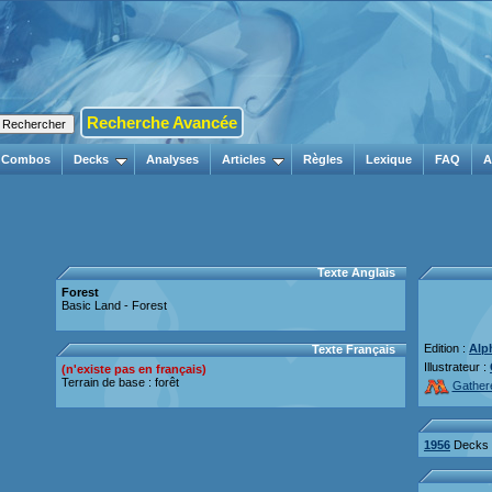
Recherche Avancée
Combos
Decks
Analyses
Articles
Règles
Lexique
FAQ
A
Texte Anglais
Forest
Basic Land - Forest
Edition :
Alp
Texte Français
Illustrateur :
(n'existe pas en français)
Terrain de base : forêt
Gather
1956
Decks