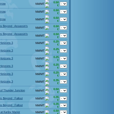
0.50
rrow
NM/MT
€
0.50
rrow
NM/MT
€
0.50
rrow
NM/MT
€
s Beyond : Assassin's
0.50
NM/MT
€
s Beyond : Assassin's
0.50
NM/MT
€
0.25
Horizons 3
NM/MT
€
0.25
Horizons 3
NM/MT
€
0.25
Horizons 3
NM/MT
€
0.25
Horizons 3
NM/MT
€
0.25
Horizons 3
NM/MT
€
0.35
Horizons 3
NM/MT
€
0.50
of Thunder Junction
NM/MT
€
0.35
s Beyond : Fallout
NM/MT
€
0.35
s Beyond : Fallout
NM/MT
€
0.50
 at Karlov Manor
NM/MT
€