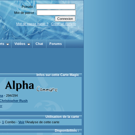
Pseudo :
Mot de passe :
Mot de passe oublié ?
-
Créer un compte
rts
Vidéos
Chat
Forums
Infos sur cette Carte Magic
ha
- 294/294
Christopher Rush
er
Utilisation de la carte
 -
1
Combo -
Voir
l'Analyse de cette carte
Disponibilités :