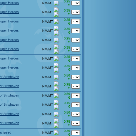
0.25
Super Heroes
NM/MT
€
0.35
Super Heroes
NM/MT
€
0.25
Super Heroes
NM/MT
€
0.35
Super Heroes
NM/MT
€
0.25
Super Heroes
NM/MT
€
0.35
Super Heroes
NM/MT
€
0.25
Super Heroes
NM/MT
€
0.35
Super Heroes
NM/MT
€
0.50
of Strixhaven
NM/MT
€
0.75
of Strixhaven
NM/MT
€
0.50
of Strixhaven
NM/MT
€
0.75
of Strixhaven
NM/MT
€
0.50
of Strixhaven
NM/MT
€
0.75
of Strixhaven
NM/MT
€
0.30
eclipsed
NM/MT
€