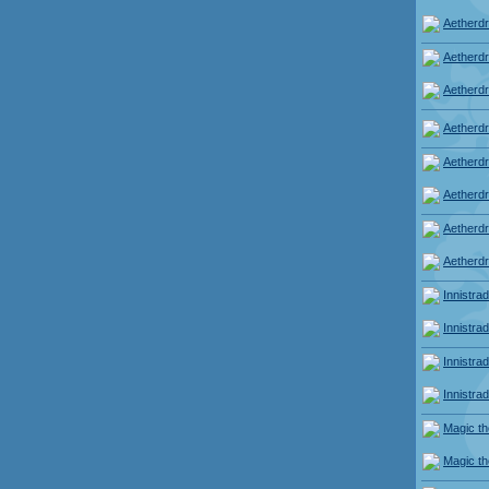
Aetherdri
Aetherdri
Aetherdri
Aetherdri
Aetherdri
Aetherdri
Aetherdri
Aetherdri
Innistra
Innistra
Innistra
Innistra
Magic th
Magic th