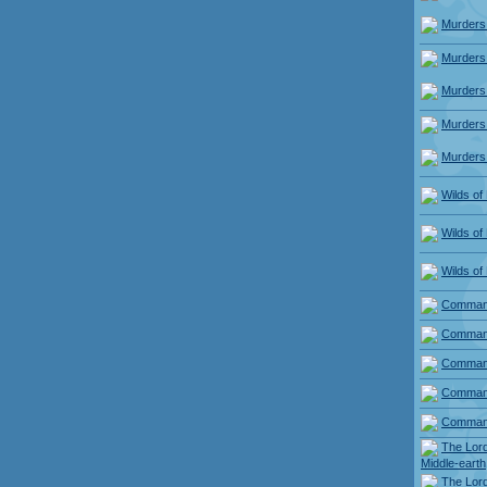
Murders
Murders
Murders
Murders
Murders
Wilds of
Wilds of
Wilds of
Comman
Comman
Comman
Comman
Comman
The Lord
Middle-earth
The Lord