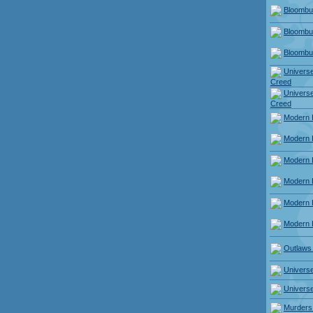
Bloombu
Bloombu
Bloombu
Universe
Creed
Universe
Creed
Modern 
Modern 
Modern 
Modern 
Modern 
Modern 
Outlaws 
Universe
Universe
Murders