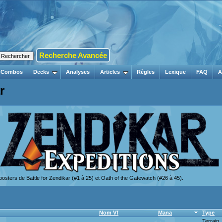
Recherche Avancée
Combos
Decks
Analyses
Articles
Règles
Lexique
FAQ
A
r
s boosters de Battle for Zendikar (#1 à 25) et Oath of the Gatewatch (#26 à 45).
Nom Vf
Mana
Type
Terrain