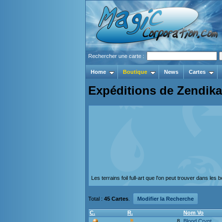
Rechercher une carte :
Home
Boutique
News
Cartes
Expéditions de Zendika
Les terrains foil full-art que l'on peut trouver dans le
Total :
45 Cartes
.
Modifier la Recherche
C.
R.
Nom Vo
8.
Blood Crypt