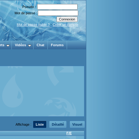
Pseudo :
Mot de passe :
Mot de passe oublié ?
-
Créer un compte
rts
Vidéos
Chat
Forums
Affichage :
Liste
Détaillé
Visuel
F/E