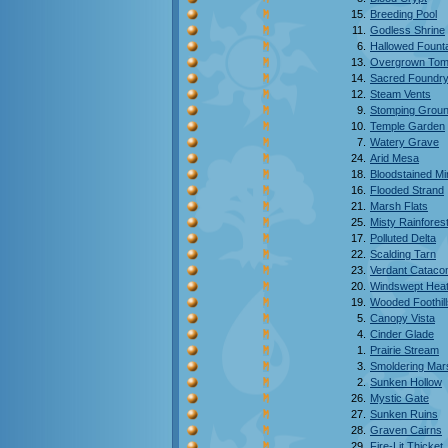
15.
Breeding Pool
11.
Godless Shrine
6.
Hallowed Fount
13.
Overgrown To
14.
Sacred Foundr
12.
Steam Vents
9.
Stomping Grou
10.
Temple Garden
7.
Watery Grave
24.
Arid Mesa
18.
Bloodstained Mi
16.
Flooded Strand
21.
Marsh Flats
25.
Misty Rainfores
17.
Polluted Delta
22.
Scalding Tarn
23.
Verdant Catac
20.
Windswept Hea
19.
Wooded Foothill
5.
Canopy Vista
4.
Cinder Glade
1.
Prairie Stream
3.
Smoldering Mar
2.
Sunken Hollow
26.
Mystic Gate
27.
Sunken Ruins
28.
Graven Cairns
29.
Fire-Lit Thicket