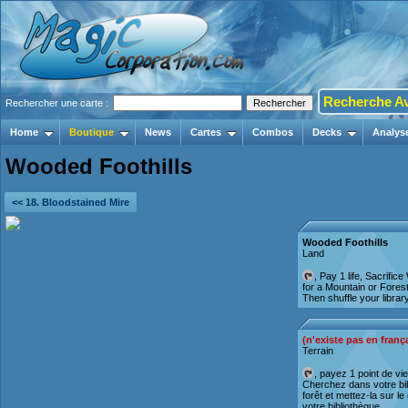
Recherche A
Rechercher une carte :
Home
Boutique
News
Cartes
Combos
Decks
Analys
Wooded Foothills
<< 18. Bloodstained Mire
Wooded Foothills
Land
, Pay 1 life, Sacrific
for a Mountain or Forest 
Then shuffle your library
(n'existe pas en franç
Terrain
, payez 1 point de vie
Cherchez dans votre bi
forêt et mettez-la sur l
votre bibliothèque.