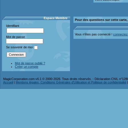
Espace Membre
Pour des questions sur cette carte
Identifiant
Vous n'êtes pas connecté !
connectez
Mot de passe
Se souvenir de moi
Mot de passe oublié ?
Créer un compte
MagicCorporation.com v6.1 © 2000-2026. Tous droits réservés. - Déclaration CNIL n°12
Accueil
|
Mentions légales, Conditions Générales d'Utilisation et Politique de confidentialité