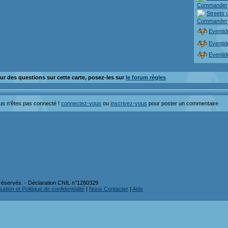
Commander
Streets 
Commander
Eventid
Eventid
Eventid
ur des questions sur cette carte, posez-les sur
le forum règles
us n'êtes pas connecté !
connectez-vous
ou
inscrivez-vous
pour poster un commentaire
réservés. - Déclaration CNIL n°1280329
ation et Politique de confidentialité
|
Nous Contacter
|
Aide