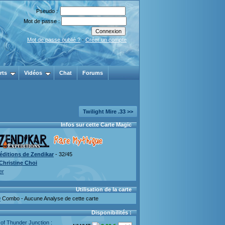
Pseudo :
Mot de passe :
Mot de passe oublié ?
-
Créer un compte
rts
Vidéos
Chat
Forums
Twilight Mire .33 >>
Infos sur cette Carte Magic
éditions de Zendikar
- 32/45
Christine Choi
er
Utilisation de la carte
0
Combo - Aucune Analyse de cette carte
Disponibilités :
of Thunder Junction :