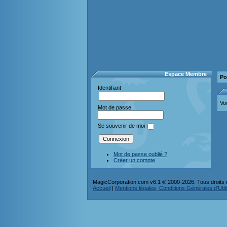
Espace Membre
Po
Identifiant
Vo
Mot de passe
Se souvenir de moi
Mot de passe oublié ?
Créer un compte
MagicCorporation.com v6.1 © 2000-2026. Tous droits 
Accueil
|
Mentions légales, Conditions Générales d'Utilis