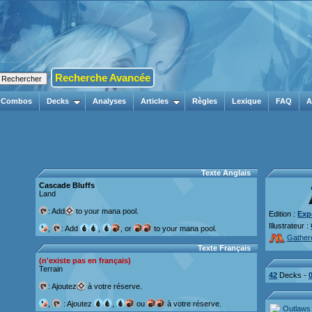
Recherche Avancée
Combos
Decks
Analyses
Articles
Règles
Lexique
FAQ
A
Texte Anglais
Cascade Bluffs
Land
: Add
to your mana pool.
Edition :
Exp
Illustrateur :
,
: Add
,
, or
to your mana pool.
Gather
Texte Français
(n'existe pas en français)
Terrain
42
Decks -
: Ajoutez
à votre réserve.
,
: Ajoutez
,
ou
à votre réserve.
Outlaws 