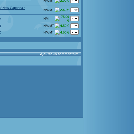
NM/MT
2.00 €
of New Capenna :
NM/MT
2.40 €
75.00
e
NM
€
e
NM/MT
4.50 €
e
NM/MT
4.50 €
Ajouter un commentaire