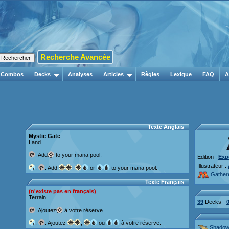
Recherche Avancée
Combos
Decks
Analyses
Articles
Règles
Lexique
FAQ
A
Texte Anglais
Mystic Gate
Land
: Add
to your mana pool.
Edition :
Exp
Illustrateur :
,
: Add
,
or
to your mana pool.
Gather
Texte Français
(n'existe pas en français)
Terrain
39
Decks -
: Ajoutez
à votre réserve.
,
: Ajoutez
,
ou
à votre réserve.
Shado