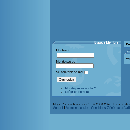
Espace Membre
Po
Identifiant
Vo
Mot de passe
Se souvenir de moi
Mot de passe oublié ?
Créer un compte
MagicCorporation.com v6.1 © 2000-2026. Tous droits 
Accueil
|
Mentions légales, Conditions Générales d'Utilis