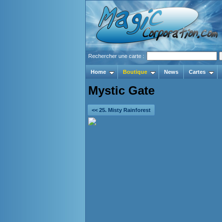
Rechercher une carte :
Home
Boutique
News
Cartes
Mystic Gate
<< 25. Misty Rainforest