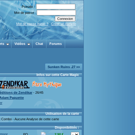
Pseudo :
Mot de passe :
Mot de passe oublié ?
-
Créer un compte
rts
Vidéos
Chat
Forums
Sunken Ruins .27 >>
Infos sur cette Carte Magic
éditions de Zendikar
- 26/45
Adam Paquette
er
Utilisation de la carte
0
Combo - Aucune Analyse de cette carte
Disponibilités :
wmoor
PO
2.90 €