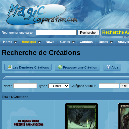
Recherche A
Rechercher une carte :
Home
Boutique
News
Cartes
Combos
Decks
Analys
Recherche de Créations
Les Dernières Créations
Proposer une Création
Aide
Nom :
Type :
Catégorie :
Auteur :
Total :
6 Créations
.