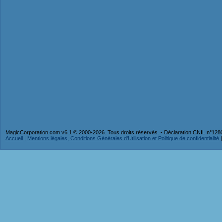
MagicCorporation.com v6.1 © 2000-2026. Tous droits réservés. - Déclaration CNIL n°12
Accueil
|
Mentions légales, Conditions Générales d'Utilisation et Politique de confidentialité