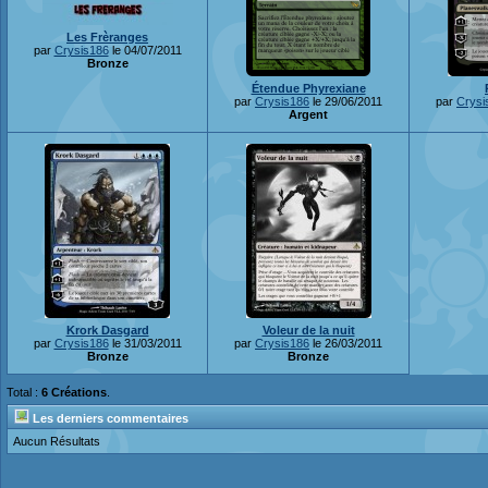
Les Frèranges
par
Crysis186
le 04/07/2011
Bronze
Étendue Phyrexiane
par
Crysis186
le 29/06/2011
par
Crysi
Argent
Krork Dasgard
Voleur de la nuit
par
Crysis186
le 31/03/2011
par
Crysis186
le 26/03/2011
Bronze
Bronze
Total :
6 Créations
.
Les derniers commentaires
Aucun Résultats