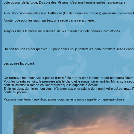
côté obscur de la force. Du côté des Mirrans, c'est une héroïne qui les représentera
Avec donc une nouvelle capa, Battle cry (Cri de guerre en français) qui promet de mettre l'
A noter que pour les lauch parties, une seule carte sera offerte :
Toujours dans le thème de la dualité, deux Crusader ont été dévoilés aux Worlds
Du bon bourrin en perspective. Et pour conclure, je remets les deux premiers scans conn
Les quatre Intro pack :
On retrouve nos bons vieux packs d'intro à 60 cartes dont le booster qui lui restera fidèle!
Pour les créatures foils, la première allie le blanc et le rouge, sûrement les Mirrans, la s
dont l'illustration à l'air de vouloir prouver que la capacité à évolué.
Enfin les deux dernières font plus référence aux phyrexians dont une hydre qui est magnifiq
doute au poison.
Passons maintenant aux illsutrations dont certains nous rappelleront quelque chose :