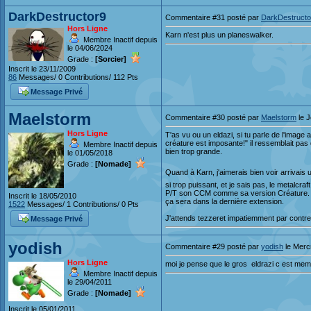
DarkDestructor9
Commentaire #31 posté par
DarkDestructo
Hors Ligne
Karn n'est plus un planeswalker.
Membre Inactif depuis
le 04/06/2024
Grade :
[Sorcier]
Inscrit le 23/11/2009
86
Messages/ 0 Contributions/ 112 Pts
Message Privé
Maelstorm
Commentaire #30 posté par
Maelstorm
le J
Hors Ligne
T'as vu ou un eldazi, si tu parle de l'image
créature est imposante!" il ressemblait pa
Membre Inactif depuis
bien trop grande.
le 01/05/2018
Grade :
[Nomade]
Quand à Karn, j'aimerais bien voir arrivais
si trop puissant, et je sais pas, le metalcraft
P/T son CCM comme sa version Créature. Ca
Inscrit le 18/05/2010
ça sera dans la dernière extension.
1522
Messages/ 1 Contributions/ 0 Pts
J'attends tezzeret impatiemment par contre.
Message Privé
yodish
Commentaire #29 posté par
yodish
le Merc
Hors Ligne
moi je pense que le gros eldrazi c est me
Membre Inactif depuis
le 29/04/2011
Grade :
[Nomade]
Inscrit le 05/01/2011