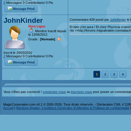
0
Messages/ 0 Contributions/ 0 Pts
Message Privé
JohnKinder
Commentaire #28 posté par
JohnKinder
le 
Hors Ligne
Et bien y'en aura ! Et chez Phyrexia vraise
<br />http://forums.mtgsalvation.com/at
Membre Inactif depuis
le 13/06/2012
Grade :
[Nomade]
Inscrit le 20/03/2010
2
Messages/ 0 Contributions/ 0 Pts
Message Privé
1
2
3
4
Vous n'êtes pas connecté !
connectez-vous
ou
inscrivez-vous
pour poster un commentai
MagicCorporation.com v6.1 © 2000-2026. Tous droits réservés. - Déclaration CNIL n°12
Accueil
|
Mentions légales, Conditions Générales d'Utilisation et Politique de confidentialité