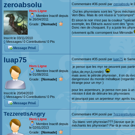
zeroabsolu
Commentaire #36 posté par
zeroabsolu
le 
Hors Ligne
Oui les phyrexians sont les "gros méchants
Vert-Bleu. Mais ils ont réussi à "corrompre
Membre Inactif depuis
le 26/04/2011
Et sinon le noir n'est pas la couleur "spéci
exemple, les Eldrazis aussi sont des "gros
Grade :
[Nomade]
Donc rien de choquant. Il y a juste les phyr
(vivement qu'ils corrompent tout Mirrondin
Inscrit le 03/11/2010
0
Messages/ 0 Contributions/ 0 Pts
Message Privé
luap75
Commentaire #35 posté par
luap75
le Same
Hors Ligne
je pense que les myr ne peuvent pas partir 
Membre Inactif depuis
(plus,de,myr,à,rondin)
le 01/08/2011
mais avec le pétrole phyrexian , il on du évo
dangereuse du monde métallique (regarder bi
Grade :
[Nomade]
étrange pour un myr )
pour les arpenteurs, je pense non pas à un r
Inscrit le 20/04/2010
mission il doit de détruire les phyrexians
0
Messages/ 0 Contributions/ 0 Pts
et pourquoi pas un arpenteur myr après to
Message Privé
TezzeretIsAngry
Commentaire #34 posté par
TezzeretIsAng
Hors Ligne
Du blanc vert phyrexian??? j'avoue que je 
Membre Inactif depuis
méchants les phyrexian? Par-là je veux dir
le 02/01/2013
Grade :
[Nomade]