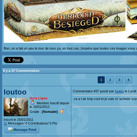
Bon, on a fait un peu le tour de tous ça, en tout cas, j'espère que toutes ces images vous a
Il y a 37 Commentaires
1
2
3
4
loutoo
Commentaire #37 posté par
loutoo
le Lundi
Hors Ligne
ca a l air trop cool et je vais m' acheter s
Membre Inactif depuis
le 26/01/2012
Grade :
[Nomade]
Inscrit le 25/01/2011
11
Messages/ 0 Contributions/ 0 Pts
Message Privé