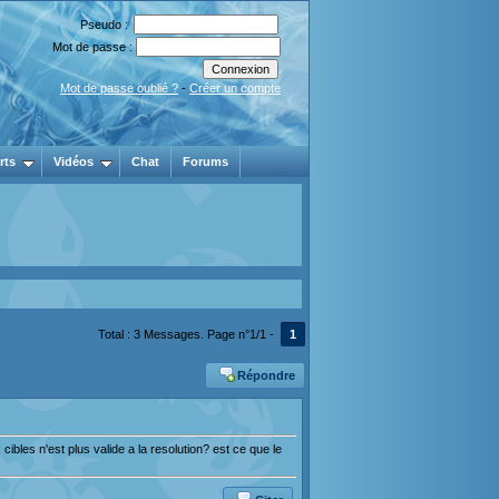
Pseudo :
Mot de passe :
Mot de passe oublié ?
-
Créer un compte
rts
Vidéos
Chat
Forums
Total : 3 Messages. Page n°1/1 -
1
Répondre
ibles n'est plus valide a la resolution? est ce que le