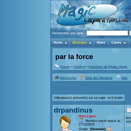
Rechercher une carte :
Home
Boutique
News
Cartes
par la force
Forum
>
Général
>
Questions de Règles Magic
Rechercher
Liste des Membres
Aide
Utilisateur(s) présent(s) sur ce sujet :
et 0 invités
drpandinus
Hors Ligne
bonj
Membre Inactif depuis le
sor
27/10/2019
Grade :
[Nomade]