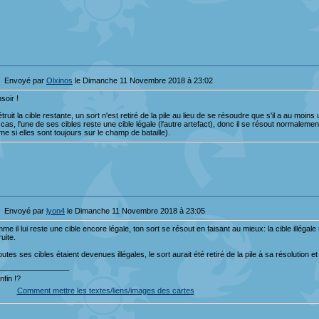
Envoyé par
Olxinos
le Dimanche 11 Novembre 2018 à 23:02
soir !
détruit la cible restante, un sort n'est retiré de la pile au lieu de se résoudre que s'il a au moin
 cas, l'une de ses cibles reste une cible légale (l'autre artefact), donc il se résout normalemen
e si elles sont toujours sur le champ de bataille).
Envoyé par
lyon4
le Dimanche 11 Novembre 2018 à 23:05
me il lui reste une cible encore légale, ton sort se résout en faisant au mieux: la cible illégal
ruite.
toutes ses cibles étaient devenues illégales, le sort aurait été retiré de la pile à sa résolution e
_________________
nfin !?
Comment mettre les textes/liens/images des cartes