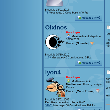
Inscrit le 18/01/2017
71
Messages/ 0 Contributions/ 0 Pts
Message Privé
Olxinos
Hors Ligne
Bon
Membre Inactif depuis le
18/06/2022
Il 
ton
Grade :
[Nomade]
mêm
Inscrit le 10/10/2010
1189
Messages/ 0 Contributions/ 0 Pts
Message Privé
lyon4
Hors Ligne
com
Modérateur Actif
dét
Modération :
Forum, Lexique,
Cartes
si 
Grade :
[Modo Forum]
__
M'e
Inscrit le 15/01/2003
Dernière connexion : hier, à 16:46
32051
Messages/ 0 Contributions/ 191 Pts