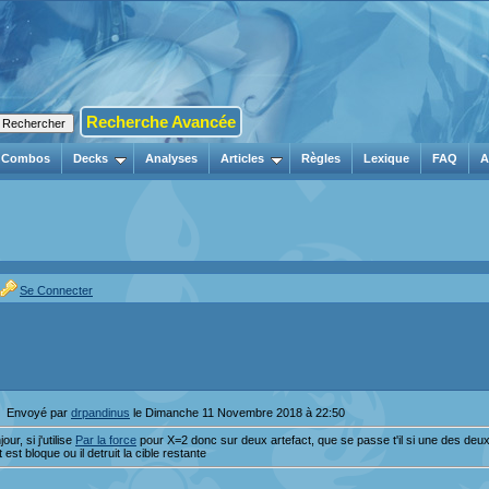
Recherche Avancée
Combos
Decks
Analyses
Articles
Règles
Lexique
FAQ
A
Se Connecter
Envoyé par
drpandinus
le Dimanche 11 Novembre 2018 à 22:50
our, si j'utilise
Par la force
pour X=2 donc sur deux artefact, que se passe t'il si une des deux c
t est bloque ou il detruit la cible restante