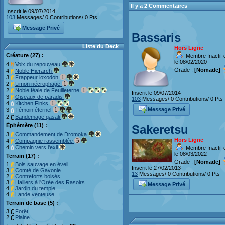
Il y a 2 Commentaires
Inscrit le 09/07/2014
103
Messages/ 0 Contributions/ 0 Pts
Message Privé
Bassaris
Liste du Deck
Hors Ligne
Créature (27) :
Membre Inactif 
le 08/02/2020
4
Voix du renouveau
Grade :
[Nomade]
4
Noble Hierarch
3
Frappeur loxodon
2
Limon nécrophage
2
Noble féale de Feuilleterne
Inscrit le 09/07/2014
3
Oiseaux de paradis
103
Messages/ 0 Contributions/ 0 Pts
4
Kitchen Finks
Message Privé
3
Témoin éternel
2
Bandemage qasali
Éphémère (11) :
Sakeretsu
3
Commandement de Dromoka
Hors Ligne
4
Compagnie rassemblée
4
Chemin vers l'exil
Membre Inactif 
le 08/03/2022
Terrain (17) :
Grade :
[Nomade]
1
Bois sauvage en éveil
Inscrit le 27/02/2013
3
Comté de Gavonie
13
Messages/ 0 Contributions/ 0 Pts
2
Contreforts boisés
3
Halliers à l'Orée des Rasoirs
Message Privé
4
Jardin du temple
4
Lande venteuse
Terrain de base (5) :
3
Forêt
2
Plaine