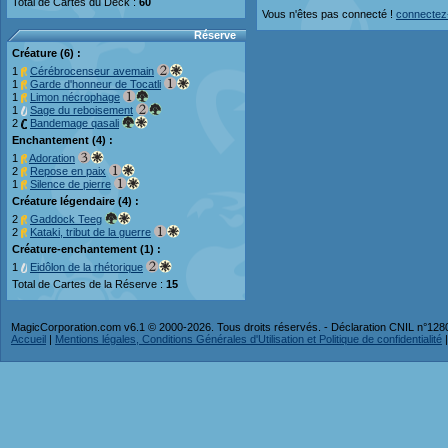
Total de Cartes du Deck :
60
Vous n'êtes pas connecté !
connectez
Réserve
Créature (6) :
1
Cérébrocenseur avemain
1
Garde d'honneur de Tocatli
1
Limon nécrophage
1
Sage du reboisement
2
Bandemage qasali
Enchantement (4) :
1
Adoration
2
Repose en paix
1
Silence de pierre
Créature légendaire (4) :
2
Gaddock Teeg
2
Kataki, tribut de la guerre
Créature-enchantement (1) :
1
Eidôlon de la rhétorique
Total de Cartes de la Réserve :
15
MagicCorporation.com v6.1 © 2000-2026. Tous droits réservés. - Déclaration CNIL n°12
Accueil
|
Mentions légales, Conditions Générales d'Utilisation et Politique de confidentialité