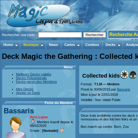
Recherche A
Rechercher une carte :
Home
Boutique
News
Cartes
Combos
Decks
Analys
Deck Magic the Gathering : Collected 
Menu
Meilleurs Decks validés
Collected kids
Decks Préconstruits
Decks perso des Membres
Format :
T1.M — Modern
Mes Decks
Posté le 30/06/2015 par
Bassaris
Ajouter un Deck
Mise à jour le 22/01/2018
Visibilité : Non Validé Public
Fiche du Membre
Bassaris
Deux trois problème contre les deck c
Hors Ligne
rennouveau et des kitchen finks et un 
Membre Inactif depuis le
08/02/2020
Bon match-up contre: Burn, Zoo
Grade :
[Nomade]