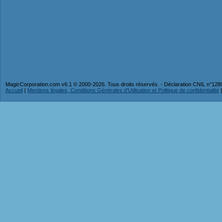
MagicCorporation.com v6.1 © 2000-2026. Tous droits réservés. - Déclaration CNIL n°12
Accueil
|
Mentions légales, Conditions Générales d'Utilisation et Politique de confidentialité