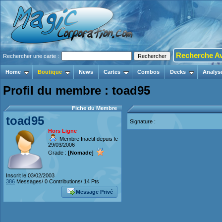
Recherche A
Rechercher une carte :
Home
Boutique
News
Cartes
Combos
Decks
Analys
Profil du membre : toad95
Fiche du Membre
toad95
Signature :
Hors Ligne
Membre Inactif depuis le
29/03/2006
Grade :
[Nomade]
Inscrit le 03/02/2003
386
Messages/ 0 Contributions/ 14 Pts
Message Privé