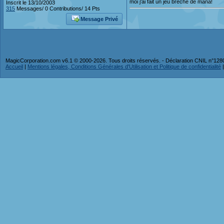
moi j'ai fait un jeu breche de mana!
Inscrit le 13/10/2003
315
Messages/ 0 Contributions/ 14 Pts
Message Privé
MagicCorporation.com v6.1 © 2000-2026. Tous droits réservés. - Déclaration CNIL n°12
Accueil
|
Mentions légales, Conditions Générales d'Utilisation et Politique de confidentialité