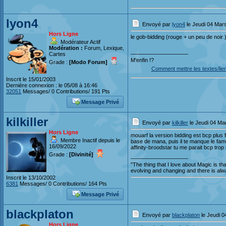
lyon4
Envoyé par
lyon4
le Jeudi 04 Mar
Hors Ligne
le gob-bidding (rouge + un peu de noir 
Modérateur Actif
Modération :
Forum, Lexique,
___________________
Cartes
M'enfin !?
Grade :
[Modo Forum]
Comment mettre les textes/lie
Inscrit le 15/01/2003
Dernière connexion : le 05/08 à 16:46
32051
Messages/ 0 Contributions/ 191 Pts
Message Privé
kilkiller
Envoyé par
kilkiller
le Jeudi 04 Ma
Hors Ligne
mouarf la version bidding est bcp plus 
Membre Inactif depuis le
base de mana, puis il te manque le fame
16/09/2022
affinity-broodstar tu me parait bcp trop l
Grade :
[Divinité]
___________________
"The thing that I love about Magic is th
evolving and changing and there is al
Inscrit le 13/10/2002
6381
Messages/ 0 Contributions/ 164 Pts
Message Privé
blackplaton
Envoyé par
blackplaton
le Jeudi 0
Hors Ligne