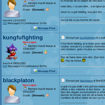
tu m'aurais dit un splash de vert pour c
Membre Inactif depuis le
10/11/2007
mais bleu, c un peu idiot... a la rigeur
Grade :
[Nomade]
sinon il y a gob bidding, bcp plus fort....
___________________
moi j'ai fait un jeu breche de mana!
Inscrit le 13/10/2003
315
Messages/ 0 Contributions/ 14 Pts
Message Privé
kungfufighting
Envoyé par
kungfufighting
le Lund
Hors Ligne
C'est fini le bidding. je te butte avec
Membre Inactif depuis le
couleur. ensuite il y a matrice d'amortis
10/06/2007
anti cimetiere. gobs n'a plus sa chance
Grade :
[Sorcier]
___________________
Pas de haine dans mes dire. Que mon a
. Pas de frimes.
Inscrit le 08/05/2003
844
Messages/ 0 Contributions/ 84 Pts
Message Privé
blackplaton
Envoyé par
blackplaton
le Mardi 0
Hors Ligne
si gob n'a pas brillé c'est qu'il est moi
Membre Inactif depuis le
affinity a des volantes et des thons... j
10/11/2007
faire des degats exclusivement et avoir 
piocher du format, tout ets de la faute d
Grade :
[Nomade]
condition de kill en debut de tour ça n'a r
___________________