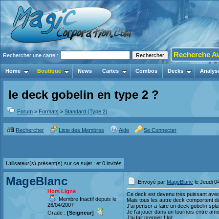
Recherche A
Rechercher une carte :
Home
Boutique
News
Cartes
Combos
Decks
Analys
le deck gobelin en type 2 ?
Forum
>
Formats
>
Standard (Type 2)
Rechercher
Liste des Membres
Aide
Se Connecter
Utilisateur(s) présent(s) sur ce sujet :
et 0 invités
MageBlanc
Envoyé par
MageBlanc
le Jeudi 0
Hors Ligne
Ce deck est devenu très puissant avec 
Membre Inactif depuis le
Mais tous les autre deck comportent des
26/04/2007
J'ai penser a faire un deck gobelin splas
Je l'ai jouer dans un tournois entre ami
Grade :
[Seigneur]
J'ai fait premier !:lol: