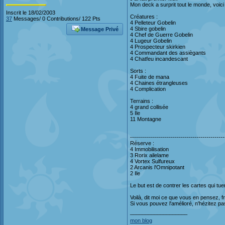
Mon deck a surprit tout le monde, voici l
Inscrit le 18/02/2003
Créatures :
37
Messages/ 0 Contributions/ 122 Pts
4 Pelleteur Gobelin
4 Sbire gobelin
Message Privé
4 Chef de Guerre Gobelin
4 Lugeur Gobelin
4 Prospecteur skirkien
4 Commandant des assiègants
4 Chatfeu incandescant
Sorts :
4 Fuite de mana
4 Chaines étrangleuses
4 Complication
Terrains :
4 grand collisée
5 Ile
11 Montagne
-----------------------------------------------
Réserve :
4 Immobilisation
3 Rorix ailelame
4 Vortex Sulfureux
2 Arcanis l'Omnipotant
2 Ile
Le but est de contrer les cartes qui tu
Voilà, dit moi ce que vous en pensez, 
Si vous pouvez l'amélioré, n'hézitez pa
___________________
mon blog