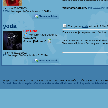
___________________
Webmaster du site.
http://www.dev-t
Inscrit le 26/06/2003
1230
Messages/ 0 Contributions/ 106 Pts
Message Privé
yoda
Envoyé par
yoda
le Lundi 17 Mai 
Hors Ligne
Dans ce cas je ne peux que m'incliner. 
Membre Inactif depuis le
___________________
02/11/2006
Avec Windows 98, Windows était au bo
Grade :
[Seigneur]
Windows XP, ils ont fait un grand pas 
Inscrit le 31/12/2002
97
Messages/ 0 Contributions/ 162 Pts
Message Privé
MagicCorporation.com v6.1 © 2000-2026. Tous droits réservés. - Déclaration CNIL n°12
Accueil
|
Mentions légales, Conditions Générales d'Utilisation et Politique de confidentialité