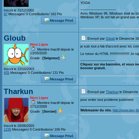
YODA
___________________
Inscrit le 31/12/2002
Avec Windows 98, Windows était au bo
97
Messages/ 0 Contributions/ 162 Pts
Windows XP, ils ont fait un grand pas 
Message Privé
Gloub
Envoyé par
Gloub
le Dimanche 16
Hors Ligne
je suis tout a fait d'accord avec toi, c
Membre Inactif depuis le
13/05/2020
Le retour du HTML !!!!!!!!!!!!!!!!!!!!! J
Grade :
[Seigneur]
___________________
Cliquez sur ma bannière, et vous re
booster gratuit.
Inscrit le 22/10/2003
425
Messages/ 0 Contributions/ 131 Pts
Message Privé
Tharkun
Envoyé par
Tharkun
le Dimanche 
Hors Ligne
pour eviter tout probleme justement
Membre Inactif depuis le
___________________
27/12/2009
Webmaster du site.
http://www.dev-t
Grade :
[Sorcier]
Inscrit le 26/06/2003
1230
Messages/ 0 Contributions/ 106 Pts
Message Privé