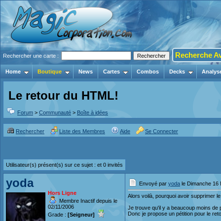
Recherche A
Rechercher une carte :
Home
Boutique
News
Cartes
Combos
Decks
Analys
Le retour du HTML!
Forum
>
Communauté
>
Boîte à idées
Rechercher
Liste des Membres
Aide
Se Connecter
Utilisateur(s) présent(s) sur ce sujet :
et 0 invités
yoda
Envoyé par
yoda
le Dimanche 16 
Hors Ligne
Alors voilà, pourquoi avoir supprimer 
Membre Inactif depuis le
02/11/2006
Je trouve qu'il y a beaucoup moins de p
Donc je propose un pétition pour le re
Grade :
[Seigneur]