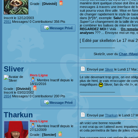
manière dont quelque chose doit être a
Grade :
[Divinité]
messages à travers une interface de bo
suit pourra vous être utile. Mise en f
de changer rapidement le style de base 
Inscrit le 12/12/2003
dans [b*[/b*, exemple:
Salut
Pour soulig
2551
Messages/ 0 Contributions/ 356 Pts
Super!
Le changement de la taille de vo
je combiner les balises de mise en form
Message Privé
REGARDEZ MOI !
Voilà ...
On remplace
analyses
??? ... Envoyez moi un mp, ou 
[ Edité par skelleton Le 17 mai 2
___________________
Skelz0r, user du
Chan #Magi
Sliver
Envoyé par
Sliver
le Lundi 17 Mai
Hors Ligne
Le site devenant trop gros, on est obligé
Membre Inactif depuis le
plus de html, je vais m'occuper de comp
18/11/2016
magnifiques
Sliver, fan du <hr />, e
Grade :
[Divinité]
___________________
Inscrit le 03/02/2002
2654
Messages/ 0 Contributions/ 200 Pts
Message Privé
Tharkun
Envoyé par
Tharkun
le Lundi 17 M
Hors Ligne
ah voici une bonne nouvelle
Membre Inactif depuis le
c est vrai qu on l attend avec impatienc
27/12/2009
et cela permettra de faire de jolies cho
Grade :
[Sorcier]
bon courage pour cet update de securi