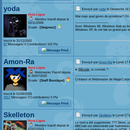
yoda
Envoyé par
yoda
le Dimanche 16 
Hors Ligne
Wai mais quel genre de problème? On 
Membre Inactif depuis le
___________________
02/11/2006
Avec Windows 98, Windows était au bo
Grade :
[Seigneur]
Windows XP, ils ont fait un grand pas 
Inscrit le 31/12/2002
97
Messages/ 0 Contributions/ 162 Pts
Message Privé
Amon-Ra
Envoyé par
Amon-Ra
le Lundi 17 
Hors Ligne
le
BBcode
, tu connais ?
Webmaster Passif depuis
___________________
le 26/07/2025
Créateur et Webmaster de MagicCorpo
Grade :
[Staff Boutique]
Inscrit le 01/09/2000
2917
Messages/ 3 Contributions/ 0 Pts
Message Privé
Skelleton
Envoyé par
Skelleton
le Lundi 17 
Hors Ligne
Le html a été supprimmer ??? Sinon, un
Membre Inactif depuis le
BBCode est déterminée par l'administra
07/07/2013
même est similaire au styile du HTML, le