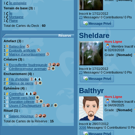
1
Île enneigée
Terrain de base (3) :
1
Île
Inscrit le 17/11/2012
1
Montagne
23
Messages/ 0 Contributions/ 0 Pts
1
Plaine
Message Privé
Total de Cartes du Deck :
60
Sheldare
Réserve
Artefact (3) :
Hors Ligne
Membre Inactif 
1
Battecrâne
le 02/03/2018
1
Explosifs artificiels
1
Matrice d'amortissement
Grade :
[Nomade]
Créature (3) :
1
Escouflenfer foudregueule
Inscrit le 17/11/2012
2
Cérébrocenseur avemain
23
Messages/ 0 Contributions/ 0 Pts
Enchantement (4) :
Message Privé
2
Fils d'infidélité
2
Silence de pierre
Balthyr
Éphémère (4) :
1
Contreflux
Hors Ligne
1
Chemin vers l'exil
Membre Inactif 
1
Épuration céleste
le 04/09/2025
1
Usure // Déchiqueture
//
Grade :
[Nomade]
Rituel (1) :
1
Salage rigoureux
Total de Cartes de la Réserve :
15
Inscrit le 28/07/2012
3098
Messages/ 0 Contributions/ 0 Pt
Message Privé