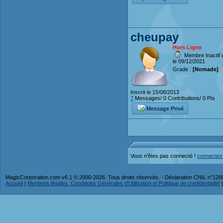
cheupay
Hors Ligne
Membre Inactif 
le 09/12/2021
Grade :
[Nomade]
Inscrit le 15/08/2013
7
Messages/ 0 Contributions/ 0 Pts
Message Privé
Vous n'êtes pas connecté !
connectez
MagicCorporation.com v6.1 © 2000-2026. Tous droits réservés. - Déclaration CNIL n°12
Accueil
|
Mentions légales, Conditions Générales d'Utilisation et Politique de confidentialité