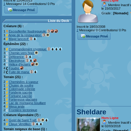
Hors Ligne
Inscrit le 12/04/2013
1
Messages/ 14 Contributions/ 0 Pts
Membre Inactif 
le 15/03/2017
Message Privé
Grade :
[Nomade]
Liste du Deck
Créature (6) :
Inscrit le 18/03/2008
2
Messages/ 0 Contributions/ 0 Pts
1
Escouflenfer foudregueule
1
Ange de la restauration
Message Privé
4
Mage lancevif
Éphémère (22) :
3
Commandement cryptique
3
Chemin vers l'exil
3
Déférence
3
Électrolyse
4
Hélice d'éclairs
4
Foudre
2
Fuite de mana
Terrain (21) :
2
Cheminées à vapeur
1
Chutes de soufre
4
Colonnade céleste
1
Fonderie sacrée
2
Fontaine sacrée
1
Forteresse glaciaire
4
Lac de montagne bouillant
4
Mesa aride
Sheldare
2
Frontière tectonique
Créature légendaire (7) :
Hors Ligne
4
Geist de Saint Traft
Membre Inactif 
3
Clique Vendilion
le 02/03/2018
Terrain neigeux de base (1) :
Grade :
[Nomade]