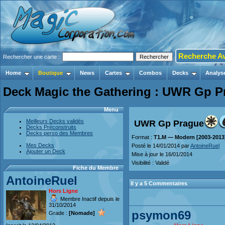
Recherche A
Rechercher une carte :
Home
Boutique
News
Cartes
Combos
Decks
Analys
Deck Magic the Gathering : UWR Gp P
Menu
Meilleurs Decks validés
UWR Gp Prague
Decks Préconstruits
Decks perso des Membres
Format :
T1.M — Modern [2003-2013
Mes Decks
Posté le 14/01/2014 par
AntoineRuel
Ajouter un Deck
Mise à jour le 16/01/2014
Visibilité : Validé
Fiche du Membre
AntoineRuel
Il y a 5 Commentaires
Hors Ligne
Membre Inactif depuis le
31/10/2014
psymon69
Grade :
[Nomade]