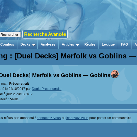
Recherche Avancée
Combos
Decks
Analyses
Articles
Règles
Lexique
FAQ
A
ng : [Duel Decks] Merfolk vs Goblins —
[Duel Decks] Merfolk vs Goblins — Goblins
rmat :
Préconstruit
sté le 24/10/2017 par
DecksPreconstruits
se à jour le 24/10/2017
ibilité : Validé
us n'êtes pas connecté !
connectez-vous
ou
inscrivez-vous
pour poster un commentaire