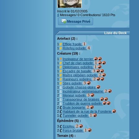
Inscrit le 01/02/2005
4
Messages/ 0 Contributions/ 1610 Pts
Message Privé
Liste du Deck
Artefact (2) :
1
Effigie fragile
1
Rotefeu gobelin
Créature (19) :
1
Instigateur de terrier
1
Chef de clan gobelin
1
Diplomates gobelins
1
Escadre de bataille
1
Maître plébéien gobelin
1
Rapineurs gobelins
1
Sbire gobelin
1
Gobelin chasse-gloire
1
Incinérateur gemmepaume
2
Meneur gobelin
1
Transporteur de braises
2
Trublion de guerre gobelin
2
Brute boggarte
2
Habitant de la rue de la Fonderie
1
Tunnelier gobelin
Éphémère (5) :
3
Ectofeu
2
Force brutale
Terrain (4) :