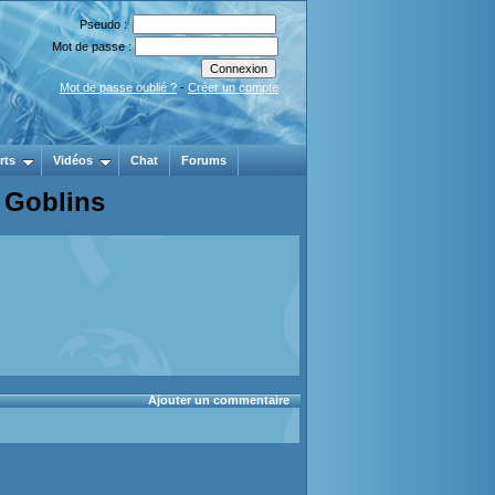
Pseudo :
Mot de passe :
Mot de passe oublié ?
-
Créer un compte
rts
Vidéos
Chat
Forums
 Goblins
Ajouter un commentaire