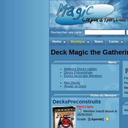
Rechercher une carte :
Home
Boutique
News
Cartes
Deck Magic the Gatheri
Menu
Meilleurs Decks validés
Decks Préconstruits
Decks perso des Membres
Fo
Mes Decks
Po
Ajouter un Deck
Mi
Vis
Fiche du Membre
DecksPreconstruits
Hors Ligne
Vo
Membre Inactif depuis le
26/05/2022
Grade :
[Légende]