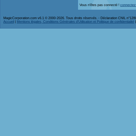
Vous n'êtes pas connecté !
connectez
MagicCorporation.com v6.1 © 2000-2026. Tous droits réservés. - Déclaration CNIL n°12
Accueil
|
Mentions légales, Conditions Générales d'Utilisation et Politique de confidentialité