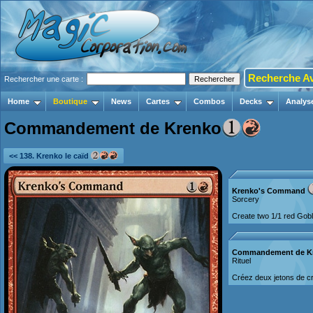
Recherche A
Rechercher une carte :
Home
Boutique
News
Cartes
Combos
Decks
Analys
Commandement de Krenko
<< 138. Krenko le caïd
Krenko's Command
Sorcery
Create two 1/1 red Gobl
Commandement de K
Rituel
Créez deux jetons de cr