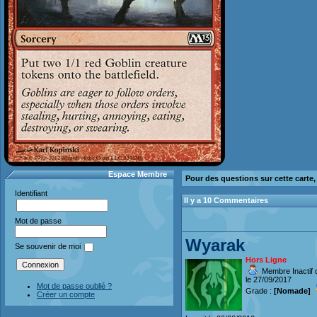
Espace Membre
Pour des questions sur cette carte
Identifiant
Il y a 10 Commentaires
Mot de passe
Wyarak
Se souvenir de moi
Hors Ligne
Membre Inactif 
le 27/09/2017
Mot de passe oublié ?
Grade :
[Nomade]
Créer un compte