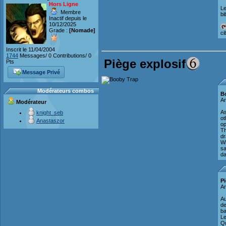
Hors Ligne
Le
Membre
bi
Inactif depuis le
10/12/2025
Grade :
[Nomade]
ci
Inscrit le 11/04/2004
1744
Messages/ 0 Contributions/ 0
Piège explosif
Pts
Message Privé
Modérateurs combos
B
Ar
Modérateur
As
knight_seb
ot
Anastaszor
op
Th
dr
Wh
sa
da
Pi
Ar
Au
de
ba
Le
Qu