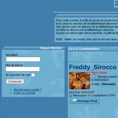
sa
Pi
Pour cette combo, il suffit de poser la Lanterne 
Si la carte du dessus de la bibliothèque adverse e
Dès que la carte du dessus de la bibliothèque adv
révélée du dessus de la bibliothèque adverse.
Quand cet adversaire devra piocher, il suffit de lai
NdM : Validé car moins cher que la version avec V
Espace Membre
Il y a 11 Commentaires
Identifiant
Freddy_Sirocco
Mot de passe
Hors Ligne
Se souvenir de moi
Membre Inactif 
le 04/04/2023
Grade :
[Nomade]
Mot de passe oublié ?
Inscrit le 23/01/2017
Créer un compte
17
Messages/ 0 Contributions/ 0 Pts
Message Privé