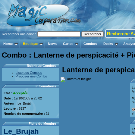
Recherche A
Rechercher une carte :
Home
Boutique
News
Cartes
Combos
Decks
Analys
Combo : Lanterne de perspicacité + Pi
Rubrique Combos
Lanterne de perspica
Liste des Combos
Proposer une Combo
Informations
La
Ar
Etat :
Acceptée
Date :
19/10/2005 à 23:02
Pl
re
Auteur :
Le_Brujah
Lecture :
5937
sh
Nombre de commentaire :
11
Fiche du Membre
Le_Brujah
La
Ar