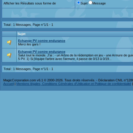
Afficher les Résultats sous forme de
Sujet
Message
Total : 1 Messages. Page n°1/1 -
1
Sujet
Echange PV contre endurance
Merci les gars !
Echange PV contre endurance
Salut tout le monde. J'ai : - un Arbre de la rédemption en jeu - une Armure de gu
5 PV. 1) Si j'équipe l'arbre avec l'armure, il passe de 0/13 à 0/19...
Total : 1 Messages. Page n°1/1 -
1
MagicCorporation.com v6.1 © 2000-2026. Tous droits réservés. - Déclaration CNIL n°12
Accueil
|
Mentions légales, Conditions Générales d'Utilisation et Politique de confidentialité