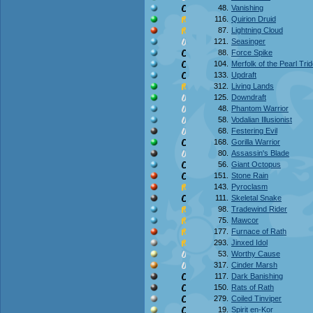
48.
Vanishing
116.
Quirion Druid
87.
Lightning Cloud
121.
Seasinger
88.
Force Spike
104.
Merfolk of the Pearl Trid
133.
Updraft
312.
Living Lands
125.
Downdraft
48.
Phantom Warrior
58.
Vodalian Illusionist
68.
Festering Evil
168.
Gorilla Warrior
80.
Assassin's Blade
56.
Giant Octopus
151.
Stone Rain
143.
Pyroclasm
111.
Skeletal Snake
98.
Tradewind Rider
75.
Mawcor
177.
Furnace of Rath
293.
Jinxed Idol
53.
Worthy Cause
317.
Cinder Marsh
117.
Dark Banishing
150.
Rats of Rath
279.
Coiled Tinviper
19.
Spirit en-Kor