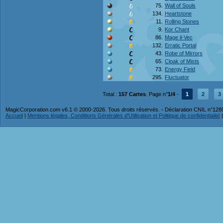
75.
Wall of Souls
134.
Heartstone
11.
Rolling Stones
9.
Kor Chant
86.
Mage il-Vec
132.
Erratic Portal
43.
Robe of Mirrors
65.
Cloak of Mists
73.
Energy Field
295.
Fluctuator
Total :
157 Cartes
. Page n°
1/4
-
1
2
3
MagicCorporation.com v6.1 © 2000-2026. Tous droits réservés. - Déclaration CNIL n°12
Accueil
|
Mentions légales, Conditions Générales d'Utilisation et Politique de confidentialité