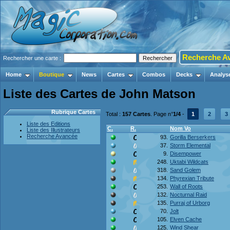
Recherche A
Rechercher une carte :
Home
Boutique
News
Cartes
Combos
Decks
Analys
Liste des Cartes de John Matson
Rubrique Cartes
Total :
157 Cartes
. Page n°
1/4
-
1
2
3
Liste des Editions
C.
R.
Nom Vo
Liste des Illustrateurs
Recherche Avancée
93.
Gorilla Berserkers
37.
Storm Elemental
9.
Disempower
248.
Uktabi Wildcats
318.
Sand Golem
134.
Phyrexian Tribute
253.
Wall of Roots
132.
Nocturnal Raid
135.
Purraj of Urborg
70.
Jolt
105.
Elven Cache
125.
Wind Shear