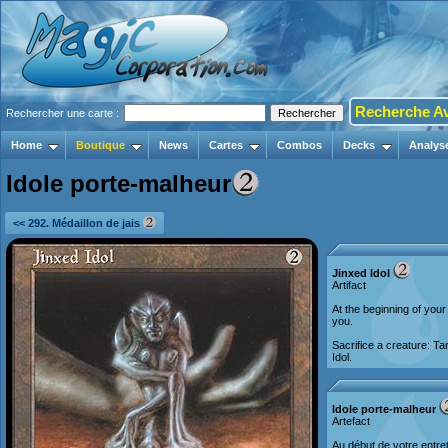
Recherche A
Rechercher une carte :
Home
Boutique
News
Cartes
Combos
Decks
Analys
Idole porte-malheur
<< 292. Médaillon de jais
Jinxed Idol
Artifact
At the beginning of you
you.
Sacrifice a creature: Ta
Idol.
Idole porte-malheur
Artefact
Au début de votre entreti