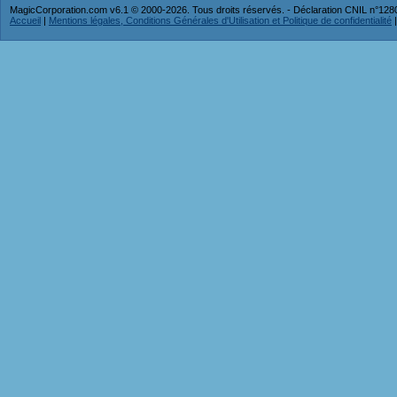
MagicCorporation.com v6.1 © 2000-2026. Tous droits réservés. - Déclaration CNIL n°12
Accueil
|
Mentions légales, Conditions Générales d'Utilisation et Politique de confidentialité