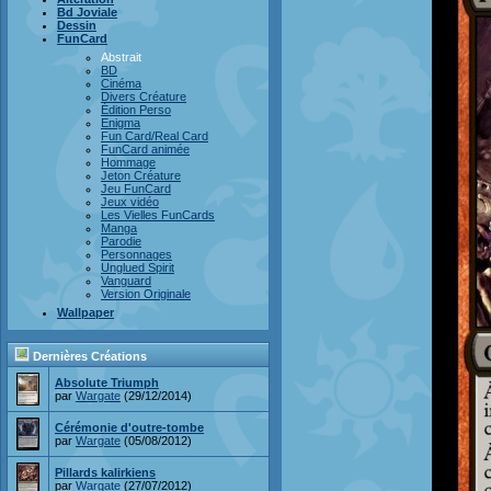
Bd Joviale
Dessin
FunCard
Abstrait
BD
Cinéma
Divers Créature
Édition Perso
Enigma
Fun Card/Real Card
FunCard animée
Hommage
Jeton Créature
Jeu FunCard
Jeux vidéo
Les Vielles FunCards
Manga
Parodie
Personnages
Unglued Spirit
Vanguard
Version Originale
Wallpaper
Dernières Créations
Absolute Triumph
par
Wargate
(29/12/2014)
Cérémonie d'outre-tombe
par
Wargate
(05/08/2012)
Pillards kalirkiens
par
Wargate
(27/07/2012)