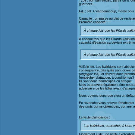
Type
: bon bah singes, parce qu'ils on
guerriers.
F/E
: 6/4. C'est beaucoup, même pour s
Capacité
: on passe au plat de résista
Première capacité :
À chaque fois que les Pillards kalir
À chaque fois que les Pillards kalirkien
capacité d'évasion ça devient extrêmem
À chaque fois que les Pillards kalir
Voilà le hic. Les kalirkiens sont absol
conséquence, dès qu'ils sont ciblés par l
(engagez-les)
, et doivent donc prendr
l'empêcher d'attaquer, à condition qu'il
Ils sont donc handicapés en attaque.
Mais ils peuvent également être neutra
adversaire de les titiller avant d'attaq
Nous voyons donc que c'est un défaut
En revanche vous pouvez l'enchanter po
des sorts qui ne ciblent pas, comme l
Le texte d'ambiance :
Les kalirkiens, accrochés à leurs v
Finalement juste une petite explication