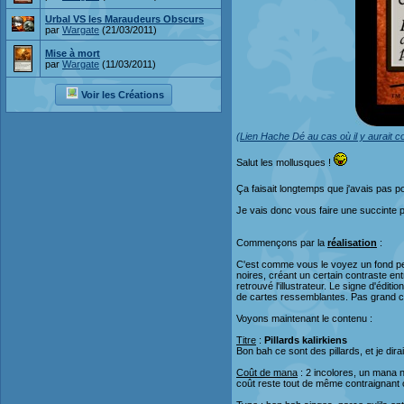
Urbal VS les Maraudeurs Obscurs
par
Wargate
(21/03/2011)
Mise à mort
par
Wargate
(11/03/2011)
Voir les Créations
(Lien Hache Dé au cas où il y aurait 
Salut les mollusques !
Ça faisait longtemps que j'avais pas p
Je vais donc vous faire une succinte p
Commençons par la
réalisation
:
C'est comme vous le voyez un fond per
noires, créant un certain contraste e
retrouvé l'illustrateur. Le signe d'éditio
de cartes ressemblantes. Pas grand cho
Voyons maintenant le contenu :
Titre
:
Pillards kalirkiens
Bon bah ce sont des pillards, et je dir
Coût de mana
: 2 incolores, un mana n
coût reste tout de même contraignant 