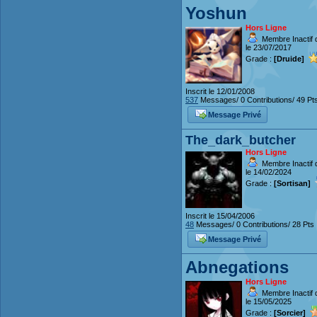
Yoshun
Hors Ligne
Membre Inactif 
le 23/07/2017
Grade :
[Druide]
Inscrit le 12/01/2008
537
Messages/ 0 Contributions/ 49 Pt
Message Privé
The_dark_butcher
Hors Ligne
Membre Inactif 
le 14/02/2024
Grade :
[Sortisan]
Inscrit le 15/04/2006
48
Messages/ 0 Contributions/ 28 Pts
Message Privé
Abnegations
Hors Ligne
Membre Inactif 
le 15/05/2025
Grade :
[Sorcier]