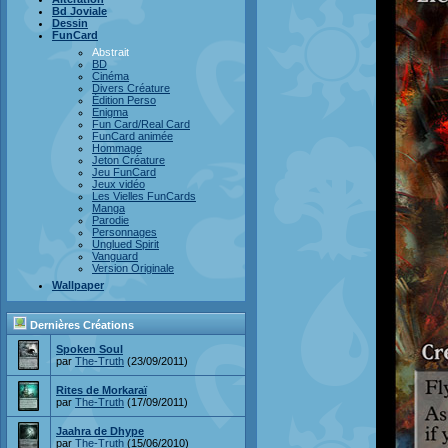
Bd Joviale
Dessin
FunCard
Abstrait
BD
Cinéma
Divers Créature
Édition Perso
Enigma
Fun Card/Real Card
FunCard animée
Hommage
Jeton Créature
Jeu FunCard
Jeux vidéo
Les Vielles FunCards
Manga
Parodie
Personnages
Unglued Spirit
Vanguard
Version Originale
Wallpaper
Dernières Créations
Spoken Soul
par
The-Truth
(23/09/2011)
Rites de Morkaraï
par
The-Truth
(17/09/2011)
Jaahra de Dhype
par
The-Truth
(15/06/2010)