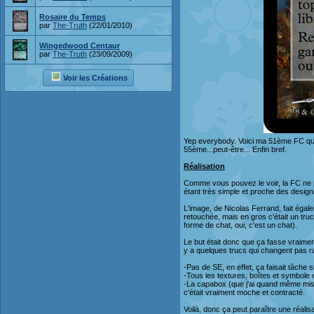
Rosaire du Temps
par
The-Truth
(22/01/2010)
Wingedwood Centaur
par
The-Truth
(23/09/2009)
Voir les Créations
Yep everybody. Voici ma 51ème FC qui 
55ème...peut-être... Enfin bref.
Réalisation
Comme vous pouvez le voir, la FC ne p
étant très simple et proche des design
L'image, de Nicolas Ferrand, fait égal
retouchée, mais en gros c'était un tr
forme de chat, oui, c'est un chat).
Le but était donc que ça fasse vraiment a
y a quelques trucs qui changent pas r
-Pas de SE, en effet, ça faisait tâche s
-Tous les textures, boîtes et symbole o
-La capabox (que j'ai quand même mis, s
c'était vraiment moche et contracté.
Voilà, donc ça peut paraître une réali