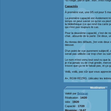
-Et rouge, parce que...euh...il est ro
Capacités
À première vue, une 0/5 vol pour 5 man
La première capacité est évidement tr
temps on peut savoir ce qu'on va pioch
la bibliothèque (ce qui rend ma carte p
qui n'est pas toujours le cas.
Pour la deuxième capacité, c'est de no
chat...absurde de la parte. De deux, un
Au niveau des défauts, j'en vois deux
blesser.
D'un point de vue purement subjectif, c'
serait pas utilisée car trop cher ou s
Le nom m'est venu tout seul vu que la c
je n'ai jamais vu de chat gredin, merc
trouve que ça ne le faisait pas, et ça 
Voilà, voilà, pas sûr que vous appreci
A+, RGW-REZRG. (décalez les lettres d
Modération
Validé par
Beldaran
Réalisation :
14/20
Idée :
19/20
Capacité :
17/20
Moyenne :
16,67