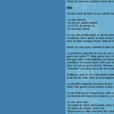
chose de joli avec quelque chose de s
Idée
J'avais envie de faire un truc plutôt or
-La réa, épurée
-Le dessin, plutôt origianl
-Le CCM, du jamais vu
-Le principe, pareil
La réa, j'en ai déjà parlé, le dessin 
conditions. Alors après, je dois avoue
pour en faire quelque chose. Mais le r
Après, je cherchais vraiment à faire un
La première capacité est une de ces c
genre de cartes™. Mais après tout, n'
tant que notre chat maléfique (et absur
cimetière. On trouve donc enfin une uti
donc on sait ce qu'on pioche. Niveau c
"absorber" une âme qui a l'air de ne pl
D'ailleurs, pour le vol, c'est plutôt évi
avait l'air de voler, donc je lui ai logiq
La dernière capacité est aussi là pour r
l'idée. Pas grand chose d'autre à dire 
Ce qui était assez chaud avec cette car
soit hybride de toutes les couleurs, ça
-Il vole, donc bleu.
-On parle de retirer de la partie, donc 
-On parle de réanim, donc noir.
-Reprendre ou aller chercher des cart