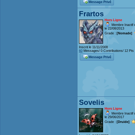
Message Privé
Frartos
Hors Ligne
Membre Inactif 
le 22/08/2013
Grade :
[Nomade]
Inscrit le 11/11/2008
60
Messages/ 0 Contributions/ 12 Pts
Message Privé
Sovelis
Hors Ligne
Membre Inactif 
le 29/06/2017
Grade :
[Druide]