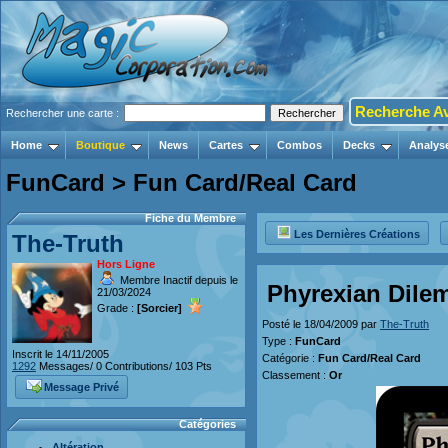
Recherche A
Rechercher une carte :
Home
Boutique
News
Cartes
Combos
Decks
Analys
FunCard > Fun Card/Real Card
Fiche du Membre
Les Dernières Créations
The-Truth
Hors Ligne
Membre Inactif depuis le
Phyrexian Dil
21/03/2024
Grade :
[Sorcier]
Posté le 18/04/2009 par
The-Truth
Type :
FunCard
Inscrit le 14/11/2005
Catégorie :
Fun Card/Real Card
1292
Messages/ 0 Contributions/ 103 Pts
Classement :
Or
Message Privé
Catégories
Altération