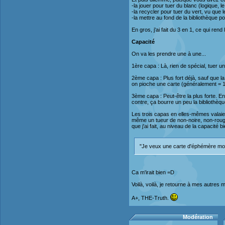
-la jouer pour tuer du blanc (logique, 
-la recycler pour tuer du vert, vu qu
-la mettre au fond de la bibliothèque p
En gros, j'ai fait du 3 en 1, ce qui ren
Capacité
On va les prendre une à une...
1ère capa : Là, rien de spécial, tuer u
2ème capa : Plus fort déjà, sauf que l
on pioche une carte (généralement = 1)
3ème capa : Peut-être la plus forte. En 
contre, ça bourre un peu la bibliothèq
Les trois capas en elles-mêmes valaie
même un tueur de non-noire, non-rouge
que j'ai fait, au niveau de la capacité
"Je veux une carte d'éphémère mon
Ca m'irait bien =D
Voilà, voilà, je retourne à mes autres 
A+, THE-Truth.
Modération