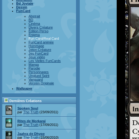
Bd Joviale
Dessin
FunCard
Abstrait
BD
Cinéma
Divers Créature
Édition Perso
Enigma
Fun Card/Real Card
FunCard animée
Hommage
Jeton Créature
Jeu FunCard
Jeux vidéo
Les Vielles FunCards
Manga
Parodie
Personnages
Unglued Spirit
Vanguard
Version Originale
Wallpaper
Dernières Créations
Spoken Soul
par
The-Truth
(23/09/2011)
Rites de Morkaraï
par
The-Truth
(17/09/2011)
Jaahra de Dhype
par
The-Truth
(15/06/2010)