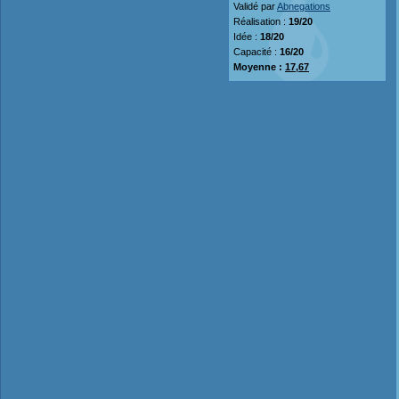
Validé par
Abnegations
Réalisation :
19/20
Idée :
18/20
Capacité :
16/20
Moyenne :
17,67