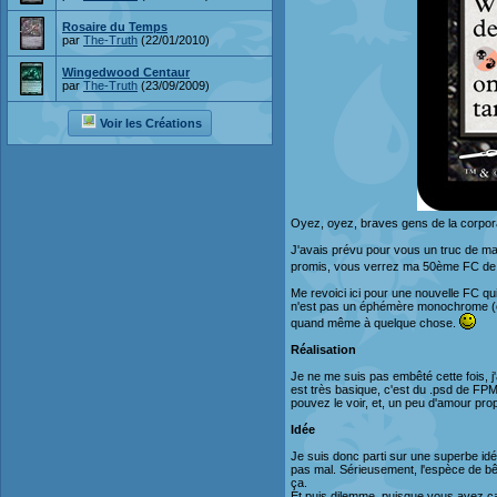
Rosaire du Temps
par
The-Truth
(22/01/2010)
Wingedwood Centaur
par
The-Truth
(23/09/2009)
Voir les Créations
Oyez, oyez, braves gens de la corpora
J'avais prévu pour vous un truc de mal
promis, vous verrez ma 50ème FC de 
Me revoici ici pour une nouvelle FC qui
n'est pas un éphémère monochrome (oui, 
quand même à quelque chose.
Réalisation
Je ne me suis pas embêté cette fois, j'a
est très basique, c'est du .psd de FPM
pouvez le voir, et, un peu d'amour prop
Idée
Je suis donc parti sur une superbe idé
pas mal. Sérieusement, l'espèce de bêb
ça.
Et puis dilemme, puisque vous avez car