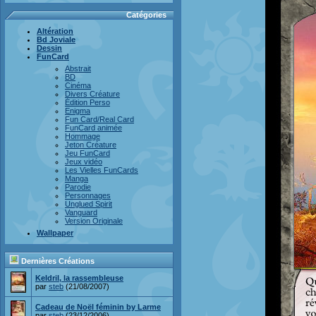
Catégories
Altération
Bd Joviale
Dessin
FunCard
Abstrait
BD
Cinéma
Divers Créature
Édition Perso
Enigma
Fun Card/Real Card
FunCard animée
Hommage
Jeton Créature
Jeu FunCard
Jeux vidéo
Les Vielles FunCards
Manga
Parodie
Personnages
Unglued Spirit
Vanguard
Version Originale
Wallpaper
Dernières Créations
Keldril, la rassembleuse
par
steb
(21/08/2007)
Cadeau de Noël féminin by Larme
par
steb
(23/12/2006)