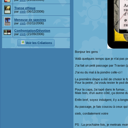
Transe elfique
par
steb
(06/12/2006)
Meneuse de spectres
par
steb
(02/11/2006)
Confrontation/Dévotion
par
steb
(21/09/2006)
Voir les Créations
Bonjour les gens
Voilà quelques temps que je n'ai pas po
J’ai fait un petit passage par Travian 
J'ai eu du mal à la pondre celle-ci !
La première étape a été de choisir le fon
Pour la peine, j'ai voulu tester le psd 
Pour la capa, j'ai tapé dans le fumax...
Mais bon, d'un autre côté, ça donne du
Enfin bref, soyez indulgent, il y a long
Au passage, je fais coucou à ceux qui
steb, cordialement votre
PS : La prochaine fois, je mettrais mo