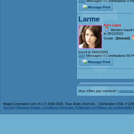
1553
Messages/ 0 Contributions/ 0 Pt
Message Privé
Larme
Hors Ligne
Membre Inactif 
le 28/12/2022
Grade :
[Divinité]
Inscrit le 18/02/2004
1167
Messages/ 0 Contributions/ 66 P
Message Privé
Vous n'êtes pas connecté !
connectez
MagicCorporation.com v6.1 © 2000-2026. Tous droits réservés. - Déclaration CNIL n°12
Accueil
|
Mentions légales, Conditions Générales d'Utilisation et Politique de confidentialité