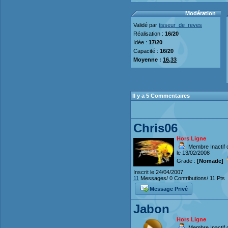
Modération
Validé par
tisseur_de_reves
Réalisation :
16/20
Idée :
17/20
Capacité :
16/20
Moyenne :
16,33
Il y a 5 Commentaires
Chris06
Hors Ligne
Membre Inactif 
le 13/02/2008
Grade :
[Nomade]
Inscrit le 24/04/2007
11
Messages/ 0 Contributions/ 11 Pts
Message Privé
Jabon
Hors Ligne
Membre Inactif 