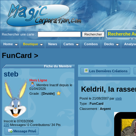
Recherche A
Rechercher une carte :
Home
Boutique
News
Cartes
Combos
Decks
Analys
FunCard >
Fiche du Membre
Les Dernières Créations
steb
Hors Ligne
Membre Inactif depuis le
Keldril, la ras
01/04/2026
Grade :
[Druide]
Posté le 21/08/2007 par
steb
Type :
FunCard
Classement :
Argent
Inscrit le 07/03/2006
220
Messages/ 0 Contributions/ 34 Pts
Message Privé