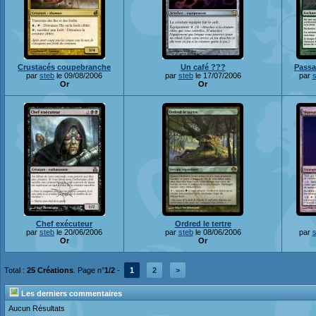
Crustacés coupebranche
Un café ???
Passa
par
steb
le 09/08/2006
par
steb
le 17/07/2006
par
s
Or
Or
Chef exécuteur
Ordred le tertre
par
steb
le 20/06/2006
par
steb
le 08/06/2006
par
s
Or
Or
Total :
25 Créations
. Page n°
1/2
-
1
2
>
Les derniers commentaires
Aucun Résultats