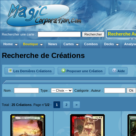
Recherche A
Rechercher une carte :
Home
Boutique
News
Cartes
Combos
Decks
Analys
Recherche de Créations
Les Dernières Créations
Proposer une Création
Aide
Nom :
Type :
Catégorie :
Auteur :
Total :
25 Créations
. Page n°
1/2
-
1
2
>