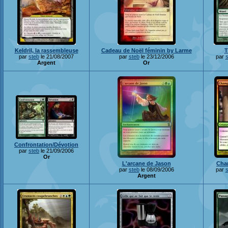
Keldril, la rassembleuse
Cadeau de Noël féminin by Larme
T
par
steb
le 21/08/2007
par
steb
le 23/12/2006
par
s
Argent
Or
Confrontation/Dévotion
par
steb
le 21/09/2006
Or
L'arcane de Jason
Cha
par
steb
le 08/09/2006
par
s
Argent