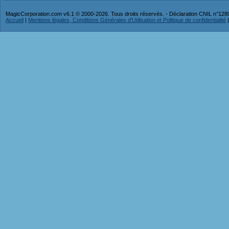
MagicCorporation.com v6.1 © 2000-2026. Tous droits réservés. - Déclaration CNIL n°12
Accueil
|
Mentions légales, Conditions Générales d'Utilisation et Politique de confidentialité