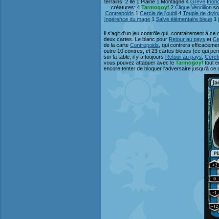
terrains: 2 Ile 1 Plaine 1 Montagne 4
Grève Inon
créatures: 4
Tarmogoyf
2
Clique Vendilion
so
Contrepoids
1
Cercle de l'oubli
4
Toupie de divin
Ingérence du mage
1
Salve élémentaire bleue
1
Il s'agit d'un jeu contrôle qui, contrairement à c
deux cartes. Le blanc pour
Retour au pays
et
Ce
de la carte
Contrepoids
, qui contrera efficaceme
outre 10 contres, et 23 cartes bleues (ce qui p
sur la table, il y a toujours
Retour au pays
,
Cercle
vous pouvez attaquer avec le
Tarmogoyf
tout e
encore tenter de bloquer l'adversaire jusqu'à ce 