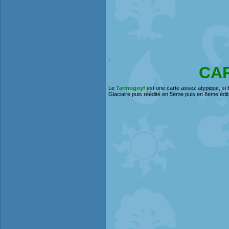
.
CA
Le
Tarmogoyf
est une carte assez atypique, si b
Glaciaire puis réédité en 5ème puis en 8ème éditio