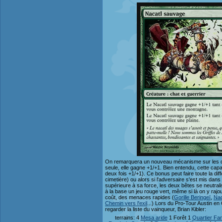
On remarquera un nouveau mécanisme sur les deux 
seule, elle gagne +1/+1. Bien entendu, cette capa
deux fois +1/+1). Ce bonus peut faire toute la di
cimetière) ou alors si l'adversaire s'est mis dans l
supérieure à sa force, les deux bêtes se neutrali
à la base un jeu rouge vert, même si là on y rajo
coût, des menaces rapides (
Gorille Beringeï
,
Nac
Chemin vers l'exil
...) Lors du Pro-Tour Austin en
regarder la liste du vainqueur, Brian Kibler:
terrains: 4
Mesa aride
1 Forêt 1
Quartier Fa