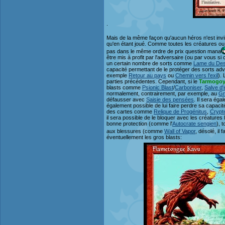
.
Mais de la même façon qu'aucun héros n'est invin
qu'en étant joué. Comme toutes les créatures o
pas dans le même ordre de prix question mana
être mis à profit par l'adversaire (ou par vous si
un certain nombre de sorts comme
Lame du Des
capacité permettant de le protéger des sorts adv
exemple
Retour au pays
ou
Chemin vers l'exil
).
parties précédentes. Cependant, si le
Tarmogoy
blasts comme
Psionic Blast
/
Carboniser
,
Salve d'
normalement, contrairement, par exemple, au
Gr
défausser avec
Saisie des pensées
. Il sera ég
également possible de lui faire perdre sa capaci
des cartes comme
Relique de Progénitus
,
Crypt
il sera possible de le bloquer avec les créatures
bonne protection (comme l'
Autocrate sengien
), 
aux blessures (comme
Wall of Vapor
, désolé, il f
éventuellement les gros blasts: