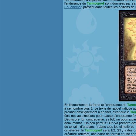
l'endurance du
Tarmogoyf
sont données par sa ca
Cauchemar
, présent dans toutes les éditions de
En l'occurrence, la force et l'endurance du
Tarm
à ce nombre plus 1. Le texte de rappel indique qu
premier enseignement à en tirer, c'est que le
Tar
être mis au cimetière pour cause d'endurance à 0
Détritivore. En contrepartie, sa F/E ne pourra pas
deux manas. Un peu perdus? On va prendre des e
de terrain, d'artefact...) dans tous les cimetières,
cimetières, le
Tarmogoyf
sera 1/2. S'il y a des c
créature-artefact, une carte de terrain et une car