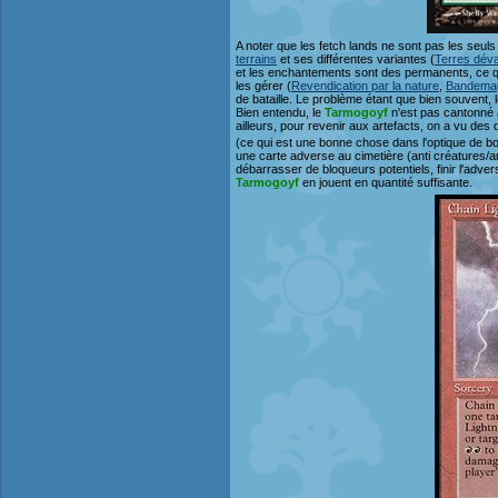
A noter que les fetch lands ne sont pas les seuls t
terrains
et ses différentes variantes (
Terres dév
et les enchantements sont des permanents, ce qui
les gérer (
Revendication par la nature
,
Bandemag
de bataille. Le problème étant que bien souvent,
Bien entendu, le
Tarmogoyf
n'est pas cantonné a
ailleurs, pour revenir aux artefacts, on a vu des d
(ce qui est une bonne chose dans l'optique de b
une carte adverse au cimetière (anti créatures/a
débarrasser de bloqueurs potentiels, finir l'adver
Tarmogoyf
en jouent en quantité suffisante.