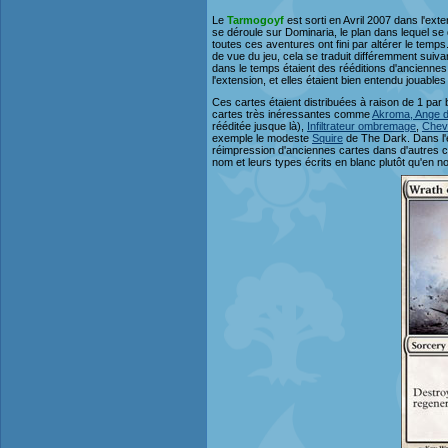
Le
Tarmogoyf
est sorti en Avril 2007 dans l'exte
se déroule sur Dominaria, le plan dans lequel se d
toutes ces aventures ont fini par altérer le temp
de vue du jeu, cela se traduit différemment suiv
dans le temps étaient des rééditions d'anciennes c
l'extension, et elles étaient bien entendu jouabl
Ces cartes étaient distribuées à raison de 1 par b
cartes très inéressantes comme
Akroma, Ange d
rééditée jusque là),
Infiltrateur ombremage
,
Cheva
exemple le modeste
Squire
de The Dark. Dans l'e
réimpression d'anciennes cartes dans d'autres 
nom et leurs types écrits en blanc plutôt qu'en noi