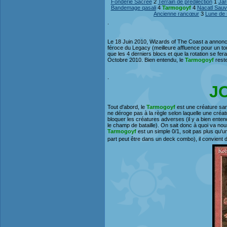
Fonderie Sacrée
2
Terrain de prédilection
1
Jar
Bandemage qasali
4
Tarmogoyf
4
Nacatl Sau
Ancienne rancœur
3
Lune de
.
Le 18 Juin 2010, Wizards of The Coast a annoncé
féroce du Legacy (meilleure affluence pour un to
que les 4 derniers blocs et que la rotation se fera
Octobre 2010. Bien entendu, le
Tarmogoyf
reste
.
J
Tout d'abord, le
Tarmogoyf
est une créature sans
ne déroge pas à la règle selon laquelle une créatu
bloquer les créatures adverses (il y a bien ent
le champ de bataille). On sait donc à quoi va nou
Tarmogoyf
est un simple 0/1, soit pas plus qu'
part peut être dans un deck combo), il convient d