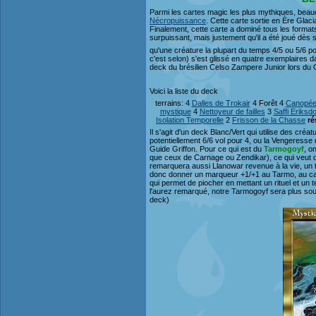
Parmi les cartes magic les plus mythiques, beauc
Nécropuissance
. Cette carte sortie en Ère Glac
Finalement, cette carte a dominé tous les format
surpuissant, mais justement qu'il a été joué dès s
qu'une créature la plupart du temps 4/5 ou 5/6 p
c'est selon) s'est glissé en quatre exemplaires da
deck du brésilien Celso Zampere Junior lors du G
Voici la liste du deck
terrains: 4
Dalles de Trokair
4 Forêt 4
Canopée
mystique
4
Nettoyeur de failles
3
Saffi Eriksdo
Isolation Temporelle
2
Frisson de la Chasse
ré
Il s'agit d'un deck Blanc/Vert qui utilise des cr
potentiellement 6/6 vol pour 4, ou la Vengeresse
Guide Griffon. Pour ce qui est du
Tarmogoyf
, o
que ceux de Carnage ou Zendikar), ce qui veut dir
remarquera aussi Llanowar revenue à la vie, un t
donc donner un marqueur +1/+1 au Tarmo, au cas où
qui permet de piocher en mettant un rituel et un te
l'aurez remarqué, notre Tarmogoyf sera plus souven
deck)