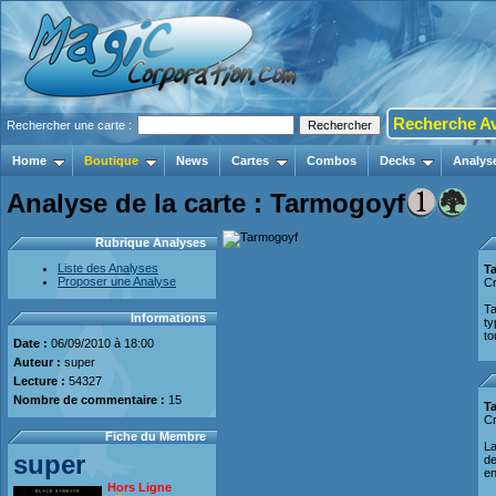
Recherche A
Rechercher une carte :
Home
Boutique
News
Cartes
Combos
Decks
Analys
Analyse de la carte : Tarmogoyf
Rubrique Analyses
Liste des Analyses
T
Proposer une Analyse
Cr
Ta
Informations
ty
to
Date :
06/09/2010 à 18:00
Auteur :
super
Lecture :
54327
Nombre de commentaire :
15
T
Cr
Fiche du Membre
La
super
de
en
Hors Ligne