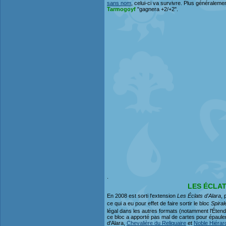
sans nom
, celui-ci va survivre. Plus généralemen
Tarmogoyf
"gagnera +2/+2".
.
LES ÉCLAT
En 2008 est sorti l'extension
Les Éclats d'Alara
, 
ce qui a eu pour effet de faire sortir le bloc
Spiral
légal dans les autres formats (notamment l'Étendu
ce bloc a apporté pas mal de cartes pour épaule
d'Alara,
Chevalière du Reliquaire
et
Noble Hiérar