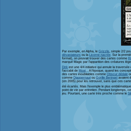
Par exemple, en Alpha, le
Grizzlis
, simple 2/2 po
dévastateurs
ou la
Licorne nacrée
. Sur la premiè
format), on pouvait trouver des cartes comme
R
marqué Magic par l'apparition des créatures lége
Dirk
est une 4/4 initiative qui annule la traversée 
l'accabit de
Moat
... A l'époque, quand les concep
des cartes inoubliables comme
Obscur dédale
o
comme
Djaggernaut
ou
Gorille Beringeï
avaient é
(en 2005) pour les retrouver, sans que ces carte
été écartés. Mais l'exemple le plus emblématique 
point de vie par entretien. Pendant longtemps, ce
jeu. Pourtant, une carte très proche comme le
Sl