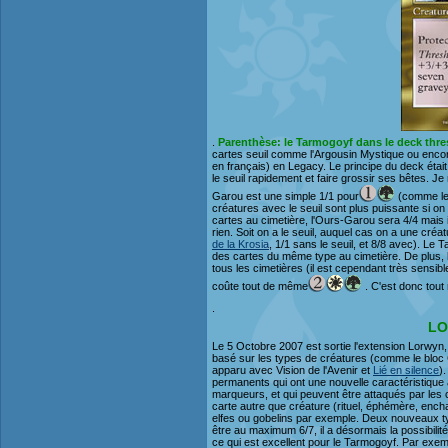
.
Parenthèse: le Tarmogoyf dans le deck thr
cartes seuil comme l'Argousin Mystique ou encor
en français) en Legacy. Le principe du deck était
le seuil rapidement et faire grossir ses bêtes. Je
Garou est une simple 1/1 pour
(comme le 
créatures avec le seuil sont plus puissante si o
cartes au cimetière, l'Ours-Garou sera 4/4 mais i
rien. Soit on a le seuil, auquel cas on a une créa
de la Krosia
, 1/1 sans le seuil, et 8/8 avec). Le 
des cartes du même type au cimetière. De plus,
tous les cimetières (il est cependant très sensibl
coûte tout de même
. C'est donc tout
.
LO
Le 5 Octobre 2007 est sortie l'extension Lorwyn, q
basé sur les types de créatures (comme le bloc Car
apparu avec Vision de l'Avenir et
Lié en silence
)
permanents qui ont une nouvelle caractéristique
marqueurs, et qui peuvent être attaqués par les c
carte autre que créature (rituel, éphémère, ench
elfes ou gobelins par exemple. Deux nouveaux typ
être au maximum 6/7, il a désormais la possibilité
ce qui est excellent pour le Tarmogoyf. Par exemp