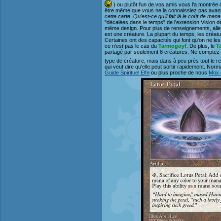
) ou plutôt l'un de vos amis vous l'a montrée
être même que vous ne la connaissiez pas avant 
cette carte. Qu'est-ce qu'il fait là le coût de mana
"décalées dans le temps" de l'extension Vision 
même design. Pour plus de renseignements, allez
est une créature. La plupart du temps, les créatu
Certaines ont des capacités qui font qu'on ne les
ce n'est pas le cas du
Tarmogoyf
. De plus, le
T
partagé par seulement 8 créatures. Ne comptez d
type de créature, mais dans à peu près tout le r
qui veut dire qu'elle peut sortir rapidement. No
Guide Spirituel Elfe
ou plus proche de nous
Mox 