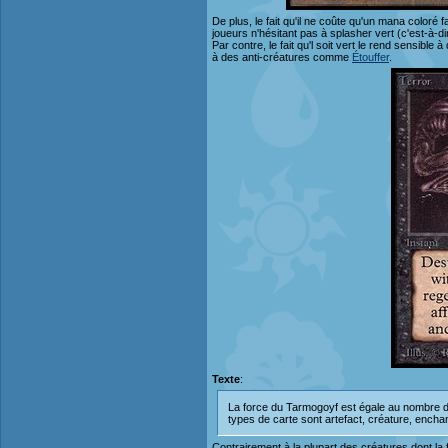
De plus, le fait qu'il ne coûte qu'un mana coloré
joueurs n'hésitant pas à splasher vert (c'est-à-d
Par contre, le fait qu'l soit vert le rend sensibl
à des anti-créatures comme
Étouffer
.
Texte
:
La force du Tarmogoyf est égale au nombre de
types de carte sont artefact, créature, enchant
Contrairement à la plupart des créatures dont la 