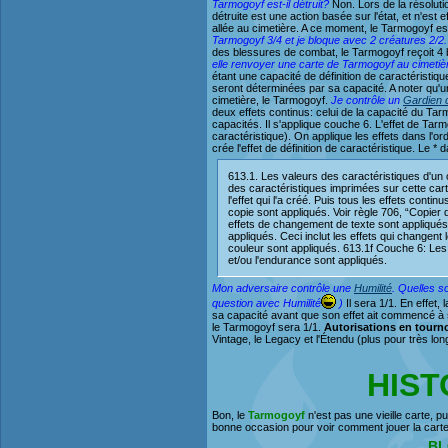
Tarmogoyf est-il détruit?
Non. Lors de la résoluti
détruite est une action basée sur l'état, et n'est 
allée au cimetière. A ce moment, le Tarmogoyf est
Tarmogoyf 3/4 et je bloque avec 2 créatures 2/2. 
des blessures de combat, le Tarmogoyf reçoit 4 b
elle renvoyer une carte de Tarmogoyf au cimetièr
étant une capacité de définition de caractéristiq
seront déterminées par sa capacité. A noter qu'
cimetière, le Tarmogoyf.
Je contrôle un
Gardien d
deux effets continus: celui de la capacité du Tarm
capacités. Il s'applique couche 6. L'effet de Tarmo
caractéristique). On applique les effets dans l'o
crée l'effet de définition de caractéristique. Le
613.1. Les valeurs des caractéristiques d'un 
des caractéristiques imprimées sur cette carte
l'effet qui l'a créé. Puis tous les effets con
copie sont appliqués. Voir règle 706, “Copie
effets de changement de texte sont appliqués
appliqués. Ceci inclut les effets qui changent
couleur sont appliqués. 613.1f Couche 6: Les e
et/ou l'endurance sont appliqués.
Mon adversaire contrôle une
Humilité
. Quelles s
question avec Humilité
)
Il sera 1/1. En effet,
sa capacité avant que son effet ait commencé à s'
le Tarmogoyf sera 1/1.
Autorisations en tourn
Vintage, le Legacy et l'Étendu (plus pour très lo
HIS
Bon, le
Tarmogoyf
n'est pas une vieille carte, pu
bonne occasion pour voir comment jouer la cart
BL