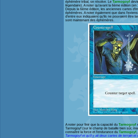
éphémère tribal, se résolve. Le
Tarmogoyf
devie
légendaire). A noter qu'avant la 6ème édition (en 
Depuis la 6ème édition, les anciennes cartes d'
éphémères. A noter également que dans l'extensio
d'entre eux indiquaient qu'ils ne pouvaient être 
sont maintenant des éphémères.
A noter pour finir que la capacité du
Tarmogoyf
é
Tarmogoyf (sur le champ de bataille bien sûr, ma
connaître la force et l'endurance du
Tarmogoyf
,
Tarmogoyf et qu'il y ait deux cartes de terrain 