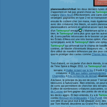
planeswalkers/tribal:
les deux derniers types d
n'apportent en fait pas grand chose au
Tarmogo
Legacy (
Apre fleur
).Effectivement, une carte 
stratégies gagnantes en type 2 ne se transposent
ensuite ils coûtent cher (en mana, mais égaleme
avec des créatures (les blasts, un autre plane
planeswalkers arrivent en général assez tard dans
d'un
Tarmogoyf
enragé
) Maintenant qu'on 
bien, le
Tarmogoyf
sera plus gros que les autres
dit, il sera parfois nécessaire de le booster un 
les Éclats d'Alara est une très bonne option, d'aut
synergiques avec le
Tarmogoyf
dans une optiqu
Tarmogoyf
qui arriverait sur le champ de bataille 
contres, de blaster d'éventuels bloqueurs etc... 
être utilisé de manière défensive par des jeux co
quoi le protéger des cartes comme
Chemin Vers l
Tout d'abord, on va parler d'un deck étendu, à s
de Time Spiral à Magic 2011. Le
Tarmogoyf
est 
terrains: 4
Hallier éclairé par le feu
2 Forêt 4
B
créatures: 4
Elfe aux nattes sanguinolentes
Changelieu
4
A la recherche de demain
réserve
A la base, le principe du jeu est de poser 7 terra
blessures à l'adversaire. Bien entendu, on peut t
de sorts qui permettent de chercher des terrai
Il utilise de nombreuses créatures puissantes, c
de Cuisine
qui font gagner des points de vie et q
les decks aggro. Et bien entendu, il y a le
Tarmo
combo
Bosquet les brûlesaules
+
Feu Punitif
. On
son idée et qui peut tout à fait attaquer avec d
par Tom Martell, deuxième au Grand Prix Colum