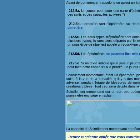
Avant de commencer, rappelons ce qu'est un éphé
212.5a.
Un joueur peut jouer une carte d'éph
des sorts et des capacités activées.")
212.5b.
Lorsqu'un sort d'éphémère se réso
cimetière
.
212.5c.
Les sous-types d'éphémère sont consti
plusieurs types, ils sont alors séparés par le
un sous-type de rituel est appelé un sous-type d
212.5d.
Les éphémères
ne peuvent être mis 
212.5e.
Si un texte indique qu'un joueur peut f
peut faire cette chose s'il a la priorité. Le joue
Scintillement momentané, étant un éphémère, peut
suite, à la vue de la capacité, qu'il y a des m
adverse, pendant l'étape de blessures de comba
créatures ciblées. Tout ceci sera détaillé dans la
Scintillement momentané est un sort peu coûteux
pourra être envisagé en splash.
La capacité du Scintillement momentané se déc
Retirez la créature ciblée que vous contrôle