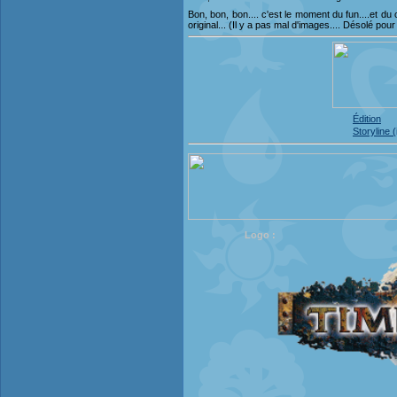
Bon, bon, bon.... c'est le moment du fun....et du 
original... (Il y a pas mal d'images.... Désolé pou
Édition
Storyline (
Logo :