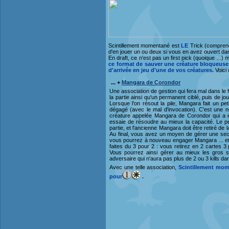
Scintillement momentané est
LE
Trick (comprendr
d'en jouer un ou deux si vous en avez ouvert da
En draft, ce n'est pas un first pick (quoique .
ce format de sauver une créature bloqueuse 
d'arrivée en jeu d'une de vos créatures.
Voici 
... +
Mangara de Corondor
Une association de gestion qui fera mal dans le f
la partie ainsi qu'un permanent ciblé, puis de 
Lorsque l'on résout la pile, Mangara fait un peti
dégagé (avec le mal d'invocation). C'est une n
créature appelée Mangara de Corondor qui a été
essaie de résoudre au mieux la capacité. Le per
partie, et l'ancienne Mangara doit être retiré de l
Au final, vous avez un moyen de gérer une se
vous pourrez à nouveau engager Mangara ... et 
faites du 3 pour 2 : vous retirez en 2 cartes 3
Vous pourrez ainsi gérer au mieux les gros 
adversaire qui n'aura pas plus de 2 ou 3 kills d
Avec une telle association,
Scintillement mom
pour
.