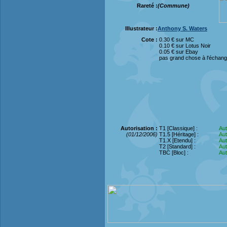
Rareté :
(Commune)
Illustrateur :
Anthony S. Waters
Cote :
0.30 € sur MC
0.10 € sur Lotus Noir
0.05 € sur Ebay
pas grand chose à l'échan
Autorisation :
T1 [Classique] :
Aut
(01/12/2006)
T1.5 [Héritage] :
Aut
T1.X [Etendu] :
Aut
T2 [Standard] :
Aut
TBC [Bloc] :
Aut