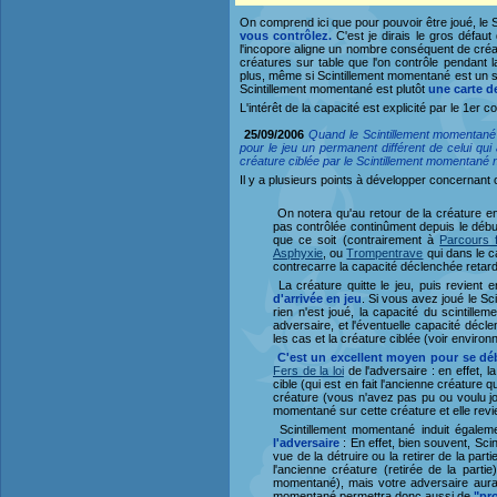
On comprend ici que pour pouvoir être joué, le
vous contrôlez.
C'est je dirais le gros défau
l'incopore aligne un nombre conséquent de cré
créatures sur table que l'on contrôle pendant l
plus, même si Scintillement momentané est un sort
Scintillement momentané est plutôt
une carte de
L'intérêt de la capacité est explicité par le 1er 
25/09/2006
Quand le Scintillement momentané s
pour le jeu un permanent différent de celui qui a
créature ciblée par le Scintillement momentané ne
Il y a plusieurs points à développer concernant
On notera qu'au retour de la créature e
pas contrôlée continûment depuis le début 
que ce soit (contrairement à
Parcours 
Asphyxie
, ou
Trompentrave
qui dans le c
contrecarre la capacité déclenchée retardé
La créature quitte le jeu, puis revient
d'arrivée en jeu
. Si vous avez joué le S
rien n'est joué, la capacité du scintille
adversaire, et l'éventuelle capacité déc
les cas et la créature ciblée (voir enviro
C'est un excellent moyen pour se déb
Fers de la loi
de l'adversaire : en effet, 
cible (qui est en fait l'ancienne créature q
créature (vous n'avez pas pu ou voulu 
momentané sur cette créature et elle revie
Scintillement momentané induit égalem
l'adversaire
: En effet, bien souvent, Sci
vue de la détruire ou la retirer de la p
l'ancienne créature (retirée de la part
momentané), mais votre adversaire aura p
momentané permettra donc aussi de
"pro