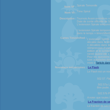
Spirale Temorelle
Nom VF :
Time Spiral
Nom V0 :
Description :
Tournois Avant-premières na
Date de sortie officielle de 
L'extension Spirale temporel
L'extension Spirale tempore
dans le temps » timeshifted)
Cartes Timeshifted :
L'extension Spiral
décalée dans le te
« décalées dans le
réimpression d'une 
édition et le symb
rareté quand elle a 
Pour les questions 
sont autorisées dan
vous à
l'article da
Nouveaux mécanismes :
Le Flash
Le Flash est un no
502.57. Fl
502.57a L
être jouée
502.57b P
A noter que toutes 
La Fraction de 
La fraction de seco