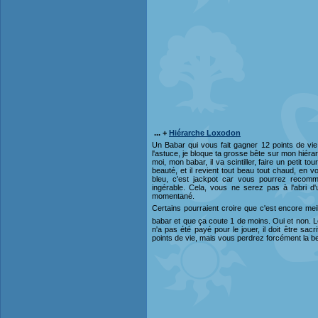
... +
Hiérarche Loxodon
Un Babar qui vous fait gagner 12 points de vie
l'astuce, je bloque ta grosse bête sur mon hiérarc
moi, mon babar, il va scintiller, faire un petit to
beauté, et il revient tout beau tout chaud, en 
bleu, c'est jackpot car vous pourrez recomme
ingérable. Cela, vous ne serez pas à l'abri d
momentané.
Certains pourraient croire que c'est encore me
babar et que ça coute 1 de moins. Oui et non. Le
n'a pas été payé pour le jouer, il doit être sacr
points de vie, mais vous perdrez forcément la b