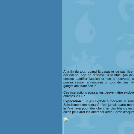
A la fin du tour, quand la capacité de sacrifice
déclenche, hop en réponse, il scintille, (on de
ensuite sacrifier l'ancien et non le nouveau) et
pourra saucer à nouveau un tour de plus. Pe
gadget amusant non ?
Ces interactions puissantes peuvent être exploit
champs 2006 :
Explication :
Le jeu exploite à merveille la syn
Scintillement momentané n'est jamais carte morte
la Yavimaya pour aller chercher des bilands en 
qu'on peut aller les chercher avec Corde d'adjurat