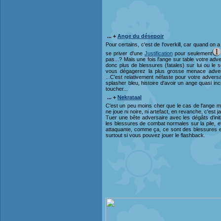
... +
Ange du désepoir
Pour certains, c'est de l'overkill, car quand on a
se priver d'une
Justification
pour seulement
pas...? Mais une fois l'ange sur table votre adver
donc plus de blessures (fatales) sur lui ou le sor
vous dégagerez la plus grosse menace adversa
...C'est relativement néfaste pour votre advers
splasher bleu, histoire d'avoir un ange quasi i
toucher...
... +
Nekrataal
C'est un peu moins cher que le cas de l'ange m
ne joue ni noire, ni artefact, en revanche, c'est ja
Tuer une bête adversaire avec les dégâts d'initia
les blessures de combat normales sur la pile, 
attaquante, comme ça, ce sont des blessures en
surtout si vous pouvez jouer le flashback.