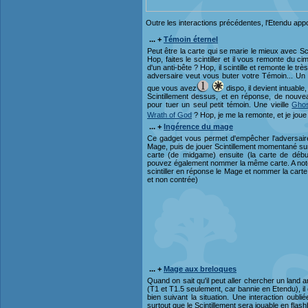
Outre les interactions précédentes, l'Etendu app
... +
Témoin éternel
Peut être la carte qui se marie le mieux avec 
Hop, faites le scintiller et il vous remonte du ci
d'un anti-bête ? Hop, il scintille et remonte le tr
adversaire veut vous buter votre Témoin... Un peti
que vous avez
dispo, il devient intuable
Scintillement dessus, et en réponse, de nouvea
pour tuer un seul petit témoin. Une vieille
Gho
Wrath of God
? Hop, je me la remonte, et je jou
... +
Ingérence du mage
Ce gadget vous permet d'empêcher l'adversaire
Mage, puis de jouer Scintillement momentané su
carte (de midgame) ensuite (la carte de débu
pouvez également nommer la même carte. A noter 
scintiller en réponse le Mage et nommer la carte
et non contrée)
... +
Mage aux breloques
Quand on sait qu'il peut aller chercher un land a
(T1 et T1.5 seulement, car bannie en Etendu), il es
bien suivant la situation. Une interaction oubl
surtout que le Scintillement sera jouable en flas