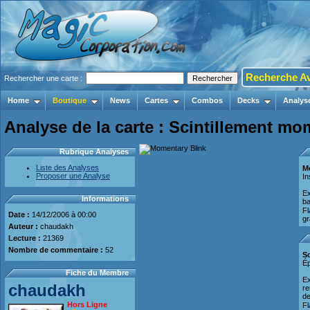
Recherche A
Rechercher une carte :
Home
Boutique
News
Cartes
Combos
Decks
Analys
Analyse de la carte : Scintillement m
Rubrique Analyses
Liste des Analyses
M
Proposer une Analyse
In
Ex
Informations
ba
F
Date :
14/12/2006 à 00:00
gr
Auteur :
chaudakh
Lecture :
21369
Nombre de commentaire :
52
S
É
Fiche du Membre
Ex
chaudakh
re
de
Hors Ligne
F