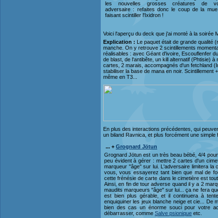
les nouvelles grosses créatures de vo
adversaire : refaites donc le coup de la mu
faisant scintiller l'Ixidron !
Voici l'aperçu du deck que j'ai monté à la soiré
Explication :
Le paquet était de grande qualité (r
manche. On y retrouve 2 scintillements momentan
réalisables : avec Géant d'ivoire, Escouflenfer
de blast, de l'antibête, un kill alternatif (Phtisi
cartes, 2 marais, accompagnés d'un fetchland (
stabiliser la base de mana en noir. Scintillement
même en T3...
En plus des interactions précédentes, qui peuv
un biland Ravnica, et plus forcément une simple 
... +
Grognard Jötun
Grognard Jötun est un très beau bébé, 4/4 pour 2
peu évident à gérer : mettre 2 cartes d'un cime
marqueur "âge" sur lui. L'adversaire limitera la
vous, vous essayerez tant bien que mal de four
cette frénésie de carte dans le cimetière est tou
Ainsi, en fin de tour adverse quand il y a 2 marque
maudits marqueurs "âge" sur lui... ça ne fera que
est bien plus gérable, et il continuera à te
enquiquiner les jeux blanche neige et cie... De
bien des cas un énorme souci pour votre adv
débarrasser, comme
Salve psionique
etc.