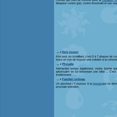
Combo qui marche comme avec la
Cariatide s
bloqueur contre gob, contre threshold et ses ma
... +
Epix tisseur
A lui seul, en scintillant, c'est 5 à 7 phases d
tours en vue de trouver une solution à la cohor
... +
Physalie
Interaction tempo également, moins bonne que
adversaire en lui remontant une bête ... C'est 
évidemment ....
... +
Familier corbeau
Un piocheur / Creuseur à la
Impulse
qui ne dema
prochain entretien.