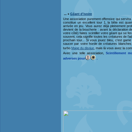
... +
Géant d'ivoire
Une association purement offensive qui servira
constitue un excellent tour 1, la bête est q
arrivée en jeu. Vous aurez déjà pleinement pro
devient de la boucherie : avant la déclaration 
votre côté) faites scintiller votre géant qui se f
souvent, cela signifie toutes les créatures de l'
prochain tour... Si vous jouez bleu, c'est game
saucer par votre horde de créatures blanches 2 
turbo
Mage du disque
, mais là vous avez la c
Avec une telle association,
Scintillement m
adverses pour
.