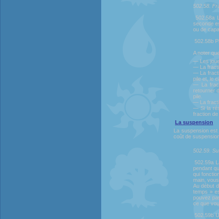
502.58. Fr
502.58a L
seconde est
ou de capa
502.58b P
A noter que
— Les joue
— La fract
— La fract
pile et, le
— La fract
retourner 
pile.
— La fracti
— Si la ré
fraction de
La
suspension
La suspension est 
coût de suspension
502.59. S
502.59a L
pendant qu
qui fonctio
main, vous 
Au début d
temps » es
pouvez pas,
ce que vou
502.59b Un