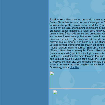
Explication :
Voici mon jeu perso du moment, av
j'avais filé la liste (et encore, on s'arrange
tournois plus petits, comme celui de Malmö (Su
Le but est de faire consommer inutilement la main 
créatures quasi intuables, à l'aide de Ghostw
déclenchées à l'arrivée en jeu des créatures. Aj
les bonnes interactions précédentes (mystic snake
ainsi que témoin + ghostway afin de rendre r
l'adversaire, ou bloquer ses bêtes sur une atta
Le side permet d'améliorer les match up contre 
(moins présent dans le format) (Disrupt), cont
(Jötun, Hiérarche), contre gob (Jötun, Hiérarche
(même après side) peut être les 2 plus mauvais ma
Panthère, Scintillement et Voie fantôme font qu
déjà à quelle sauce il va se faire dévorer... Le
Ghostway en main etc. Les Témoins éternels sont 
la base de mana, et soyez vigilent contre les
Pr
Ghostway, et sur
Humilité
.