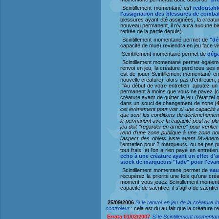
Scintillement momentané est
redoutabl
l'assignation des blessures de combat
blessures ayant été assignées, la créature
nouveau permanent, il n'y aura aucune bl
retirée de la partie depuis).
Scintillement momentané permet de
"dé
capacité de mue) reviendra en jeu face vis
Scintillement momentané permet de
déga
Scintillement momentané permet égalem
renvoi en jeu, la créature perd tous ses m
est de jouer Scintillement momentané en r
nouvelle créature), alors pas d'entretien
:"Au début de votre entretien, ajoutez un
permanent à moins que vous ne payez [coû
créature avant de quitter le jeu (l'état te
dans un souci de changement de zone (
cet événement pour voir si une capacité 
que sont les conditions de déclenchement 
le permanent avec la capacité peut ne plu
jeu doit "regarder en arrière" pour vérifi
rend d'une zone publique à une zone non 
l'aspect des objets juste avant l'événem
l'entretien pour 2 marqueurs, ou ne pas pa
tout frais, et l'on a rien payé en entret
echo à une créature ayant un effet d'ar
stock de marqueurs "fade" pour l'éva
Scintillement momentané permet de
sau
récupérez la priorité une fois qu'une cré
moment vous jouez Scintillement moment
capacité de sacrifice, il s'agira de sacrifi
25/09/2006
Si le renvoi en jeu de la créature 
contrôleur
: cela est du au fait que la créature r
E
rrata 01/02/2007
Si le Scintillement momentan