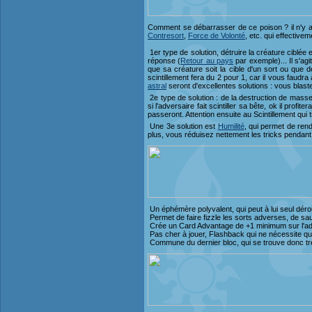
Comment se débarrasser de ce poison ? il n'y a
Contresort
,
Force de Volonté
, etc. qui effective
1er type de solution, détruire la créature ciblée 
réponse (
Retour au pays
par exemple)... Il s'agi
que sa créature soit la cible d'un sort ou que 
scintillement fera du 2 pour 1, car il vous faudr
astral
seront d'excellentes solutions : vous blaste
2e type de solution : de la destruction de ma
si l'adversaire fait scintiller sa bête, ok il prof
passeront. Attention ensuite au Scintillement qui t
Une 3
e solution est
Humilité
, qui permet de ren
plus, vous réduisez nettement les tricks pendant 
Un éphémère polyvalent, qui peut à lui seul déro
Permet de faire fizzle les sorts adverses, de sau
Crée un Card Advantage de +1 minimum sur l'ad
Pas cher à jouer, Flashback qui ne nécessite q
Commune du dernier bloc, qui se trouve donc trè