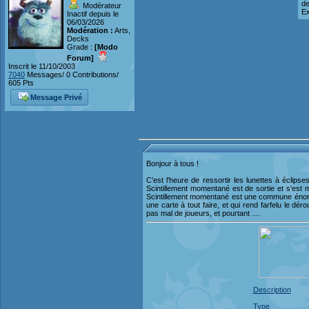
de
Modérateur
Ex
Inactif depuis le
06/03/2026
Modération :
Arts,
Decks
Grade :
[Modo
Forum]
Inscrit le 11/10/2003
7040
Messages/ 0 Contributions/
605 Pts
Message Privé
Bonjour à tous !
C'est l'heure de ressortir les lunettes à écli
Scintillement momentané est de sortie et s'est 
Scintillement momentané est une commune énorme 
une carte à tout faire, et qui rend farfelu le d
pas mal de joueurs, et pourtant ....
Description
Type