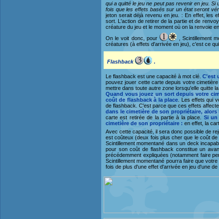
qui a quitté le jeu ne peut pas revenir en jeu. Si 
fois que les effets basés sur un état seront véri
jeton serait déjà revenu en jeu. : En effet, les 
sort. L'action de retirer de la partie et de renvo
créature du jeu et le moment où on la renvoie en
On le voit donc, pour
, Scintillement m
créatures (à effets d'arrivée en jeu), c'est ce qui
F
lashback
.
Le flashback est une capacité à mot clé.
C'est 
pouvez jouer cette carte depuis votre cimetière 
mettre dans toute autre zone lorsqu'elle quitte la 
Quand vous jouez un sort depuis votre cim
coût de flashback à la place
. Les effets qui
de flashback. C'est parce que ces effets affecte
dans le cimetière de son propriétaire, alor
carte est retirée de la partie à la place.
Si un
cimetière de son propriétaire :
en effet, la car
Avec cette capacité, il sera donc possible de r
est coûteux (deux fois plus cher que le coût de
Scintillement momentané dans un deck incapable
pour son coût de flashback constitue un avan
précédemment expliquées (notamment faire perdr
Scintillement momentané pourra faire que votre 
fois de plus d'une effet d'arrivée en jeu d'une d