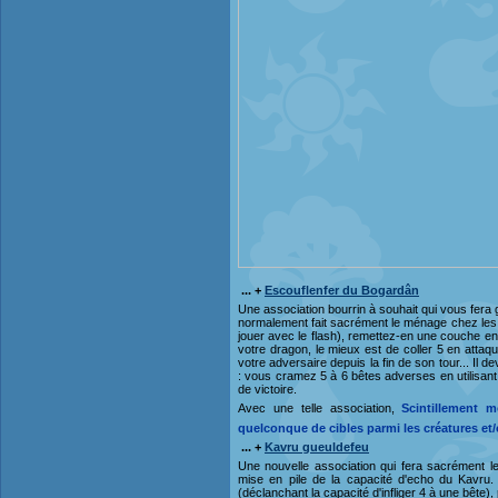
... +
Escouflenfer du Bogardân
Une association bourrin à souhait qui vous fera g
normalement fait sacrément le ménage chez les 
jouer avec le flash), remettez-en une couche en f
votre dragon, le mieux est de coller 5 en attaqua
votre adversaire depuis la fin de son tour... Il d
: vous cramez 5 à 6 bêtes adverses en utilisan
de victoire.
Avec une telle association,
Scintillement 
quelconque de cibles parmi les créatures et
... +
Kavru gueuldefeu
Une nouvelle association qui fera sacrément l
mise en pile de la capacité d'echo du Kavru. 
(déclanchant la capacité d'infliger 4 à une bête),