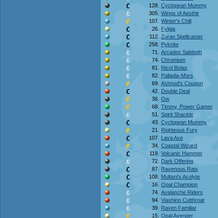
128.
Cyclopean Mummy
305.
Wings of Aesthir
107.
Winter's Chill
26.
Fylgja
112.
Zuran Spellcaster
258.
Pyknite
71.
Arcades Sabboth
74.
Chromium
81.
Nicol Bolas
82.
Palladia-Mors
69.
Ashnod's Coupon
42.
Double Deal
36.
Ow
68.
Timmy, Power Gamer
51.
Spirit Shackle
43.
Cyclopean Mummy
21.
Righteous Fury
107.
Lava Axe
34.
Coastal Wizard
119.
Volcanic Hammer
72.
Dark Offering
87.
Ravenous Rats
108.
Multani's Acolyte
16.
Opal Champion
74.
Avalanche Riders
94.
Viashino Cutthroat
39.
Raven Familiar
15.
Opal Avenger