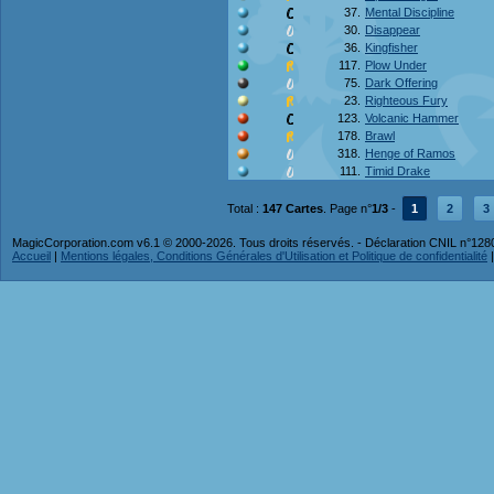
37.
Mental Discipline
30.
Disappear
36.
Kingfisher
117.
Plow Under
75.
Dark Offering
23.
Righteous Fury
123.
Volcanic Hammer
178.
Brawl
318.
Henge of Ramos
111.
Timid Drake
Total :
147 Cartes
. Page n°
1/3
-
1
2
3
MagicCorporation.com v6.1 © 2000-2026. Tous droits réservés. - Déclaration CNIL n°12
Accueil
|
Mentions légales, Conditions Générales d'Utilisation et Politique de confidentialité