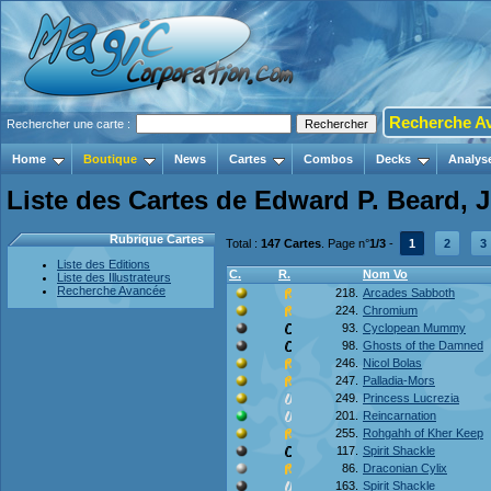
Recherche A
Rechercher une carte :
Home
Boutique
News
Cartes
Combos
Decks
Analys
Liste des Cartes de Edward P. Beard, J
Rubrique Cartes
Total :
147 Cartes
. Page n°
1/3
-
1
2
3
Liste des Editions
C.
R.
Nom Vo
Liste des Illustrateurs
Recherche Avancée
218.
Arcades Sabboth
224.
Chromium
93.
Cyclopean Mummy
98.
Ghosts of the Damned
246.
Nicol Bolas
247.
Palladia-Mors
249.
Princess Lucrezia
201.
Reincarnation
255.
Rohgahh of Kher Keep
117.
Spirit Shackle
86.
Draconian Cylix
163.
Spirit Shackle